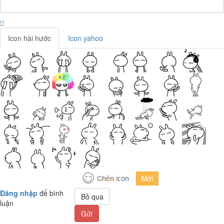
Icon hài hước
Icon yahoo
Đăng nhập
để bình
Bỏ qua
luận
Gửi