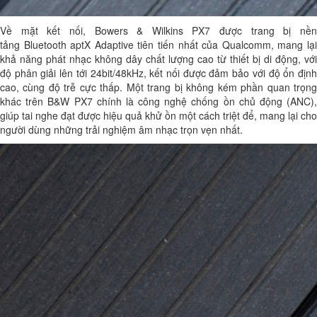
Về mặt kết nối, Bowers & Wilkins PX7 được trang bị nền
tảng Bluetooth aptX Adaptive tiên tiến nhất của Qualcomm, mang lại
khả năng phát nhạc không dây chất lượng cao từ thiết bị di động, với
độ phân giải lên tới 24bit/48kHz, kết nối được đảm bảo với độ ổn định
cao, cùng độ trễ cực thấp. Một trang bị không kém phần quan trọng
khác trên B&W PX7 chính là công nghệ chống ồn chủ động (ANC),
giúp tai nghe đạt được hiệu quả khử ồn một cách triệt để, mang lại cho
người dùng những trải nghiệm âm nhạc trọn vẹn nhất.