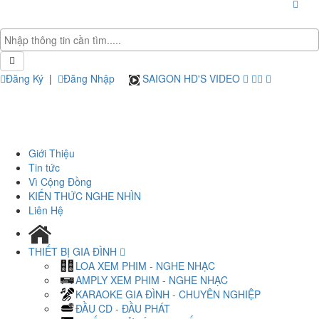
Đăng Ký
|
Đăng Nhập
SAIGON HD'S VIDEO
Giới Thiệu
Tin tức
Vì Cộng Đồng
KIẾN THỨC NGHE NHÌN
Liên Hệ
THIẾT BỊ GIA ĐÌNH
LOA XEM PHIM - NGHE NHẠC
AMPLY XEM PHIM - NGHE NHẠC
KARAOKE GIA ĐÌNH - CHUYÊN NGHIỆP
ĐẦU CD - ĐẦU PHÁT