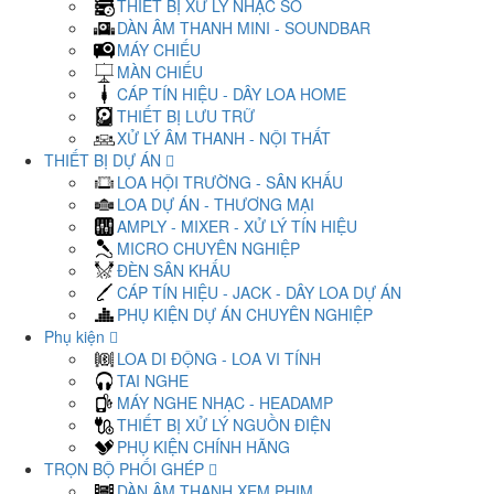
THIẾT BỊ XỬ LÝ NHẠC SỐ
DÀN ÂM THANH MINI - SOUNDBAR
MÁY CHIẾU
MÀN CHIẾU
CÁP TÍN HIỆU - DÂY LOA HOME
THIẾT BỊ LƯU TRỮ
XỬ LÝ ÂM THANH - NỘI THẤT
THIẾT BỊ DỰ ÁN
LOA HỘI TRƯỜNG - SÂN KHẤU
LOA DỰ ÁN - THƯƠNG MẠI
AMPLY - MIXER - XỬ LÝ TÍN HIỆU
MICRO CHUYÊN NGHIỆP
ĐÈN SÂN KHẤU
CÁP TÍN HIỆU - JACK - DÂY LOA DỰ ÁN
PHỤ KIỆN DỰ ÁN CHUYÊN NGHIỆP
Phụ kiện
LOA DI ĐỘNG - LOA VI TÍNH
TAI NGHE
MÁY NGHE NHẠC - HEADAMP
THIẾT BỊ XỬ LÝ NGUỒN ĐIỆN
PHỤ KIỆN CHÍNH HÃNG
TRỌN BỘ PHỐI GHÉP
DÀN ÂM THANH XEM PHIM