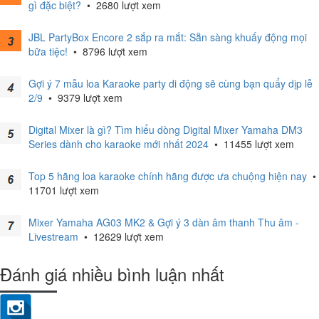
gì đặc biệt?
•
2680 lượt xem
JBL PartyBox Encore 2 sắp ra mắt: Sẵn sàng khuấy động mọi
bữa tiệc!
•
8796 lượt xem
Gợi ý 7 mẫu loa Karaoke party di động sẽ cùng bạn quẩy dịp lễ
2/9
•
9379 lượt xem
Digital Mixer là gì? Tìm hiểu dòng Digital Mixer Yamaha DM3
Series dành cho karaoke mới nhất 2024
•
11455 lượt xem
Top 5 hãng loa karaoke chính hãng được ưa chuộng hiện nay
•
11701 lượt xem
Mixer Yamaha AG03 MK2 & Gợi ý 3 dàn âm thanh Thu âm -
Livestream
•
12629 lượt xem
Đánh giá nhiều bình luận nhất