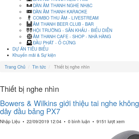
DÀN ÂM THANH NGHE NHẠC
DÀN ÂM THANH KARAOKE
COMBO THU ÂM - LIVESTREAM
ÂM THANH BEER CLUB - BAR
HỘI TRƯỜNG - SÂN KHẤU - BIỂU DIỄN
ÂM THANH CAFE - SHOP - NHÀ HÀNG
ĐẦU PHÁT - Ổ CỨNG
DỰ ÁN TIÊU BIỂU
Khuyến mãi & Sự kiện
Trang Chủ
Tin tức
Thiết bị nghe nhìn
Thiết bị nghe nhìn
Bowers & Wilkins giới thiệu tai nghe không
dây đầu bảng PX7​
Nhập Liệu
•
22/09/2019 12:04
•
0 bình luận
•
9151 lượt xem