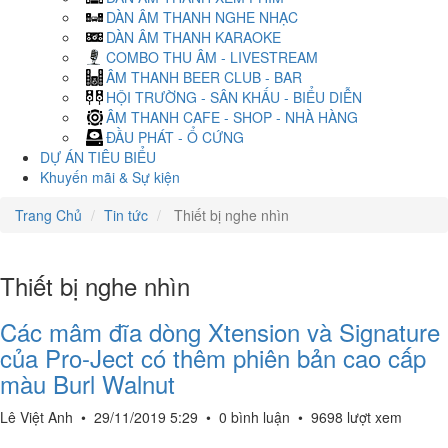
DÀN ÂM THANH NGHE NHẠC
DÀN ÂM THANH KARAOKE
COMBO THU ÂM - LIVESTREAM
ÂM THANH BEER CLUB - BAR
HỘI TRƯỜNG - SÂN KHẤU - BIỂU DIỄN
ÂM THANH CAFE - SHOP - NHÀ HÀNG
ĐẦU PHÁT - Ổ CỨNG
DỰ ÁN TIÊU BIỂU
Khuyến mãi & Sự kiện
Trang Chủ
Tin tức
Thiết bị nghe nhìn
Thiết bị nghe nhìn
Các mâm đĩa dòng Xtension và Signature
của Pro-Ject có thêm phiên bản cao cấp
màu Burl Walnut
Lê Việt Anh
•
29/11/2019 5:29
•
0 bình luận
•
9698 lượt xem