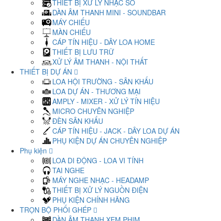
THIẾT BỊ XỬ LÝ NHẠC SỐ
DÀN ÂM THANH MINI - SOUNDBAR
MÁY CHIẾU
MÀN CHIẾU
CÁP TÍN HIỆU - DÂY LOA HOME
THIẾT BỊ LƯU TRỮ
XỬ LÝ ÂM THANH - NỘI THẤT
THIẾT BỊ DỰ ÁN
LOA HỘI TRƯỜNG - SÂN KHẤU
LOA DỰ ÁN - THƯƠNG MẠI
AMPLY - MIXER - XỬ LÝ TÍN HIỆU
MICRO CHUYÊN NGHIỆP
ĐÈN SÂN KHẤU
CÁP TÍN HIỆU - JACK - DÂY LOA DỰ ÁN
PHỤ KIỆN DỰ ÁN CHUYÊN NGHIỆP
Phụ kiện
LOA DI ĐỘNG - LOA VI TÍNH
TAI NGHE
MÁY NGHE NHẠC - HEADAMP
THIẾT BỊ XỬ LÝ NGUỒN ĐIỆN
PHỤ KIỆN CHÍNH HÃNG
TRỌN BỘ PHỐI GHÉP
DÀN ÂM THANH XEM PHIM