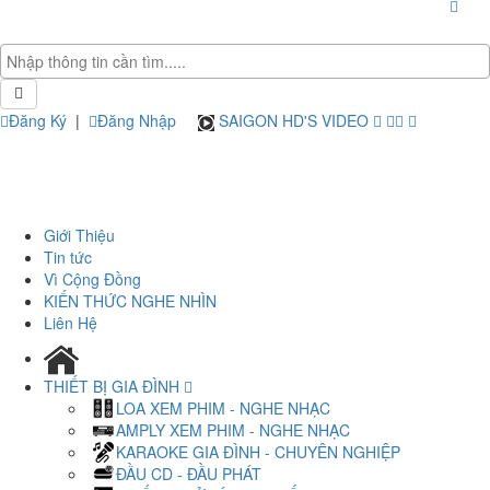
Đăng Ký
|
Đăng Nhập
SAIGON HD'S VIDEO
Giới Thiệu
Tin tức
Vì Cộng Đồng
KIẾN THỨC NGHE NHÌN
Liên Hệ
THIẾT BỊ GIA ĐÌNH
LOA XEM PHIM - NGHE NHẠC
AMPLY XEM PHIM - NGHE NHẠC
KARAOKE GIA ĐÌNH - CHUYÊN NGHIỆP
ĐẦU CD - ĐẦU PHÁT