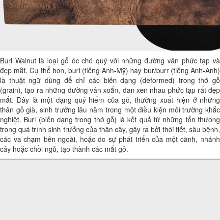
Burl Walnut là loại gỗ óc chó quý với những đường vân phức tạp và
đẹp mắt. Cụ thể hơn, burl (tiếng Anh-Mỹ) hay bur/burr (tiếng Anh-Anh)
là thuật ngữ dùng để chỉ các biến dạng (deformed) trong thớ gỗ
(grain), tạo ra những đường vân xoắn, đan xen nhau phức tạp rất đẹp
mắt. Đây là một dạng quý hiếm của gỗ, thường xuất hiện ở những
thân gỗ già, sinh trưởng lâu năm trong một điều kiện môi trường khắc
nghiệt. Burl (biến dạng trong thớ gỗ) là kết quả từ những tổn thương
trong quá trình sinh trưởng của thân cây, gây ra bởi thời tiết, sâu bệnh,
các va chạm bên ngoài, hoặc do sự phát triển của một cành, nhánh
cây hoặc chồi ngủ, tạo thành các mắt gỗ.