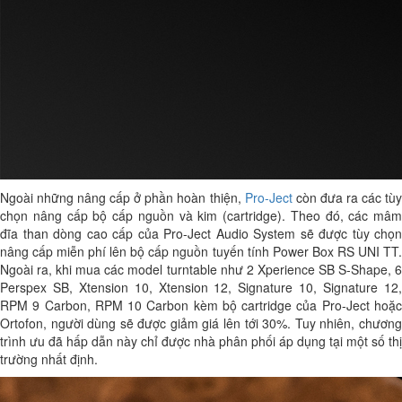
Ngoài những nâng cấp ở phần hoàn thiện,
Pro-Ject
còn đưa ra các tù
chọn nâng cấp bộ cấp nguồn và kim (cartridge). Theo đó, các mâm
đĩa than dòng cao cấp của Pro-Ject Audio System sẽ được tùy chọn
nâng cấp miễn phí lên bộ cấp nguồn tuyến tính Power Box RS UNI TT.
Ngoài ra, khi mua các model turntable như 2 Xperience SB S-Shape, 6
Perspex SB, Xtension 10, Xtension 12, Signature 10, Signature 12,
RPM 9 Carbon, RPM 10 Carbon kèm bộ cartridge của Pro-Ject hoặc
Ortofon, người dùng sẽ được giảm giá lên tới 30%. Tuy nhiên, chương
trình ưu đã hấp dẫn này chỉ được nhà phân phối áp dụng tại một số thị
trường nhất định.