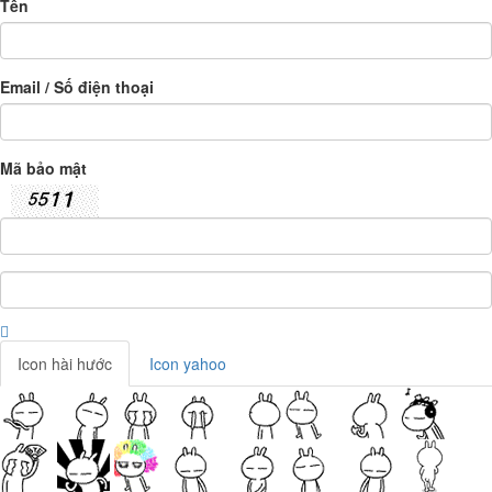
Tên
Email / Số điện thoại
Mã bảo mật
Icon hài hước
Icon yahoo