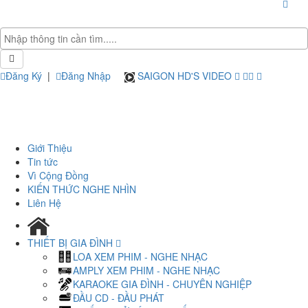
Đăng Ký
|
Đăng Nhập
SAIGON HD'S VIDEO
Giới Thiệu
Tin tức
Vì Cộng Đồng
KIẾN THỨC NGHE NHÌN
Liên Hệ
THIẾT BỊ GIA ĐÌNH
LOA XEM PHIM - NGHE NHẠC
AMPLY XEM PHIM - NGHE NHẠC
KARAOKE GIA ĐÌNH - CHUYÊN NGHIỆP
ĐẦU CD - ĐẦU PHÁT