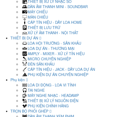
THIẾT BỊ XỬ LÝ NHẠC SỐ
DÀN ÂM THANH MINI - SOUNDBAR
MÁY CHIẾU
MÀN CHIẾU
CÁP TÍN HIỆU - DÂY LOA HOME
THIẾT BỊ LƯU TRỮ
XỬ LÝ ÂM THANH - NỘI THẤT
THIẾT BỊ DỰ ÁN
LOA HỘI TRƯỜNG - SÂN KHẤU
LOA DỰ ÁN - THƯƠNG MẠI
AMPLY - MIXER - XỬ LÝ TÍN HIỆU
MICRO CHUYÊN NGHIỆP
ĐÈN SÂN KHẤU
CÁP TÍN HIỆU - JACK - DÂY LOA DỰ ÁN
PHỤ KIỆN DỰ ÁN CHUYÊN NGHIỆP
Phụ kiện
LOA DI ĐỘNG - LOA VI TÍNH
TAI NGHE
MÁY NGHE NHẠC - HEADAMP
THIẾT BỊ XỬ LÝ NGUỒN ĐIỆN
PHỤ KIỆN CHÍNH HÃNG
TRỌN BỘ PHỐI GHÉP
DÀN ÂM THANH XEM PHIM