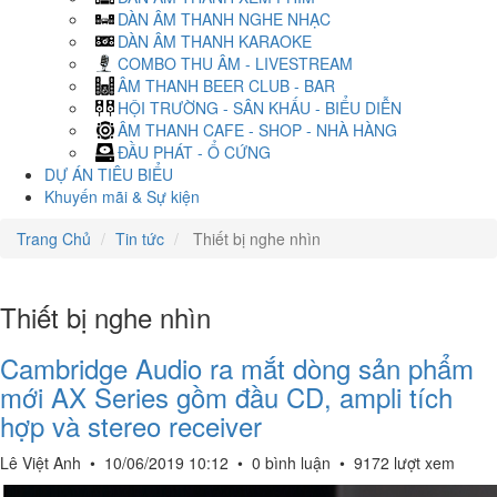
DÀN ÂM THANH NGHE NHẠC
DÀN ÂM THANH KARAOKE
COMBO THU ÂM - LIVESTREAM
ÂM THANH BEER CLUB - BAR
HỘI TRƯỜNG - SÂN KHẤU - BIỂU DIỄN
ÂM THANH CAFE - SHOP - NHÀ HÀNG
ĐẦU PHÁT - Ổ CỨNG
DỰ ÁN TIÊU BIỂU
Khuyến mãi & Sự kiện
Trang Chủ
Tin tức
Thiết bị nghe nhìn
Thiết bị nghe nhìn
Cambridge Audio ra mắt dòng sản phẩm
mới AX Series gồm đầu CD, ampli tích
hợp và stereo receiver
Lê Việt Anh
•
10/06/2019 10:12
•
0 bình luận
•
9172 lượt xem