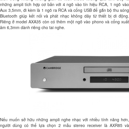
những ampli tích hợp cơ bản với 4 ngõ vào tín hiệu RCA, 1 ngõ vào
Aux 3,5mm, đi kèm là 1 ngõ ra RCA và cổng USB để gắn bộ thu sóng
Bluetooth giúp kết nối và phát nhạc không dây từ thiết bị di động.
Riêng ở model AXA35 còn có thêm một ngõ vào phono và cổng xuất
âm 6,3mm dành riêng cho tai nghe.
Nếu muốn sở hữu những ampli nghe nhạc với nhiều tính năng hơn,
người dùng có thể lựa chọn 2 mẫu stereo receiver là AXR85 và