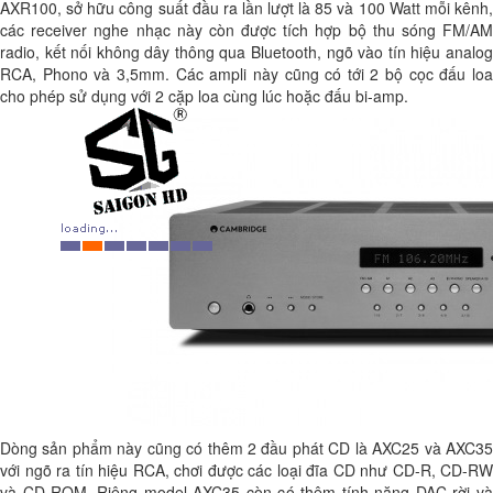
AXR100, sở hữu công suất đầu ra lần lượt là 85 và 100 Watt mỗi kênh,
các receiver nghe nhạc này còn được tích hợp bộ thu sóng FM/AM
radio, kết nối không dây thông qua Bluetooth, ngõ vào tín hiệu analog
RCA, Phono và 3,5mm. Các ampli này cũng có tới 2 bộ cọc đấu loa
cho phép sử dụng với 2 cặp loa cùng lúc hoặc đấu bi-amp.
Dòng sản phẩm này cũng có thêm 2 đầu phát CD là AXC25 và AXC35
với ngõ ra tín hiệu RCA, chơi được các loại đĩa CD như CD-R, CD-RW
và CD-ROM. Riêng model AXC35 còn có thêm tính năng DAC rời và