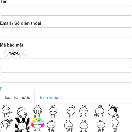
Tên
Email / Số điện thoại
Mã bảo mật
Icon hài hước
Icon yahoo