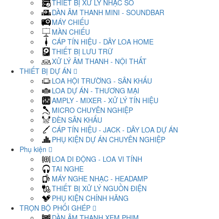
THIẾT BỊ XỬ LÝ NHẠC SỐ
DÀN ÂM THANH MINI - SOUNDBAR
MÁY CHIẾU
MÀN CHIẾU
CÁP TÍN HIỆU - DÂY LOA HOME
THIẾT BỊ LƯU TRỮ
XỬ LÝ ÂM THANH - NỘI THẤT
THIẾT BỊ DỰ ÁN
LOA HỘI TRƯỜNG - SÂN KHẤU
LOA DỰ ÁN - THƯƠNG MẠI
AMPLY - MIXER - XỬ LÝ TÍN HIỆU
MICRO CHUYÊN NGHIỆP
ĐÈN SÂN KHẤU
CÁP TÍN HIỆU - JACK - DÂY LOA DỰ ÁN
PHỤ KIỆN DỰ ÁN CHUYÊN NGHIỆP
Phụ kiện
LOA DI ĐỘNG - LOA VI TÍNH
TAI NGHE
MÁY NGHE NHẠC - HEADAMP
THIẾT BỊ XỬ LÝ NGUỒN ĐIỆN
PHỤ KIỆN CHÍNH HÃNG
TRỌN BỘ PHỐI GHÉP
DÀN ÂM THANH XEM PHIM