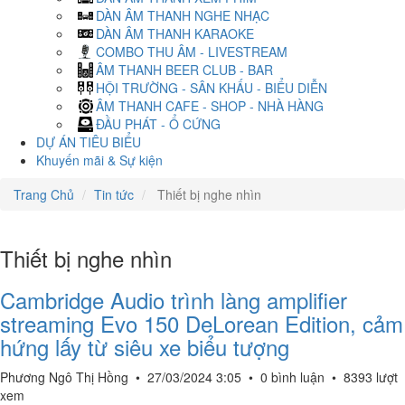
DÀN ÂM THANH NGHE NHẠC
DÀN ÂM THANH KARAOKE
COMBO THU ÂM - LIVESTREAM
ÂM THANH BEER CLUB - BAR
HỘI TRƯỜNG - SÂN KHẤU - BIỂU DIỄN
ÂM THANH CAFE - SHOP - NHÀ HÀNG
ĐẦU PHÁT - Ổ CỨNG
DỰ ÁN TIÊU BIỂU
Khuyến mãi & Sự kiện
Trang Chủ
Tin tức
Thiết bị nghe nhìn
Thiết bị nghe nhìn
Cambridge Audio trình làng amplifier
streaming Evo 150 DeLorean Edition, cảm
hứng lấy từ siêu xe biểu tượng
Phương Ngô Thị Hồng
•
27/03/2024 3:05
•
0 bình luận
•
8393 lượt
xem