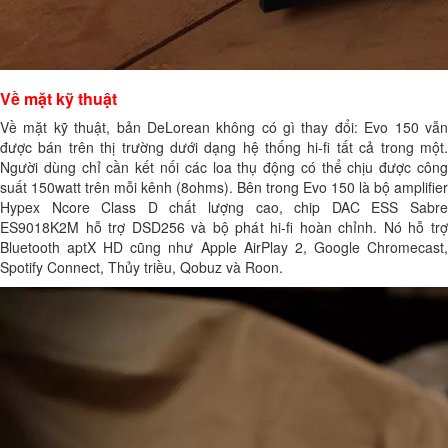
Về mặt kỹ thuật
Về mặt kỹ thuật, bản DeLorean không có gì thay đổi: Evo 150 vẫn
được bán trên thị trường dưới dạng hệ thống hi-fi tất cả trong một.
Người dùng chỉ cần kết nối các loa thụ động có thể chịu được công
suất 150watt trên mỗi kênh (8ohms). Bên trong Evo 150 là bộ amplifier
Hypex Ncore Class D chất lượng cao, chip DAC ESS Sabre
ES9018K2M hỗ trợ DSD256 và bộ phát hi-fi hoàn chỉnh. Nó hỗ trợ
Bluetooth aptX HD cũng như Apple AirPlay 2, Google Chromecast,
Spotify Connect, Thủy triều, Qobuz và Roon.