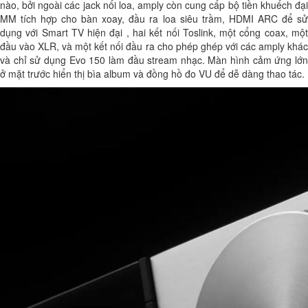
nào, bởi ngoài các jack nối loa, amply còn cung cấp bộ tiền khuếch đại
MM tích hợp cho bàn xoay, đầu ra loa siêu trầm, HDMI ARC để sử
dụng với Smart TV hiện đại , hai kết nối Toslink, một cổng coax, một
đầu vào XLR, và một kết nối đầu ra cho phép ghép với các amply khác
và chỉ sử dụng Evo 150 làm đầu stream nhạc. Màn hình cảm ứng lớn
ở mặt trước hiển thị bìa album và đồng hồ đo VU để dễ dàng thao tác.