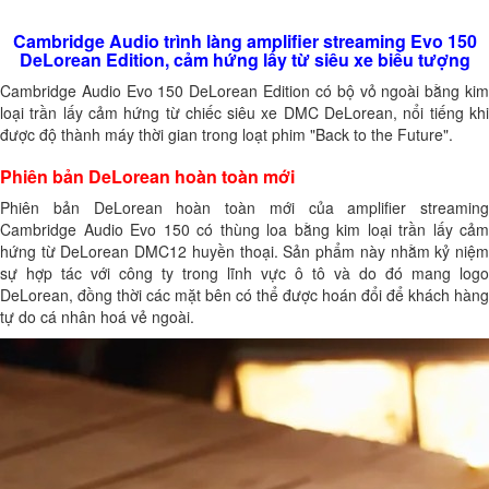
Cambridge Audio trình làng amplifier streaming Evo 150
DeLorean Edition, cảm hứng lấy từ siêu xe biểu tượng
Cambridge Audio Evo 150 DeLorean Edition có bộ vỏ ngoài bằng kim
loại trần lấy cảm hứng từ chiếc siêu xe DMC DeLorean, nổi tiếng khi
được độ thành máy thời gian trong loạt phim "Back to the Future".
Phiên bản DeLorean hoàn toàn mới
Phiên bản DeLorean hoàn toàn mới của amplifier streaming
Cambridge Audio Evo 150 có thùng loa bằng kim loại trần lấy cảm
hứng từ DeLorean DMC12 huyền thoại. Sản phẩm này nhằm kỷ niệm
sự hợp tác với công ty trong lĩnh vực ô tô và do đó mang logo
DeLorean, đồng thời các mặt bên có thể được hoán đổi để khách hàng
tự do cá nhân hoá vẻ ngoài.