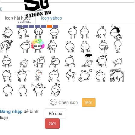
Icon hài hước
Icon yahoo
Đăng nhập
để bình
Bỏ qua
luận
Gửi