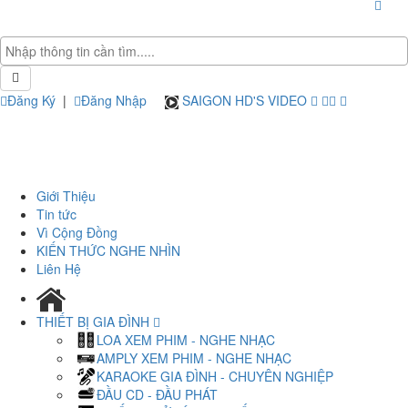
Đăng Ký
|
Đăng Nhập
SAIGON HD'S VIDEO
Giới Thiệu
Tin tức
Vì Cộng Đồng
KIẾN THỨC NGHE NHÌN
Liên Hệ
THIẾT BỊ GIA ĐÌNH
LOA XEM PHIM - NGHE NHẠC
AMPLY XEM PHIM - NGHE NHẠC
KARAOKE GIA ĐÌNH - CHUYÊN NGHIỆP
ĐẦU CD - ĐẦU PHÁT