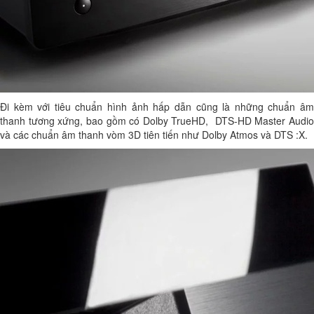
Đi kèm với tiêu chuẩn hình ảnh hấp dẫn cũng là những chuẩn âm
thanh tương xứng, bao gồm có Dolby TrueHD, DTS-HD Master Audio
và các chuẩn âm thanh vòm 3D tiên tiến như Dolby Atmos và DTS :X.