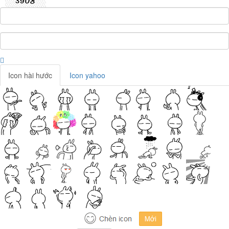
Icon hài hước
Icon yahoo