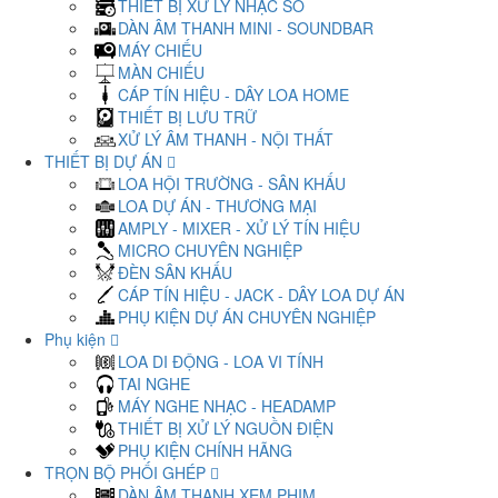
THIẾT BỊ XỬ LÝ NHẠC SỐ
DÀN ÂM THANH MINI - SOUNDBAR
MÁY CHIẾU
MÀN CHIẾU
CÁP TÍN HIỆU - DÂY LOA HOME
THIẾT BỊ LƯU TRỮ
XỬ LÝ ÂM THANH - NỘI THẤT
THIẾT BỊ DỰ ÁN
LOA HỘI TRƯỜNG - SÂN KHẤU
LOA DỰ ÁN - THƯƠNG MẠI
AMPLY - MIXER - XỬ LÝ TÍN HIỆU
MICRO CHUYÊN NGHIỆP
ĐÈN SÂN KHẤU
CÁP TÍN HIỆU - JACK - DÂY LOA DỰ ÁN
PHỤ KIỆN DỰ ÁN CHUYÊN NGHIỆP
Phụ kiện
LOA DI ĐỘNG - LOA VI TÍNH
TAI NGHE
MÁY NGHE NHẠC - HEADAMP
THIẾT BỊ XỬ LÝ NGUỒN ĐIỆN
PHỤ KIỆN CHÍNH HÃNG
TRỌN BỘ PHỐI GHÉP
DÀN ÂM THANH XEM PHIM