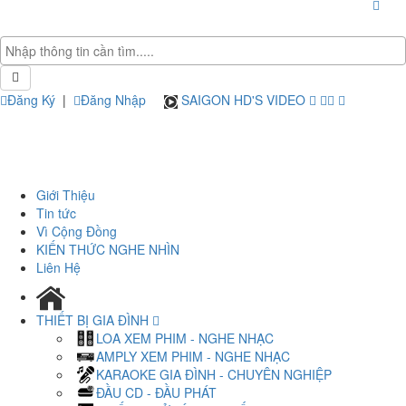
Đăng Ký
|
Đăng Nhập
SAIGON HD'S VIDEO
Giới Thiệu
Tin tức
Vì Cộng Đồng
KIẾN THỨC NGHE NHÌN
Liên Hệ
THIẾT BỊ GIA ĐÌNH
LOA XEM PHIM - NGHE NHẠC
AMPLY XEM PHIM - NGHE NHẠC
KARAOKE GIA ĐÌNH - CHUYÊN NGHIỆP
ĐẦU CD - ĐẦU PHÁT