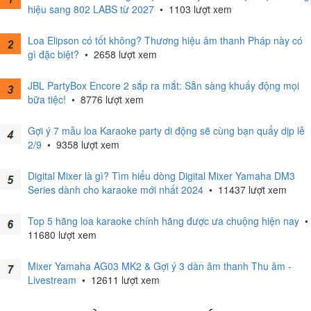
hiệu sang 802 LABS từ 2027
•
1103 lượt xem
Loa Elipson có tốt không? Thương hiệu âm thanh Pháp này có
gì đặc biệt?
•
2658 lượt xem
JBL PartyBox Encore 2 sắp ra mắt: Sẵn sàng khuấy động mọi
bữa tiệc!
•
8776 lượt xem
Gợi ý 7 mẫu loa Karaoke party di động sẽ cùng bạn quẩy dịp lễ
2/9
•
9358 lượt xem
Digital Mixer là gì? Tìm hiểu dòng Digital Mixer Yamaha DM3
Series dành cho karaoke mới nhất 2024
•
11437 lượt xem
Top 5 hãng loa karaoke chính hãng được ưa chuộng hiện nay
•
11680 lượt xem
Mixer Yamaha AG03 MK2 & Gợi ý 3 dàn âm thanh Thu âm -
Livestream
•
12611 lượt xem