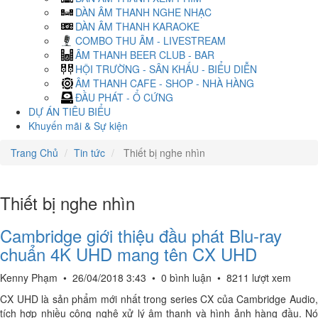
DÀN ÂM THANH NGHE NHẠC
DÀN ÂM THANH KARAOKE
COMBO THU ÂM - LIVESTREAM
ÂM THANH BEER CLUB - BAR
HỘI TRƯỜNG - SÂN KHẤU - BIỂU DIỄN
ÂM THANH CAFE - SHOP - NHÀ HÀNG
ĐẦU PHÁT - Ổ CỨNG
DỰ ÁN TIÊU BIỂU
Khuyến mãi & Sự kiện
Trang Chủ
Tin tức
Thiết bị nghe nhìn
Thiết bị nghe nhìn
Cambridge giới thiệu đầu phát Blu-ray
chuẩn 4K UHD mang tên CX UHD
Kenny Phạm
•
26/04/2018 3:43
•
0 bình luận
•
8211 lượt xem
CX UHD là sản phẩm mới nhất trong series CX của Cambridge Audio,
tích hợp nhiều công nghệ xử lý âm thanh và hình ảnh hàng đầu. Nó