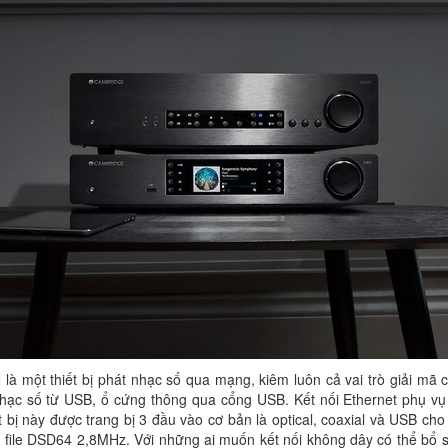
 là một thiết bị phát nhạc số qua mạng, kiêm luôn cả vai trò giải mã
 nhạc số từ USB, ổ cứng thông qua cổng USB. Kết nối Ethernet phụ vụ
t bị này được trang bị 3 đầu vào cơ bản là optical, coaxial và USB cho
ác file DSD64 2,8MHz. Với những ai muốn kết nối không dây có thể bổ