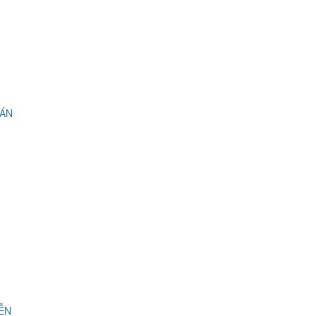
 ÁN
IỄN