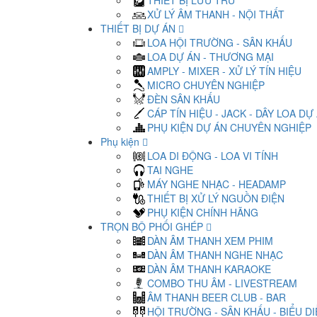
THIẾT BỊ LƯU TRỮ
XỬ LÝ ÂM THANH - NỘI THẤT
THIẾT BỊ DỰ ÁN
LOA HỘI TRƯỜNG - SÂN KHẤU
LOA DỰ ÁN - THƯƠNG MẠI
AMPLY - MIXER - XỬ LÝ TÍN HIỆU
MICRO CHUYÊN NGHIỆP
ĐÈN SÂN KHẤU
CÁP TÍN HIỆU - JACK - DÂY LOA DỰ
PHỤ KIỆN DỰ ÁN CHUYÊN NGHIỆP
Phụ kiện
LOA DI ĐỘNG - LOA VI TÍNH
TAI NGHE
MÁY NGHE NHẠC - HEADAMP
THIẾT BỊ XỬ LÝ NGUỒN ĐIỆN
PHỤ KIỆN CHÍNH HÃNG
TRỌN BỘ PHỐI GHÉP
DÀN ÂM THANH XEM PHIM
DÀN ÂM THANH NGHE NHẠC
DÀN ÂM THANH KARAOKE
COMBO THU ÂM - LIVESTREAM
ÂM THANH BEER CLUB - BAR
HỘI TRƯỜNG - SÂN KHẤU - BIỂU D