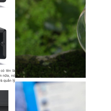
có tên là
n nữa, nó
và quản lý