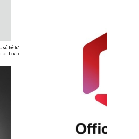
 số kể từ
ở nên hoàn