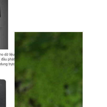
ho dữ liệu
 đầu phát
dung trực