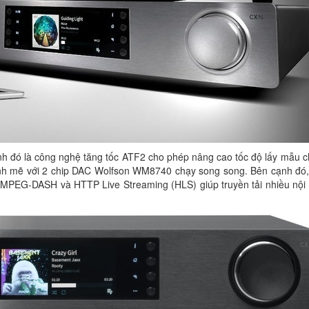
nh đó là công nghệ tăng tốc ATF2 cho phép nâng cao tốc độ lấy mẫu c
nh mẽ với 2 chip DAC Wolfson WM8740 chạy song song. Bên cạnh đó,
i MPEG-DASH và HTTP Live Streaming (HLS) giúp truyền tải nhiều nội 