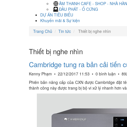
ÂM THANH CAFE - SHOP - NHÀ HÀ
ĐẦU PHÁT - Ổ CỨNG
DỰ ÁN TIÊU BIỂU
Khuyến mãi & Sự kiện
Trang Chủ
Tin tức
Thiết bị nghe nhìn
Thiết bị nghe nhìn
Cambridge tung ra bản cải tiến 
Kenny Phạm
•
22/12/2017 11:53
•
0 bình luận
•
89
Phiên bản nâng cấp của CXN được Cambridge đặt tên
thành công này được trang bị bộ vi xử lý nhanh hơn