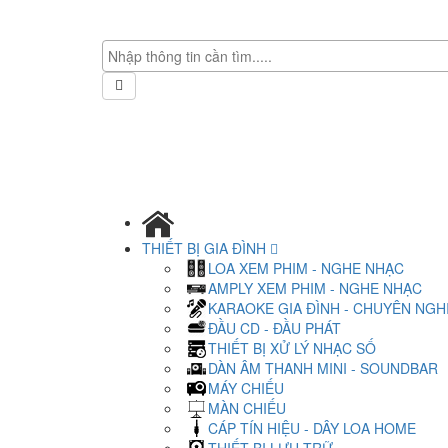
THIẾT BỊ GIA ĐÌNH
LOA XEM PHIM - NGHE NHẠC
AMPLY XEM PHIM - NGHE NHẠC
KARAOKE GIA ĐÌNH - CHUYÊN NGH
ĐẦU CD - ĐẦU PHÁT
THIẾT BỊ XỬ LÝ NHẠC SỐ
DÀN ÂM THANH MINI - SOUNDBAR
MÁY CHIẾU
MÀN CHIẾU
CÁP TÍN HIỆU - DÂY LOA HOME