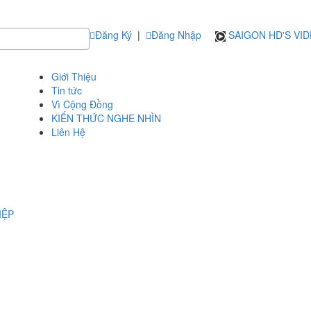
Đăng Ký
|
Đăng Nhập
SAIGON HD'S VI
Giới Thiệu
Tin tức
Vì Cộng Đồng
KIẾN THỨC NGHE NHÌN
Liên Hệ
IỆP