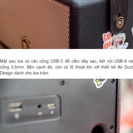
Mặt sau loa có các cổng USB-C để cắm dây sạc, kết nối USB-A và
cổng 3.5mm. Bên cạnh đó, còn có lỗ thoát khí với thiết kế Air Duct
Design dành cho loa trầm.