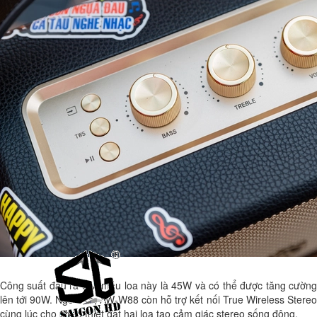
Công suất đầu ra của mẫu loa này là 45W và có thể được tăng cường
lên tới 90W. Ngoài ra, AW-W88 còn hỗ trợ kết nối True Wireless Stereo
cùng lúc cho phép thiết đặt hai loa tạo cảm giác stereo sống động.