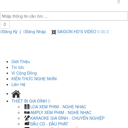
Đăng Ký
|
Đăng Nhập
SAIGON HD'S VIDEO
Giới Thiệu
Tin tức
Vì Cộng Đồng
KIẾN THỨC NGHE NHÌN
Liên Hệ
THIẾT BỊ GIA ĐÌNH
LOA XEM PHIM - NGHE NHẠC
AMPLY XEM PHIM - NGHE NHẠC
KARAOKE GIA ĐÌNH - CHUYÊN NGHIỆP
ĐẦU CD - ĐẦU PHÁT