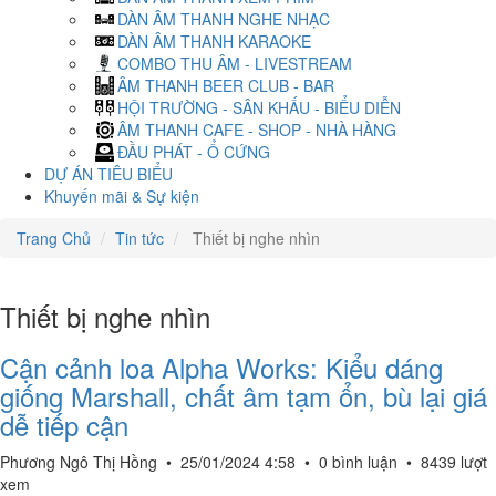
DÀN ÂM THANH NGHE NHẠC
DÀN ÂM THANH KARAOKE
COMBO THU ÂM - LIVESTREAM
ÂM THANH BEER CLUB - BAR
HỘI TRƯỜNG - SÂN KHẤU - BIỂU DIỄN
ÂM THANH CAFE - SHOP - NHÀ HÀNG
ĐẦU PHÁT - Ổ CỨNG
DỰ ÁN TIÊU BIỂU
Khuyến mãi & Sự kiện
Trang Chủ
Tin tức
Thiết bị nghe nhìn
Thiết bị nghe nhìn
Cận cảnh loa Alpha Works: Kiểu dáng
giống Marshall, chất âm tạm ổn, bù lại giá
dễ tiếp cận
Phương Ngô Thị Hồng
•
25/01/2024 4:58
•
0 bình luận
•
8439 lượt
xem