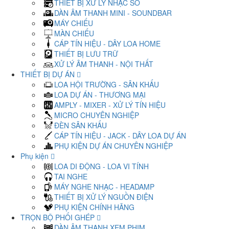
THIẾT BỊ XỬ LÝ NHẠC SỐ
DÀN ÂM THANH MINI - SOUNDBAR
MÁY CHIẾU
MÀN CHIẾU
CÁP TÍN HIỆU - DÂY LOA HOME
THIẾT BỊ LƯU TRỮ
XỬ LÝ ÂM THANH - NỘI THẤT
THIẾT BỊ DỰ ÁN
LOA HỘI TRƯỜNG - SÂN KHẤU
LOA DỰ ÁN - THƯƠNG MẠI
AMPLY - MIXER - XỬ LÝ TÍN HIỆU
MICRO CHUYÊN NGHIỆP
ĐÈN SÂN KHẤU
CÁP TÍN HIỆU - JACK - DÂY LOA DỰ ÁN
PHỤ KIỆN DỰ ÁN CHUYÊN NGHIỆP
Phụ kiện
LOA DI ĐỘNG - LOA VI TÍNH
TAI NGHE
MÁY NGHE NHẠC - HEADAMP
THIẾT BỊ XỬ LÝ NGUỒN ĐIỆN
PHỤ KIỆN CHÍNH HÃNG
TRỌN BỘ PHỐI GHÉP
DÀN ÂM THANH XEM PHIM