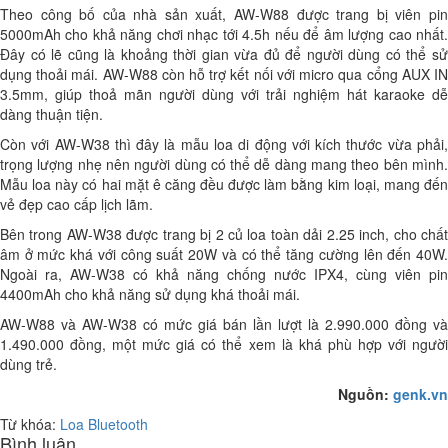
Theo công bố của nhà sản xuất, AW-W88 được trang bị viên pin
5000mAh cho khả năng chơi nhạc tới 4.5h nếu để âm lượng cao nhất.
Đây có lẽ cũng là khoảng thời gian vừa đủ để người dùng có thể sử
dụng thoải mái. AW-W88 còn hỗ trợ kết nối với micro qua cổng AUX IN
3.5mm, giúp thoả mãn người dùng với trải nghiệm hát karaoke dễ
dàng thuận tiện.
Còn với AW-W38 thì đây là mẫu loa di động với kích thước vừa phải,
trọng lượng nhẹ nên người dùng có thể dễ dàng mang theo bên mình.
Mẫu loa này có hai mặt ê căng đều được làm bằng kim loại, mang đến
vẻ đẹp cao cấp lịch lãm.
Bên trong AW-W38 được trang bị 2 củ loa toàn dải 2.25 inch, cho chất
âm ở mức khá với công suất 20W và có thể tăng cường lên đến 40W.
Ngoài ra, AW-W38 có khả năng chống nước IPX4, cùng viên pin
4400mAh cho khả năng sử dụng khá thoải mái.
AW-W88 và AW-W38 có mức giá bán lần lượt là 2.990.000 đồng và
1.490.000 đồng, một mức giá có thể xem là khá phù hợp với người
dùng trẻ.
Nguồn:
genk.vn
Từ khóa:
Loa Bluetooth
Bình luận