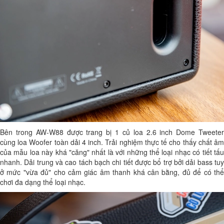
Bên trong AW-W88 được trang bị 1 củ loa 2.6 inch Dome Tweeter
cùng loa Woofer toàn dải 4 inch. Trải nghiệm thực tế cho thấy chất âm
của mẫu loa này khá "căng" nhất là với những thể loại nhạc có tiết tấu
nhanh. Dải trung và cao tách bạch chi tiết được bổ trợ bởi dải bass tuy
ở mức "vừa đủ" cho cảm giác âm thanh khá cân bằng, đủ để có thể
chơi đa dạng thể loại nhạc.