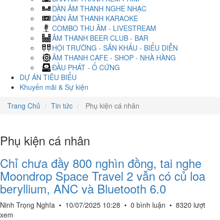
DÀN ÂM THANH NGHE NHẠC
DÀN ÂM THANH KARAOKE
COMBO THU ÂM - LIVESTREAM
ÂM THANH BEER CLUB - BAR
HỘI TRƯỜNG - SÂN KHẤU - BIỂU DIỄN
ÂM THANH CAFE - SHOP - NHÀ HÀNG
ĐẦU PHÁT - Ổ CỨNG
DỰ ÁN TIÊU BIỂU
Khuyến mãi & Sự kiện
Trang Chủ
Tin tức
Phụ kiện cá nhân
Phụ kiện cá nhân
Chỉ chưa đầy 800 nghìn đồng, tai nghe
Moondrop Space Travel 2 vẫn có củ loa
beryllium, ANC và Bluetooth 6.0
Ninh Trọng Nghĩa
•
10/07/2025 10:28
•
0 bình luận
•
8320 lượt
xem