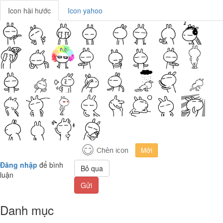
Icon hài hước
Icon yahoo
Đăng nhập
để bình
Bỏ qua
luận
Gửi
Danh mục