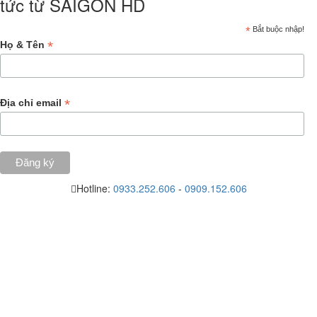
tức từ SAIGON HD
*
Bắt buộc nhập!
*
Họ & Tên
*
Địa chỉ email
Hotline:
0933.252.606
-
0909.152.606