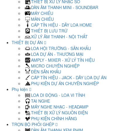
THIẾT BỊ XỬ LÝ NHẠC SỐ
DÀN ÂM THANH MINI - SOUNDBAR
MÁY CHIẾU
MÀN CHIẾU
CÁP TÍN HIỆU - DÂY LOA HOME
THIẾT BỊ LƯU TRỮ
XỬ LÝ ÂM THANH - NỘI THẤT
THIẾT BỊ DỰ ÁN
LOA HỘI TRƯỜNG - SÂN KHẤU
LOA DỰ ÁN - THƯƠNG MẠI
AMPLY - MIXER - XỬ LÝ TÍN HIỆU
MICRO CHUYÊN NGHIỆP
ĐÈN SÂN KHẤU
CÁP TÍN HIỆU - JACK - DÂY LOA DỰ ÁN
PHỤ KIỆN DỰ ÁN CHUYÊN NGHIỆP
Phụ kiện
LOA DI ĐỘNG - LOA VI TÍNH
TAI NGHE
MÁY NGHE NHẠC - HEADAMP
THIẾT BỊ XỬ LÝ NGUỒN ĐIỆN
PHỤ KIỆN CHÍNH HÃNG
TRỌN BỘ PHỐI GHÉP
DÀN ÂM THANH XEM PHIM