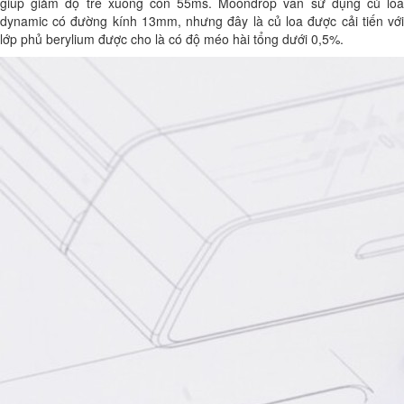
giúp giảm độ trễ xuống còn 55ms. Moondrop vẫn sử dụng củ loa
dynamic có đường kính 13mm, nhưng đây là củ loa được cải tiến với
lớp phủ berylium được cho là có độ méo hài tổng dưới 0,5%.