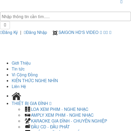
Đăng Ký
|
Đăng Nhập
SAIGON HD'S VIDEO
Giới Thiệu
Tin tức
Vì Cộng Đồng
KIẾN THỨC NGHE NHÌN
Liên Hệ
THIẾT BỊ GIA ĐÌNH
LOA XEM PHIM - NGHE NHẠC
AMPLY XEM PHIM - NGHE NHẠC
KARAOKE GIA ĐÌNH - CHUYÊN NGHIỆP
ĐẦU CD - ĐẦU PHÁT