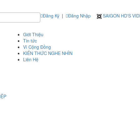
Đăng Ký
|
Đăng Nhập
SAIGON HD'S VI
Giới Thiệu
Tin tức
Vì Cộng Đồng
KIẾN THỨC NGHE NHÌN
Liên Hệ
IỆP