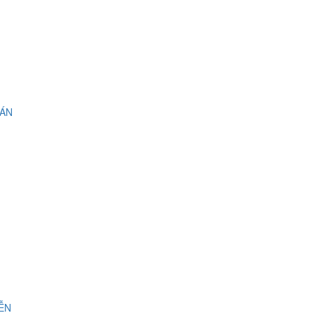
 ÁN
IỄN