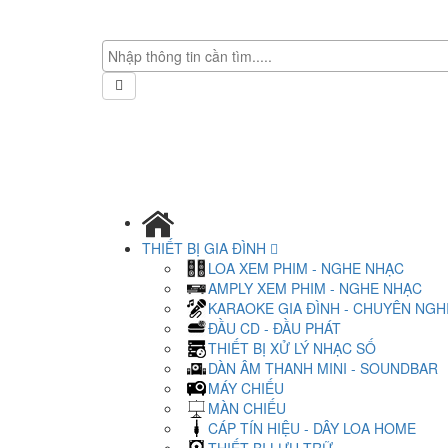
THIẾT BỊ GIA ĐÌNH
LOA XEM PHIM - NGHE NHẠC
AMPLY XEM PHIM - NGHE NHẠC
KARAOKE GIA ĐÌNH - CHUYÊN NGH
ĐẦU CD - ĐẦU PHÁT
THIẾT BỊ XỬ LÝ NHẠC SỐ
DÀN ÂM THANH MINI - SOUNDBAR
MÁY CHIẾU
MÀN CHIẾU
CÁP TÍN HIỆU - DÂY LOA HOME