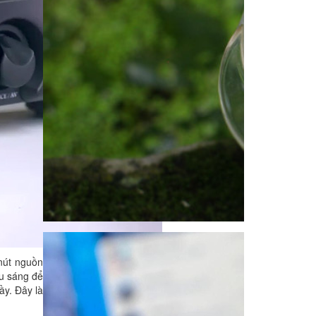
 nút nguồn
ếu sáng để
ầy. Đây là