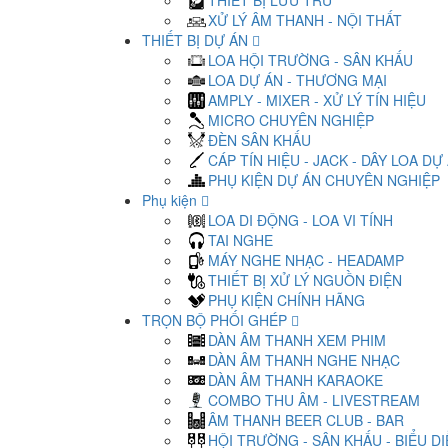
THIẾT BỊ LƯU TRỮ
XỬ LÝ ÂM THANH - NỘI THẤT
THIẾT BỊ DỰ ÁN
LOA HỘI TRƯỜNG - SÂN KHẤU
LOA DỰ ÁN - THƯƠNG MẠI
AMPLY - MIXER - XỬ LÝ TÍN HIỆU
MICRO CHUYÊN NGHIỆP
ĐÈN SÂN KHẤU
CÁP TÍN HIỆU - JACK - DÂY LOA DỰ
PHỤ KIỆN DỰ ÁN CHUYÊN NGHIỆP
Phụ kiện
LOA DI ĐỘNG - LOA VI TÍNH
TAI NGHE
MÁY NGHE NHẠC - HEADAMP
THIẾT BỊ XỬ LÝ NGUỒN ĐIỆN
PHỤ KIỆN CHÍNH HÃNG
TRỌN BỘ PHỐI GHÉP
DÀN ÂM THANH XEM PHIM
DÀN ÂM THANH NGHE NHẠC
DÀN ÂM THANH KARAOKE
COMBO THU ÂM - LIVESTREAM
ÂM THANH BEER CLUB - BAR
HỘI TRƯỜNG - SÂN KHẤU - BIỂU D