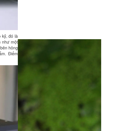
 kỷ, đó là
n như một
i bên hông
hẩm. Điểm