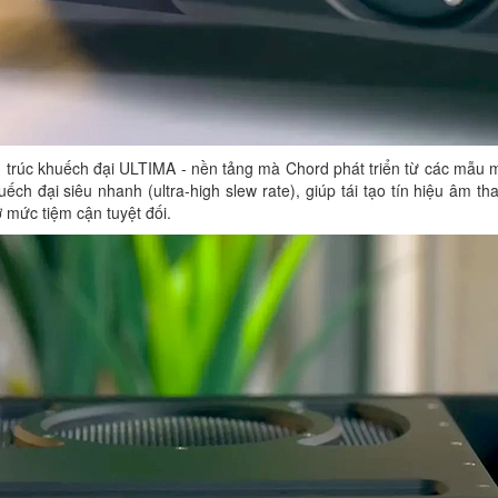
ến trúc khuếch đại ULTIMA - nền tảng mà Chord phát triển từ các mẫu
h đại siêu nhanh (ultra-high slew rate), giúp tái tạo tín hiệu âm th
ở mức tiệm cận tuyệt đối.