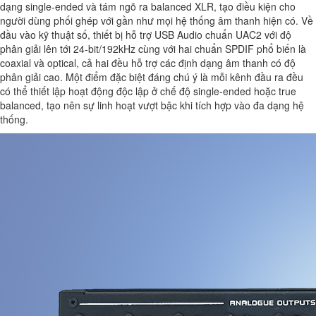
dạng single-ended và tám ngõ ra balanced XLR, tạo điều kiện cho
người dùng phối ghép với gần như mọi hệ thống âm thanh hiện có. Về
đầu vào kỹ thuật số, thiết bị hỗ trợ USB Audio chuẩn UAC2 với độ
phân giải lên tới 24-bit/192kHz cùng với hai chuẩn SPDIF phổ biến là
coaxial và optical, cả hai đều hỗ trợ các định dạng âm thanh có độ
phân giải cao. Một điểm đặc biệt đáng chú ý là mỗi kênh đầu ra đều
có thể thiết lập hoạt động độc lập ở chế độ single-ended hoặc true
balanced, tạo nên sự linh hoạt vượt bậc khi tích hợp vào đa dạng hệ
thống.