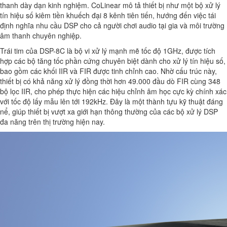
thanh dày dạn kinh nghiệm. CoLinear mô tả thiết bị như một bộ xử lý
tín hiệu số kiêm tiền khuếch đại 8 kênh tiên tiến, hướng đến việc tái
định nghĩa nhu cầu DSP cho cả người chơi audio tại gia và môi trường
âm thanh chuyên nghiệp.
Trái tim của DSP-8C là bộ vi xử lý mạnh mẽ tốc độ 1GHz, được tích
hợp các bộ tăng tốc phần cứng chuyên biệt dành cho xử lý tín hiệu số,
bao gồm các khối IIR và FIR được tinh chỉnh cao. Nhờ cấu trúc này,
thiết bị có khả năng xử lý đồng thời hơn 49.000 đầu dò FIR cùng 348
bộ lọc IIR, cho phép thực hiện các hiệu chỉnh âm học cực kỳ chính xác
với tốc độ lấy mẫu lên tới 192kHz. Đây là một thành tựu kỹ thuật đáng
nể, giúp thiết bị vượt xa giới hạn thông thường của các bộ xử lý DSP
đa năng trên thị trường hiện nay.