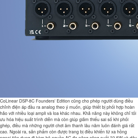
CoLinear DSP-8C Founders' Edition cũng cho phép người dùng điều
chỉnh điện áp đầu ra analog theo ý muốn, giúp thiết bị phối hợp hoàn
hảo với nhiều loại ampli và loa khác nhau. Khả năng này không chỉ tối
ưu hóa hiệu suất trình diễn mà còn giúp giảm thiểu sai số khi phối
ghép, điều mà những người chơi âm thanh lâu năm luôn đánh giá rất
cao. Ngoài ra, sản phẩm còn được trang bị điều khiển từ xa hồng
ngoại tiện dụng đi kèm bộ nguồn AC đa năng công suất 22,5W và dây