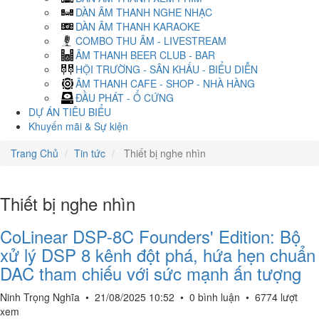
DÀN ÂM THANH NGHE NHẠC
DÀN ÂM THANH KARAOKE
COMBO THU ÂM - LIVESTREAM
ÂM THANH BEER CLUB - BAR
HỘI TRƯỜNG - SÂN KHẤU - BIỂU DIỄN
ÂM THANH CAFE - SHOP - NHÀ HÀNG
ĐẦU PHÁT - Ổ CỨNG
DỰ ÁN TIÊU BIỂU
Khuyến mãi & Sự kiện
Trang Chủ
Tin tức
Thiết bị nghe nhìn
Thiết bị nghe nhìn
CoLinear DSP-8C Founders' Edition: Bộ
xử lý DSP 8 kênh đột phá, hứa hẹn chuẩn
DAC tham chiếu với sức mạnh ấn tượng
Ninh Trọng Nghĩa
•
21/08/2025 10:52
•
0 bình luận
•
6774 lượt
xem