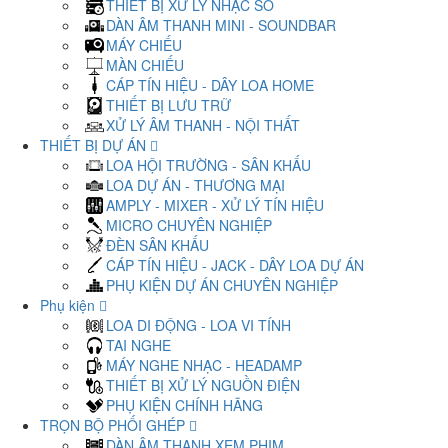
THIẾT BỊ XỬ LÝ NHẠC SỐ
DÀN ÂM THANH MINI - SOUNDBAR
MÁY CHIẾU
MÀN CHIẾU
CÁP TÍN HIỆU - DÂY LOA HOME
THIẾT BỊ LƯU TRỮ
XỬ LÝ ÂM THANH - NỘI THẤT
THIẾT BỊ DỰ ÁN
LOA HỘI TRƯỜNG - SÂN KHẤU
LOA DỰ ÁN - THƯƠNG MẠI
AMPLY - MIXER - XỬ LÝ TÍN HIỆU
MICRO CHUYÊN NGHIỆP
ĐÈN SÂN KHẤU
CÁP TÍN HIỆU - JACK - DÂY LOA DỰ ÁN
PHỤ KIỆN DỰ ÁN CHUYÊN NGHIỆP
Phụ kiện
LOA DI ĐỘNG - LOA VI TÍNH
TAI NGHE
MÁY NGHE NHẠC - HEADAMP
THIẾT BỊ XỬ LÝ NGUỒN ĐIỆN
PHỤ KIỆN CHÍNH HÃNG
TRỌN BỘ PHỐI GHÉP
DÀN ÂM THANH XEM PHIM