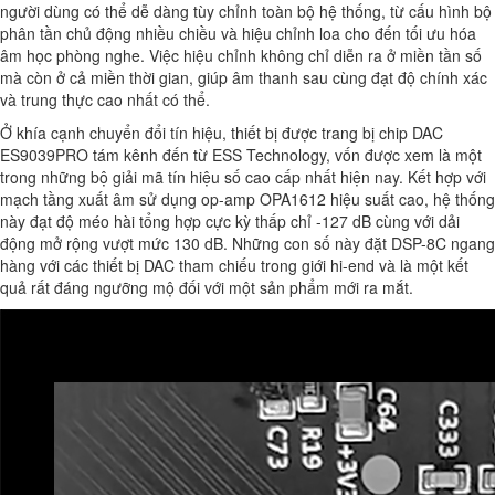
người dùng có thể dễ dàng tùy chỉnh toàn bộ hệ thống, từ cấu hình bộ
phân tần chủ động nhiều chiều và hiệu chỉnh loa cho đến tối ưu hóa
âm học phòng nghe. Việc hiệu chỉnh không chỉ diễn ra ở miền tần số
mà còn ở cả miền thời gian, giúp âm thanh sau cùng đạt độ chính xác
và trung thực cao nhất có thể.
Ở khía cạnh chuyển đổi tín hiệu, thiết bị được trang bị chip DAC
ES9039PRO tám kênh đến từ ESS Technology, vốn được xem là một
trong những bộ giải mã tín hiệu số cao cấp nhất hiện nay. Kết hợp với
mạch tầng xuất âm sử dụng op-amp OPA1612 hiệu suất cao, hệ thống
này đạt độ méo hài tổng hợp cực kỳ thấp chỉ -127 dB cùng với dải
động mở rộng vượt mức 130 dB. Những con số này đặt DSP-8C ngang
hàng với các thiết bị DAC tham chiếu trong giới hi-end và là một kết
quả rất đáng ngưỡng mộ đối với một sản phẩm mới ra mắt.