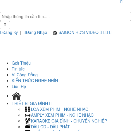
Đăng Ký
|
Đăng Nhập
SAIGON HD'S VIDEO
Giới Thiệu
Tin tức
Vì Cộng Đồng
KIẾN THỨC NGHE NHÌN
Liên Hệ
THIẾT BỊ GIA ĐÌNH
LOA XEM PHIM - NGHE NHẠC
AMPLY XEM PHIM - NGHE NHẠC
KARAOKE GIA ĐÌNH - CHUYÊN NGHIỆP
ĐẦU CD - ĐẦU PHÁT