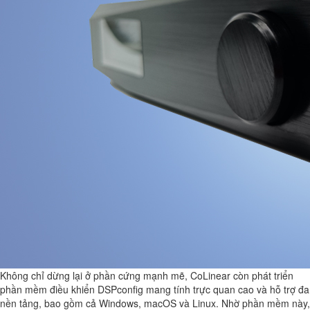
Không chỉ dừng lại ở phần cứng mạnh mẽ, CoLinear còn phát triển
phần mềm điều khiển DSPconfig mang tính trực quan cao và hỗ trợ đa
nền tảng, bao gồm cả Windows, macOS và Linux. Nhờ phần mềm này,