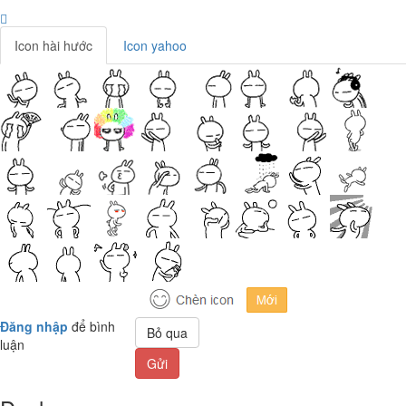
Icon hài hước
Icon yahoo
Đăng nhập
để bình
Bỏ qua
luận
Gửi