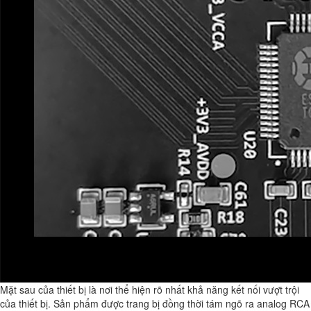
Mặt sau của thiết bị là nơi thể hiện rõ nhất khả năng kết nối vượt trội
của thiết bị. Sản phẩm được trang bị đồng thời tám ngõ ra analog RCA