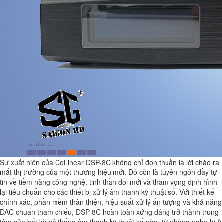
Sự xuất hiện của CoLinear DSP-8C không chỉ đơn thuần là lời chào ra
mắt thị trường của một thương hiệu mới. Đó còn là tuyên ngôn đầy tự
tin về tiềm năng công nghệ, tinh thần đổi mới và tham vọng định hình
lại tiêu chuẩn cho các thiết bị xử lý âm thanh kỹ thuật số. Với thiết kế
chính xác, phần mềm thân thiện, hiệu suất xử lý ấn tượng và khả năng
DAC chuẩn tham chiếu, DSP-8C hoàn toàn xứng đáng trở thành trung
tâm của bất kỳ hệ thống âm thanh kỹ thuật số nào, từ phòng nghe hi-fi