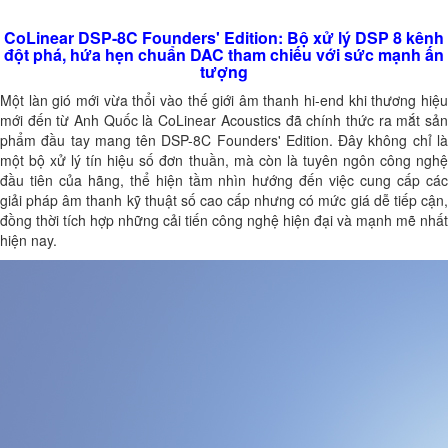
CoLinear DSP-8C Founders' Edition: Bộ xử lý DSP 8 kênh
đột phá, hứa hẹn chuẩn DAC tham chiếu với sức mạnh ấn
tượng
Một làn gió mới vừa thổi vào thế giới âm thanh hi-end khi thương hiệu
mới đến từ Anh Quốc là CoLinear Acoustics đã chính thức ra mắt sản
phẩm đầu tay mang tên DSP-8C Founders' Edition. Đây không chỉ là
một bộ xử lý tín hiệu số đơn thuần, mà còn là tuyên ngôn công nghệ
đầu tiên của hãng, thể hiện tầm nhìn hướng đến việc cung cấp các
giải pháp âm thanh kỹ thuật số cao cấp nhưng có mức giá dễ tiếp cận,
đồng thời tích hợp những cải tiến công nghệ hiện đại và mạnh mẽ nhất
hiện nay.