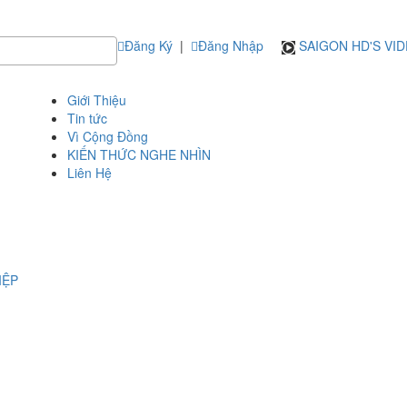
Đăng Ký
|
Đăng Nhập
SAIGON HD'S VI
Giới Thiệu
Tin tức
Vì Cộng Đồng
KIẾN THỨC NGHE NHÌN
Liên Hệ
IỆP