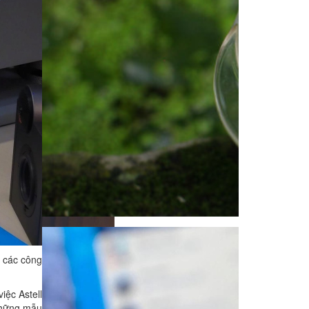
ế các công
iệc Astell
 những mẫu