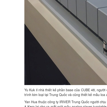
Yu Kuk il nhà thiết kế phần base của CUBE 48, người đ
trình kim loại tại Trung Quốc và cũng thiết kế mẫu lo
Yan Hua thuộc công ty IRIVER Trung Quốc người chịu t
& Kern lại cho ra mắt một mẫu analog player turntab