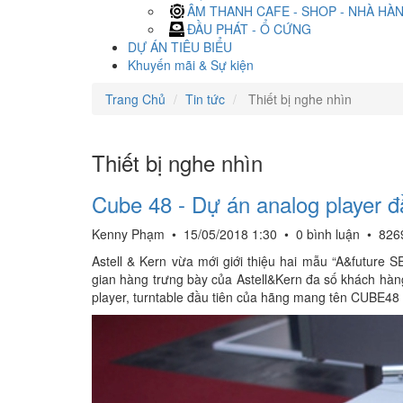
ÂM THANH CAFE - SHOP - NHÀ HÀ
ĐẦU PHÁT - Ổ CỨNG
DỰ ÁN TIÊU BIỂU
Khuyến mãi & Sự kiện
Trang Chủ
Tin tức
Thiết bị nghe nhìn
Thiết bị nghe nhìn
Cube 48 - Dự án analog player đ
Kenny Phạm
•
15/05/2018 1:30
•
0 bình luận
•
826
Astell & Kern vừa mới giới thiệu hai mẫu “A&future 
gian hàng trưng bày của Astell&Kern đa số khách hà
player, turntable đầu tiên của hãng mang tên CUBE48