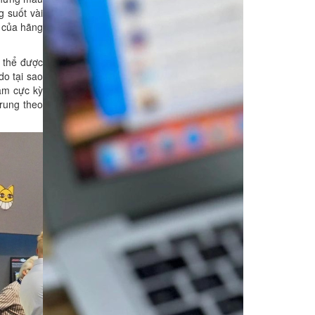
g suốt vài
n của hãng
ó thể được
do tại sao
 âm cực kỳ
rung theo