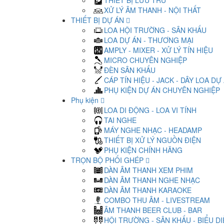
THIẾT BỊ LƯU TRỮ
XỬ LÝ ÂM THANH - NỘI THẤT
THIẾT BỊ DỰ ÁN
LOA HỘI TRƯỜNG - SÂN KHẤU
LOA DỰ ÁN - THƯƠNG MẠI
AMPLY - MIXER - XỬ LÝ TÍN HIỆU
MICRO CHUYÊN NGHIỆP
ĐÈN SÂN KHẤU
CÁP TÍN HIỆU - JACK - DÂY LOA DỰ
PHỤ KIỆN DỰ ÁN CHUYÊN NGHIỆP
Phụ kiện
LOA DI ĐỘNG - LOA VI TÍNH
TAI NGHE
MÁY NGHE NHẠC - HEADAMP
THIẾT BỊ XỬ LÝ NGUỒN ĐIỆN
PHỤ KIỆN CHÍNH HÃNG
TRỌN BỘ PHỐI GHÉP
DÀN ÂM THANH XEM PHIM
DÀN ÂM THANH NGHE NHẠC
DÀN ÂM THANH KARAOKE
COMBO THU ÂM - LIVESTREAM
ÂM THANH BEER CLUB - BAR
HỘI TRƯỜNG - SÂN KHẤU - BIỂU D