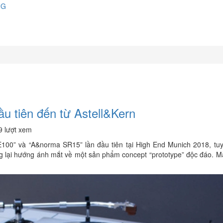
NG
ầu tiên đến từ Astell&Kern
9 lượt xem
SE100” và “A&norma SR15” lần đầu tiên tại High End Munich 2018, tuy
ng lại hướng ánh mắt về một sản phẩm concept “prototype” độc đáo. M