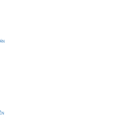
 ÁN
IỄN