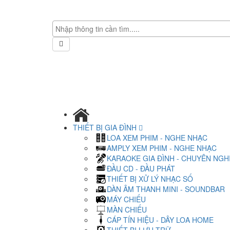
THIẾT BỊ GIA ĐÌNH
LOA XEM PHIM - NGHE NHẠC
AMPLY XEM PHIM - NGHE NHẠC
KARAOKE GIA ĐÌNH - CHUYÊN NGH
ĐẦU CD - ĐẦU PHÁT
THIẾT BỊ XỬ LÝ NHẠC SỐ
DÀN ÂM THANH MINI - SOUNDBAR
MÁY CHIẾU
MÀN CHIẾU
CÁP TÍN HIỆU - DÂY LOA HOME