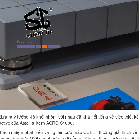
ưa ra ý tưởng 48 khối nhôm với nhau đã khá nổi tiếng về việc thiết k
a active của Astell & Kern ACRO S1000.
rách nhiệm phát triển và nghiên cứu mẫu CUBE 48 cũng giải thích về v
le nặng đến hơn 100kg một hướng đi gần như hoàn toàn ngược lại với