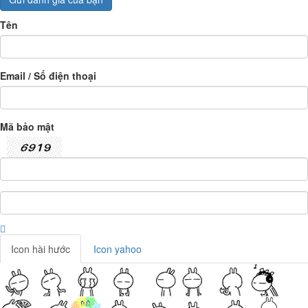
Tên
Email / Số điện thoại
Mã bảo mật
Icon hài hước
Icon yahoo