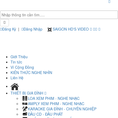
Đăng Ký
|
Đăng Nhập
SAIGON HD'S VIDEO
Giới Thiệu
Tin tức
Vì Cộng Đồng
KIẾN THỨC NGHE NHÌN
Liên Hệ
THIẾT BỊ GIA ĐÌNH
LOA XEM PHIM - NGHE NHẠC
AMPLY XEM PHIM - NGHE NHẠC
KARAOKE GIA ĐÌNH - CHUYÊN NGHIỆP
ĐẦU CD - ĐẦU PHÁT