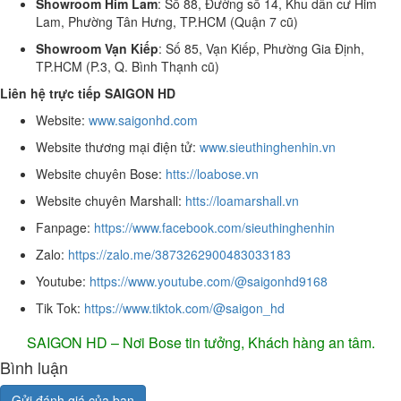
Showroom Him Lam
: Số 88, Đường số 14, Khu dân cư Him
Lam, Phường Tân Hưng, TP.HCM (Quận 7 cũ)
Showroom Vạn Kiếp
: Số 85, Vạn Kiếp, Phường Gia Định,
TP.HCM (P.3, Q. Bình Thạnh cũ)
Liên hệ trực tiếp SAIGON HD
Website:
www.saigonhd.com
Website thương mại điện tử:
www.sieuthinghenhin.vn
Website chuyên Bose:
htts://loabose.vn
Website chuyên Marshall:
htts://loamarshall.vn
Fanpage:
https://www.facebook.com/sieuthinghenhin
Zalo:
https://zalo.me/3873262900483033183
Youtube:
https://www.youtube.com/@saigonhd9168
Tik Tok:
https://www.tiktok.com/@saigon_hd
SAIGON HD – Nơi Bose tin tưởng, Khách hàng an tâm.
Bình luận
Gửi đánh giá của bạn