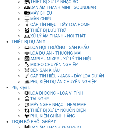
THIẾT BỊ XỬ LÝ NHẠC SỐ
DÀN ÂM THANH MINI - SOUNDBAR
MÁY CHIẾU
MÀN CHIẾU
CÁP TÍN HIỆU - DÂY LOA HOME
THIẾT BỊ LƯU TRỮ
XỬ LÝ ÂM THANH - NỘI THẤT
THIẾT BỊ DỰ ÁN
LOA HỘI TRƯỜNG - SÂN KHẤU
LOA DỰ ÁN - THƯƠNG MẠI
AMPLY - MIXER - XỬ LÝ TÍN HIỆU
MICRO CHUYÊN NGHIỆP
ĐÈN SÂN KHẤU
CÁP TÍN HIỆU - JACK - DÂY LOA DỰ ÁN
PHỤ KIỆN DỰ ÁN CHUYÊN NGHIỆP
Phụ kiện
LOA DI ĐỘNG - LOA VI TÍNH
TAI NGHE
MÁY NGHE NHẠC - HEADAMP
THIẾT BỊ XỬ LÝ NGUỒN ĐIỆN
PHỤ KIỆN CHÍNH HÃNG
TRỌN BỘ PHỐI GHÉP
DÀN ÂM THANH XEM PHIM