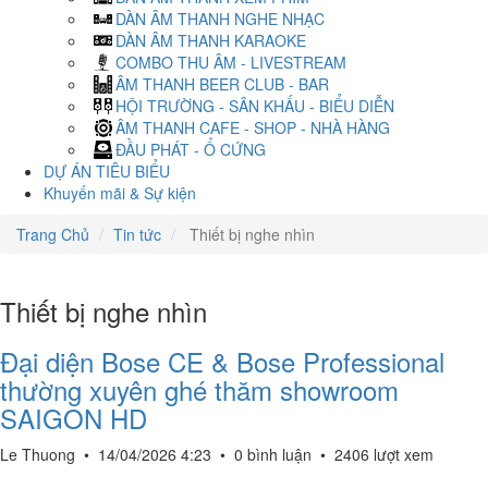
DÀN ÂM THANH NGHE NHẠC
DÀN ÂM THANH KARAOKE
COMBO THU ÂM - LIVESTREAM
ÂM THANH BEER CLUB - BAR
HỘI TRƯỜNG - SÂN KHẤU - BIỂU DIỄN
ÂM THANH CAFE - SHOP - NHÀ HÀNG
ĐẦU PHÁT - Ổ CỨNG
DỰ ÁN TIÊU BIỂU
Khuyến mãi & Sự kiện
Trang Chủ
Tin tức
Thiết bị nghe nhìn
Thiết bị nghe nhìn
Đại diện Bose CE & Bose Professional
thường xuyên ghé thăm showroom
SAIGON HD
Le Thuong
•
14/04/2026 4:23
•
0 bình luận
•
2406 lượt xem