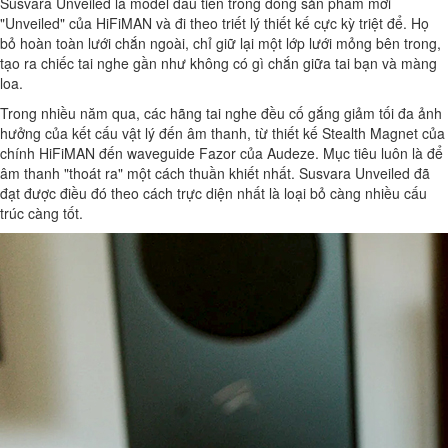
Susvara Unveiled là model đầu tiên trong dòng sản phẩm mới
"Unveiled" của HiFiMAN và đi theo triết lý thiết kế cực kỳ triệt để. Họ
bỏ hoàn toàn lưới chắn ngoài, chỉ giữ lại một lớp lưới mỏng bên trong,
tạo ra chiếc tai nghe gần như không có gì chắn giữa tai bạn và màng
loa.
Trong nhiều năm qua, các hãng tai nghe đều cố gắng giảm tối đa ảnh
hưởng của kết cấu vật lý đến âm thanh, từ thiết kế Stealth Magnet của
chính HiFiMAN đến waveguide Fazor của Audeze. Mục tiêu luôn là để
âm thanh "thoát ra" một cách thuần khiết nhất. Susvara Unveiled đã
đạt được điều đó theo cách trực diện nhất là loại bỏ càng nhiều cấu
trúc càng tốt.