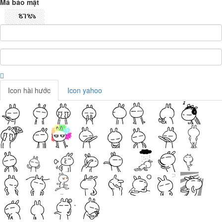
Mã bảo mật
Icon hài hước
Icon yahoo