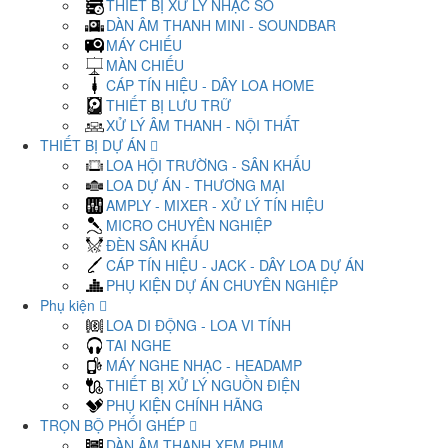
THIẾT BỊ XỬ LÝ NHẠC SỐ
DÀN ÂM THANH MINI - SOUNDBAR
MÁY CHIẾU
MÀN CHIẾU
CÁP TÍN HIỆU - DÂY LOA HOME
THIẾT BỊ LƯU TRỮ
XỬ LÝ ÂM THANH - NỘI THẤT
THIẾT BỊ DỰ ÁN
LOA HỘI TRƯỜNG - SÂN KHẤU
LOA DỰ ÁN - THƯƠNG MẠI
AMPLY - MIXER - XỬ LÝ TÍN HIỆU
MICRO CHUYÊN NGHIỆP
ĐÈN SÂN KHẤU
CÁP TÍN HIỆU - JACK - DÂY LOA DỰ ÁN
PHỤ KIỆN DỰ ÁN CHUYÊN NGHIỆP
Phụ kiện
LOA DI ĐỘNG - LOA VI TÍNH
TAI NGHE
MÁY NGHE NHẠC - HEADAMP
THIẾT BỊ XỬ LÝ NGUỒN ĐIỆN
PHỤ KIỆN CHÍNH HÃNG
TRỌN BỘ PHỐI GHÉP
DÀN ÂM THANH XEM PHIM