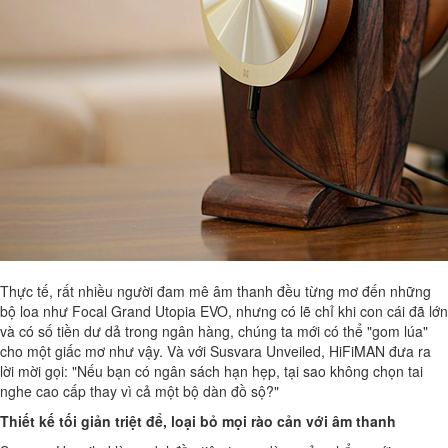
Thực tế, rất nhiều người đam mê âm thanh đều từng mơ đến những
bộ loa như Focal Grand Utopia EVO, nhưng có lẽ chỉ khi con cái đã lớn
và có số tiền dư dả trong ngân hàng, chúng ta mới có thể "gom lúa"
cho một giấc mơ như vậy. Và với Susvara Unveiled, HiFiMAN đưa ra
lời mời gọi: "Nếu bạn có ngân sách hạn hẹp, tại sao không chọn tai
nghe cao cấp thay vì cả một bộ dàn đồ sộ?"
Thiết kế tối giản triệt để, loại bỏ mọi rào cản với âm thanh