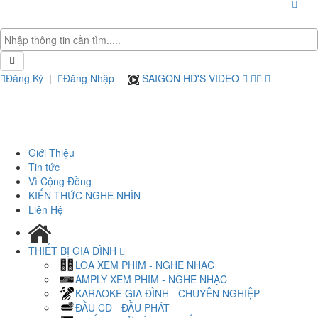
Đăng Ký
|
Đăng Nhập
SAIGON HD'S VIDEO
Giới Thiệu
Tin tức
Vì Cộng Đồng
KIẾN THỨC NGHE NHÌN
Liên Hệ
THIẾT BỊ GIA ĐÌNH
LOA XEM PHIM - NGHE NHẠC
AMPLY XEM PHIM - NGHE NHẠC
KARAOKE GIA ĐÌNH - CHUYÊN NGHIỆP
ĐẦU CD - ĐẦU PHÁT