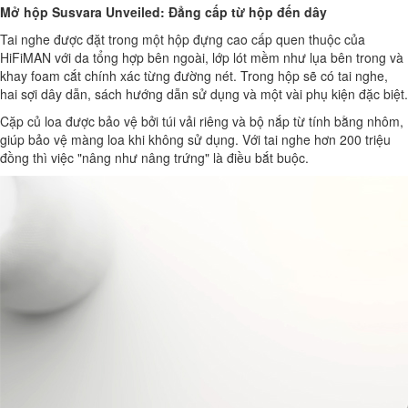
Mở hộp Susvara Unveiled: Đẳng cấp từ hộp đến dây
Tai nghe được đặt trong một hộp đựng cao cấp quen thuộc của
HiFiMAN với da tổng hợp bên ngoài, lớp lót mềm như lụa bên trong và
khay foam cắt chính xác từng đường nét. Trong hộp sẽ có tai nghe,
hai sợi dây dẫn, sách hướng dẫn sử dụng và một vài phụ kiện đặc biệt.
Cặp củ loa được bảo vệ bởi túi vải riêng và bộ nắp từ tính bằng nhôm,
giúp bảo vệ màng loa khi không sử dụng. Với tai nghe hơn 200 triệu
đồng thì việc "nâng như nâng trứng" là điều bắt buộc.