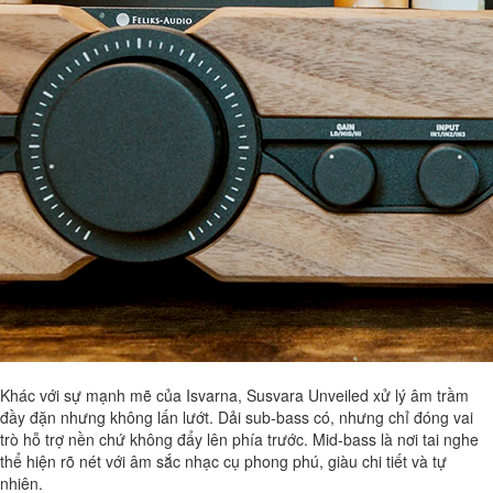
Khác với sự mạnh mẽ của Isvarna, Susvara Unveiled xử lý âm trầm
đầy đặn nhưng không lấn lướt. Dải sub-bass có, nhưng chỉ đóng vai
trò hỗ trợ nền chứ không đẩy lên phía trước. Mid-bass là nơi tai nghe
thể hiện rõ nét với âm sắc nhạc cụ phong phú, giàu chi tiết và tự
nhiên.