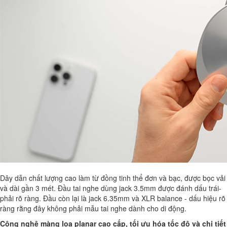
Dây dẫn chất lượng cao làm từ đồng tinh thể đơn và bạc, được bọc vải
và dài gần 3 mét. Đầu tai nghe dùng jack 3.5mm được đánh dấu trái-
phải rõ ràng. Đầu còn lại là jack 6.35mm và XLR balance - dấu hiệu rõ
ràng rằng đây không phải mẫu tai nghe dành cho di động.
Công nghệ màng loa planar cao cấp, tối ưu hóa tốc độ và chi tiết