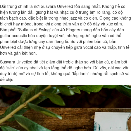
Dải trung chính là nơi Susvara Unveiled tỏa sáng nhất. Không hề có
hiện tượng lấn dải, giọng hát và nhạc cụ ở trung âm rõ ràng, có độ
tách bạch cao, đặc biệt là trong nhạc jazz và cổ điển. Giọng cao không
bị chói hay mỏng, trong khi giọng trầm vẫn giữ độ dày và xúc cảm.
Bản phối "Sultans of Swing" của 40 Fingers mang đến bốn cây đàn
guitar acoustic hòa quyện tuyệt vời, nhưng người nghe vẫn có thể
phân biệt được từng cây đàn riêng lẻ. So với phiên bản cũ, bản
Unveiled cải thiện nhẹ ở sự chuyển tiếp giữa vocal cao và thấp, tinh tế
hơn và gắn kết hơn.
Susvara Unveiled đã tiết giảm dải treble thấp so với bản cũ, giảm bớt
độ "sắc" của cymbal và tạo tổng thể dễ nghe hơn. Dù vậy, dải cao vẫn
duy trì độ mở và sự tinh tế, không quá "lấp lánh" nhưng rất sạch sẽ và
dễ chịu.