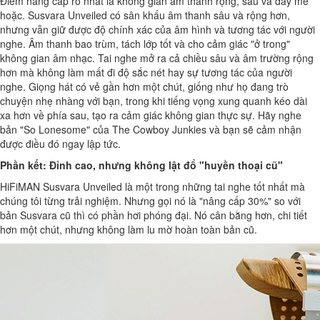
Điểm nâng cấp rõ nhất là không gian âm thanh rộng, sâu và đầy mê
hoặc. Susvara Unveiled có sân khấu âm thanh sâu và rộng hơn,
nhưng vẫn giữ được độ chính xác của âm hình và tương tác với người
nghe. Âm thanh bao trùm, tách lớp tốt và cho cảm giác "ở trong"
không gian âm nhạc. Tai nghe mở ra cả chiều sâu và âm trường rộng
hơn mà không làm mất đi độ sắc nét hay sự tương tác của người
nghe. Giọng hát có vẻ gần hơn một chút, giống như họ đang trò
chuyện nhẹ nhàng với bạn, trong khi tiếng vọng xung quanh kéo dài
xa hơn về phía sau, tạo ra cảm giác không gian thực sự. Hãy nghe
bản "So Lonesome" của The Cowboy Junkies và bạn sẽ cảm nhận
được điều đó ngay lập tức.
Phần kết: Đỉnh cao, nhưng không lật đổ "huyền thoại cũ"
HiFiMAN Susvara Unveiled là một trong những tai nghe tốt nhất mà
chúng tôi từng trải nghiệm. Nhưng gọi nó là "nâng cấp 30%" so với
bản Susvara cũ thì có phần hơi phóng đại. Nó cân bằng hơn, chi tiết
hơn một chút, nhưng không làm lu mờ hoàn toàn bản cũ.