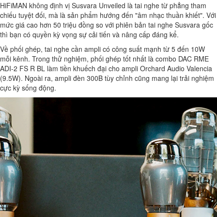
HiFiMAN không định vị Susvara Unveiled là tai nghe từ phẳng tham
chiếu tuyệt đối, mà là sản phẩm hướng đến "âm nhạc thuần khiết". Với
mức giá cao hơn 50 triệu đồng so với phiên bản tai nghe Susvara gốc
thì bạn có quyền kỳ vọng sự cải tiến và nâng cấp đáng kể.
Về phối ghép, tai nghe cần ampli có công suất mạnh từ 5 đến 10W
mỗi kênh. Trong thử nghiệm, phối ghép tốt nhất là combo DAC RME
ADI-2 FS R BL làm tiền khuếch đại cho ampli Orchard Audio Valencia
(9.5W). Ngoài ra, ampli đèn 300B tùy chỉnh cũng mang lại trải nghiệm
cực kỳ sống động.