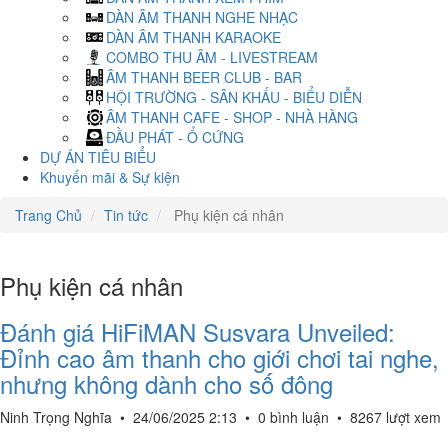
DÀN ÂM THANH NGHE NHẠC
DÀN ÂM THANH KARAOKE
COMBO THU ÂM - LIVESTREAM
ÂM THANH BEER CLUB - BAR
HỘI TRƯỜNG - SÂN KHẤU - BIỂU DIỄN
ÂM THANH CAFE - SHOP - NHÀ HÀNG
ĐẦU PHÁT - Ổ CỨNG
DỰ ÁN TIÊU BIỂU
Khuyến mãi & Sự kiện
Trang Chủ
Tin tức
Phụ kiện cá nhân
Phụ kiện cá nhân
Đánh giá HiFiMAN Susvara Unveiled:
Đỉnh cao âm thanh cho giới chơi tai nghe,
nhưng không dành cho số đông
Ninh Trọng Nghĩa
•
24/06/2025 2:13
•
0 bình luận
•
8267 lượt xem