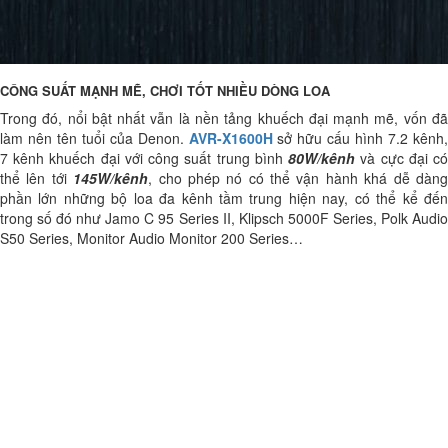
CÔNG SUẤT MẠNH MẼ, CHƠI TỐT NHIỀU DÒNG LOA
Trong đó, nổi bật nhất vẫn là nền tảng khuếch đại mạnh mẽ, vốn đã
làm nên tên tuổi của Denon.
AVR-X1600H
sở hữu cấu hình 7.2 kênh,
7 kênh khuếch đại với công suất trung bình
80W/kênh
và cực đại c
thể lên tới
145W/kênh
, cho phép nó có thể vận hành khá dễ dàn
phần lớn những bộ loa đa kênh tầm trung hiện nay, có thể kể đến
trong số đó như Jamo C 95 Series II, Klipsch 5000F Series, Polk Audio
S50 Series, Monitor Audio Monitor 200 Series…