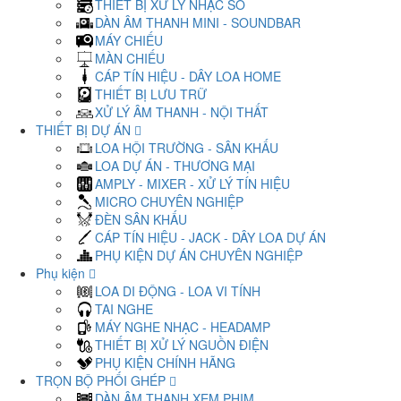
THIẾT BỊ XỬ LÝ NHẠC SỐ
DÀN ÂM THANH MINI - SOUNDBAR
MÁY CHIẾU
MÀN CHIẾU
CÁP TÍN HIỆU - DÂY LOA HOME
THIẾT BỊ LƯU TRỮ
XỬ LÝ ÂM THANH - NỘI THẤT
THIẾT BỊ DỰ ÁN
LOA HỘI TRƯỜNG - SÂN KHẤU
LOA DỰ ÁN - THƯƠNG MẠI
AMPLY - MIXER - XỬ LÝ TÍN HIỆU
MICRO CHUYÊN NGHIỆP
ĐÈN SÂN KHẤU
CÁP TÍN HIỆU - JACK - DÂY LOA DỰ ÁN
PHỤ KIỆN DỰ ÁN CHUYÊN NGHIỆP
Phụ kiện
LOA DI ĐỘNG - LOA VI TÍNH
TAI NGHE
MÁY NGHE NHẠC - HEADAMP
THIẾT BỊ XỬ LÝ NGUỒN ĐIỆN
PHỤ KIỆN CHÍNH HÃNG
TRỌN BỘ PHỐI GHÉP
DÀN ÂM THANH XEM PHIM