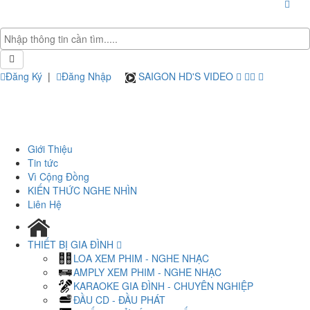
Đăng Ký
|
Đăng Nhập
SAIGON HD'S VIDEO
Giới Thiệu
Tin tức
Vì Cộng Đồng
KIẾN THỨC NGHE NHÌN
Liên Hệ
THIẾT BỊ GIA ĐÌNH
LOA XEM PHIM - NGHE NHẠC
AMPLY XEM PHIM - NGHE NHẠC
KARAOKE GIA ĐÌNH - CHUYÊN NGHIỆP
ĐẦU CD - ĐẦU PHÁT