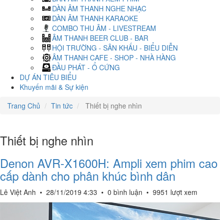
DÀN ÂM THANH NGHE NHẠC
DÀN ÂM THANH KARAOKE
COMBO THU ÂM - LIVESTREAM
ÂM THANH BEER CLUB - BAR
HỘI TRƯỜNG - SÂN KHẤU - BIỂU DIỄN
ÂM THANH CAFE - SHOP - NHÀ HÀNG
ĐẦU PHÁT - Ổ CỨNG
DỰ ÁN TIÊU BIỂU
Khuyến mãi & Sự kiện
Trang Chủ
Tin tức
Thiết bị nghe nhìn
Thiết bị nghe nhìn
Denon AVR-X1600H: Ampli xem phim cao
cấp dành cho phân khúc bình dân
Lê Việt Anh
•
28/11/2019 4:33
•
0 bình luận
•
9951 lượt xem