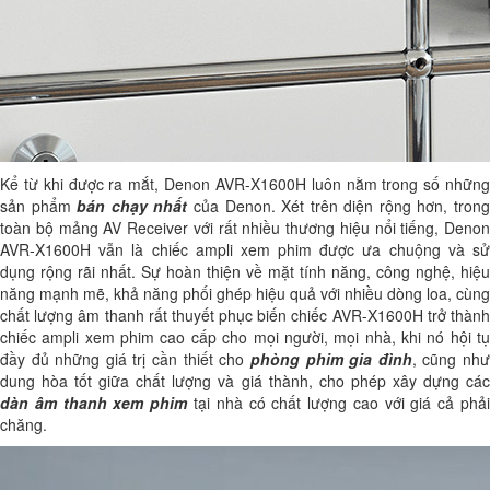
Kể từ khi được ra mắt, Denon AVR-X1600H luôn nằm trong số những
sản phẩm
bán chạy nhất
của Denon. Xét trên diện rộng hơn, tron
toàn bộ mảng AV Receiver với rất nhiều thương hiệu nổi tiếng, Denon
AVR-X1600H vẫn là chiếc ampli xem phim được ưa chuộng và sử
dụng rộng rãi nhất. Sự hoàn thiện về mặt tính năng, công nghệ, hiệu
năng mạnh mẽ, khả năng phối ghép hiệu quả với nhiều dòng loa, cùng
chất lượng âm thanh rất thuyết phục biến chiếc AVR-X1600H trở thành
chiếc ampli xem phim cao cấp cho mọi người, mọi nhà, khi nó hội tụ
đầy đủ những giá trị cần thiết cho
phòng phim gia đình
, cũng nh
dung hòa tốt giữa chất lượng và giá thành, cho phép xây dựng các
dàn âm thanh xem phim
tại nhà có chất lượng cao với giá cả phả
chăng.