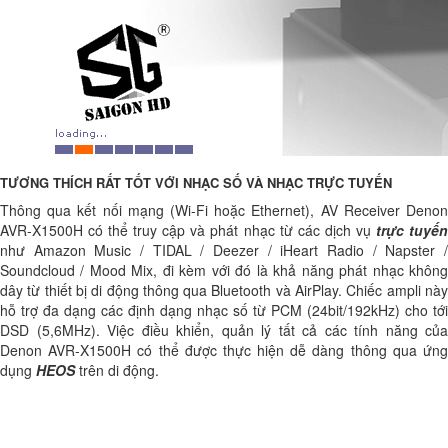
TƯƠNG THÍCH RẤT TỐT VỚI NHẠC SỐ VÀ NHẠC TRỰC TUYẾN
Thông qua kết nối mạng (Wi-Fi hoặc Ethernet), AV Receiver Denon
AVR-X1500H có thể truy cập và phát nhạc từ các dịch vụ
trực tuyế
như Amazon Music / TIDAL / Deezer / iHeart Radio / Napster /
Soundcloud / Mood Mix, đi kèm với đó là khả năng phát nhạc không
dây từ thiết bị di động thông qua Bluetooth và AirPlay. Chiếc ampli này
hỗ trợ đa dạng các định dạng nhạc số từ PCM (24bit/192kHz) cho tới
DSD (5,6MHz). Việc điều khiển, quản lý tất cả các tính năng của
Denon AVR-X1500H có thể được thực hiện dễ dàng thông qua ứng
dụng
HEOS
trên di động.