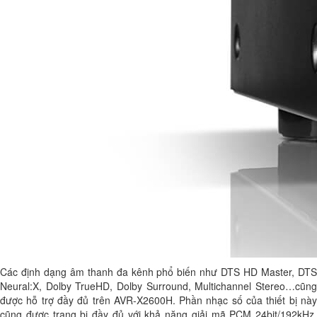
Các định dạng âm thanh đa kênh phổ biến như DTS HD Master, DTS
Neural:X, Dolby TrueHD, Dolby Surround, Multichannel Stereo…cũng
được hỗ trợ đầy đủ trên AVR-X2600H. Phần nhạc số của thiết bị này
cũng được trang bị đầy đủ với khả năng giải mã PCM 24bit/192kHz,