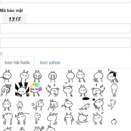
Mã bảo mật
Icon hài hước
Icon yahoo