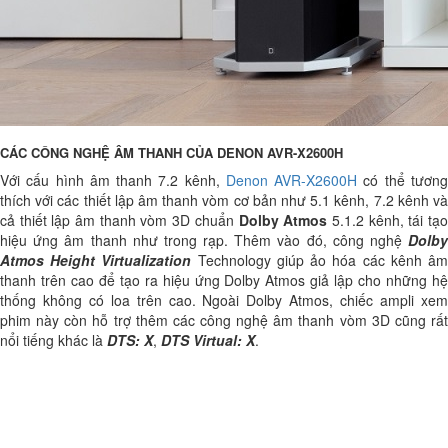
CÁC CÔNG NGHỆ ÂM THANH CỦA DENON AVR-X2600H
Với cấu hình âm thanh 7.2 kênh,
Denon AVR-X2600H
có thể tươn
thích với các thiết lập âm thanh vòm cơ bản như 5.1 kênh, 7.2 kênh và
cả thiết lập âm thanh vòm 3D chuẩn
Dolby Atmos
5.1.2 kênh, tái tạ
hiệu ứng âm thanh như trong rạp. Thêm vào đó, công nghệ
Dolby
Atmos Height Virtualization
Technology giúp ảo hóa các kênh â
thanh trên cao để tạo ra hiệu ứng Dolby Atmos giả lập cho những hệ
thống không có loa trên cao. Ngoài Dolby Atmos, chiếc ampli xem
phim này còn hỗ trợ thêm các công nghệ âm thanh vòm 3D cũng rất
nổi tiếng khác là
DTS: X
,
DTS Virtual: X
.