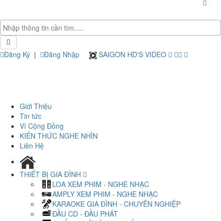
Đăng Ký
|
Đăng Nhập
SAIGON HD'S VIDEO
Giới Thiệu
Tin tức
Vì Cộng Đồng
KIẾN THỨC NGHE NHÌN
Liên Hệ
THIẾT BỊ GIA ĐÌNH
LOA XEM PHIM - NGHE NHẠC
AMPLY XEM PHIM - NGHE NHẠC
KARAOKE GIA ĐÌNH - CHUYÊN NGHIỆP
ĐẦU CD - ĐẦU PHÁT