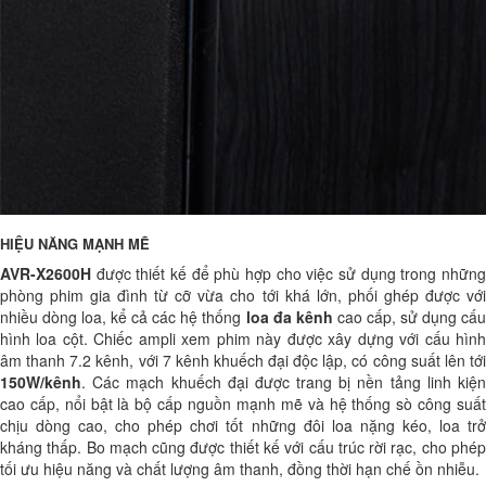
HIỆU NĂNG MẠNH MẼ
AVR-X2600H
được thiết kế để phù hợp cho việc sử dụng trong những
phòng phim gia đình từ cỡ vừa cho tới khá lớn, phối ghép được với
nhiều dòng loa, kể cả các hệ thống
loa đa kênh
cao cấp, sử dụng cấ
hình loa cột. Chiếc ampli xem phim này được xây dựng với cấu hình
âm thanh 7.2 kênh, với 7 kênh khuếch đại độc lập, có công suất lên tới
150W/kênh
. Các mạch khuếch đại được trang bị nền tảng linh kiện
cao cấp, nổi bật là bộ cấp nguồn mạnh mẽ và hệ thống sò công suất
chịu dòng cao, cho phép chơi tốt những đôi loa nặng kéo, loa trở
kháng thấp. Bo mạch cũng được thiết kế với cấu trúc rời rạc, cho phép
tối ưu hiệu năng và chất lượng âm thanh, đồng thời hạn chế ồn nhiễu.