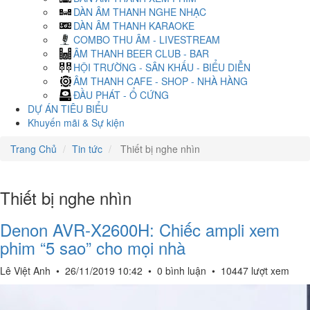
DÀN ÂM THANH NGHE NHẠC
DÀN ÂM THANH KARAOKE
COMBO THU ÂM - LIVESTREAM
ÂM THANH BEER CLUB - BAR
HỘI TRƯỜNG - SÂN KHẤU - BIỂU DIỄN
ÂM THANH CAFE - SHOP - NHÀ HÀNG
ĐẦU PHÁT - Ổ CỨNG
DỰ ÁN TIÊU BIỂU
Khuyến mãi & Sự kiện
Trang Chủ
Tin tức
Thiết bị nghe nhìn
Thiết bị nghe nhìn
Denon AVR-X2600H: Chiếc ampli xem
phim “5 sao” cho mọi nhà
Lê Việt Anh
•
26/11/2019 10:42
•
0 bình luận
•
10447 lượt xem