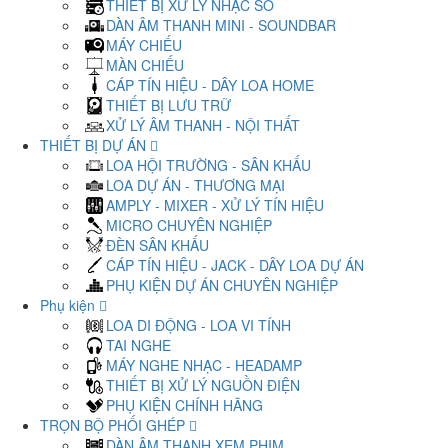
THIẾT BỊ XỬ LÝ NHẠC SỐ
DÀN ÂM THANH MINI - SOUNDBAR
MÁY CHIẾU
MÀN CHIẾU
CÁP TÍN HIỆU - DÂY LOA HOME
THIẾT BỊ LƯU TRỮ
XỬ LÝ ÂM THANH - NỘI THẤT
THIẾT BỊ DỰ ÁN
LOA HỘI TRƯỜNG - SÂN KHẤU
LOA DỰ ÁN - THƯƠNG MẠI
AMPLY - MIXER - XỬ LÝ TÍN HIỆU
MICRO CHUYÊN NGHIỆP
ĐÈN SÂN KHẤU
CÁP TÍN HIỆU - JACK - DÂY LOA DỰ ÁN
PHỤ KIỆN DỰ ÁN CHUYÊN NGHIỆP
Phụ kiện
LOA DI ĐỘNG - LOA VI TÍNH
TAI NGHE
MÁY NGHE NHẠC - HEADAMP
THIẾT BỊ XỬ LÝ NGUỒN ĐIỆN
PHỤ KIỆN CHÍNH HÃNG
TRỌN BỘ PHỐI GHÉP
DÀN ÂM THANH XEM PHIM