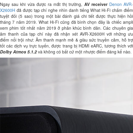
Ngay sau khi vừa được ra mắt thị trường,
AV receiver
Denon AVR
X2600H
đã được tạp chí nghe nhìn danh tiếng What Hi-Fi chấm điểm
tuyệt đối (5 sao) trong một bài đánh giá chi tiết được thực hiện hồi
tháng 7 năm 2019. What Hi-Fi cũng đã bình chọn đây là chiếc ampli
xem phim tốt nhất năm 2019 ở phân khúc bình dân. Các chuyên gia
âm thanh của tạp chí này đã nhận xét AVR-X2600H với những ưu
điểm nổi trội như: Âm thanh mạnh mẽ & giàu sức truyền cảm, hỗ trợ
tốt các dịch vụ trực tuyến, được trang bị HDMI eARC, tương thích với
Dolby Atmos 5.1.2
và không có bất cứ một nhược điểm đáng kể nào.