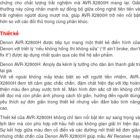
chứng cho chất lượng trải nghiệm mà AVR-X2800H mang lại. Giải
thưởng này cũng nhấn mạnh sự đồng bộ giữa công nghệ tiên tiến và
trải nghiệm người dùng mượt mà, giúp AVR-X2800H trở nên nổi bật
hơn so với các đối thủ trong cùng phân khúc.
Thiết kế
Denon AVR-X2800H được tiếp tục mang một thiết kế điển hình của
Denon với triết lý “nếu không hỏng thì không sửa” (“If ain’t broke, don’t
fix it”) được áp dụng nhất quán qua các thế hệ sản phẩm.
Denon AVR-X2800H: Amply đa kênh lý tưởng cho dàn âm thanh giải trí
tại gia
Với vẻ ngoài không mấy khác biệt so với người tiền nhiệm, AVR-
X2800H đem tới cảm giác chắc chắn, đậm chất hiện đại với lớp hoàn
thiện màu đen phay xước tinh tế. Màn hình đơn sắc cỡ lớn không chỉ
dễ đọc mà còn phản ánh phong cách tối giản, hướng đến người dùng
yêu thích sự đơn giản trong thiết kế nhưng vẫn đảm bảo tính năng
cao.
Thiết kế của AVR-X2800H không chỉ làm nổi bật lên sự sang trọng và
lịch lãm mà còn phù hợp với hầu hết các không gian giải trí hiện đại.
Sự kết hợp giữa màu đen cổ điển và các đường nét thiết kế đơn giản
nhưng chắc chắn của Denon AVR-X2800H giúp mẫu AV Receiver này