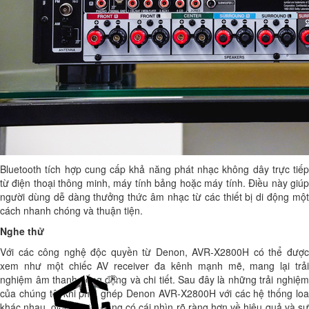
Bluetooth tích hợp cung cấp khả năng phát nhạc không dây trực tiếp
từ điện thoại thông minh, máy tính bảng hoặc máy tính. Điều này giúp
người dùng dễ dàng thưởng thức âm nhạc từ các thiết bị di động một
cách nhanh chóng và thuận tiện.
Nghe thử
Với các công nghệ độc quyền từ Denon, AVR-X2800H có thể được
xem như một chiếc AV receiver đa kênh mạnh mẽ, mang lại trải
nghiệm âm thanh sống động và chi tiết. Sau đây là những trải nghiệm
của chúng tôi khi phối ghép Denon AVR-X2800H với các hệ thống loa
khác nhau, giúp người dùng có cái nhìn rõ ràng hơn về hiệu quả và sự