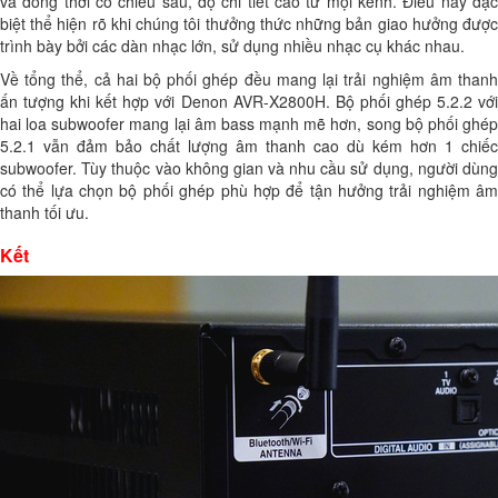
và đồng thời có chiều sâu, độ chi tiết cao từ mọi kênh. Điều này đặc
biệt thể hiện rõ khi chúng tôi thưởng thức những bản giao hưởng được
trình bày bởi các dàn nhạc lớn, sử dụng nhiều nhạc cụ khác nhau.
Về tổng thể, cả hai bộ phối ghép đều mang lại trải nghiệm âm thanh
ấn tượng khi kết hợp với Denon AVR-X2800H. Bộ phối ghép 5.2.2 với
hai loa subwoofer mang lại âm bass mạnh mẽ hơn, song bộ phối ghép
5.2.1 vẫn đảm bảo chất lượng âm thanh cao dù kém hơn 1 chiếc
subwoofer. Tùy thuộc vào không gian và nhu cầu sử dụng, người dùng
có thể lựa chọn bộ phối ghép phù hợp để tận hưởng trải nghiệm âm
thanh tối ưu.
Kết