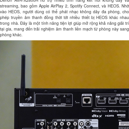
Denon AVR-X2800H hỗ trợ nhiều tính năng kết nối không dây và
streaming, bao gồm Apple AirPlay 2, Spotify Connect, và HEOS. Nhờ
vào HEOS, người dùng có thể phát nhạc không dây đa phòng, cho
phép truyền âm thanh đồng thời tới nhiều thiết bị HEOS khác nhau
trong nhà. Đây là một tính năng tiện lợi giúp mở rộng khả năng giải trí
tại gia, mang đến trải nghiệm âm thanh liền mạch từ phòng này sang
phòng khác.