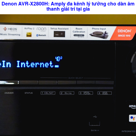
Denon AVR-X2800H: Amply đa kênh lý tưởng cho dàn âm
thanh giải trí tại gia