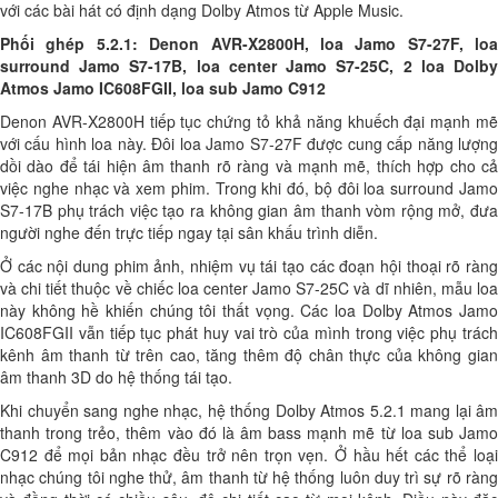
với các bài hát có định dạng Dolby Atmos từ Apple Music.
Phối ghép 5.2.1: Denon AVR-X2800H, loa Jamo S7-27F, loa
surround Jamo S7-17B, loa center Jamo S7-25C, 2 loa Dolby
Atmos Jamo IC608FGII, loa sub Jamo C912
Denon AVR-X2800H tiếp tục chứng tỏ khả năng khuếch đại mạnh mẽ
với cấu hình loa này. Đôi loa Jamo S7-27F được cung cấp năng lượng
dồi dào để tái hiện âm thanh rõ ràng và mạnh mẽ, thích hợp cho cả
việc nghe nhạc và xem phim. Trong khi đó, bộ đôi loa surround Jamo
S7-17B phụ trách việc tạo ra không gian âm thanh vòm rộng mở, đưa
người nghe đến trực tiếp ngay tại sân khấu trình diễn.
Ở các nội dung phim ảnh, nhiệm vụ tái tạo các đoạn hội thoại rõ ràng
và chi tiết thuộc về chiếc loa center Jamo S7-25C và dĩ nhiên, mẫu loa
này không hề khiến chúng tôi thất vọng. Các loa Dolby Atmos Jamo
IC608FGII vẫn tiếp tục phát huy vai trò của mình trong việc phụ trách
kênh âm thanh từ trên cao, tăng thêm độ chân thực của không gian
âm thanh 3D do hệ thống tái tạo.
Khi chuyển sang nghe nhạc, hệ thống Dolby Atmos 5.2.1 mang lại âm
thanh trong trẻo, thêm vào đó là âm bass mạnh mẽ từ loa sub Jamo
C912 để mọi bản nhạc đều trở nên trọn vẹn. Ở hầu hết các thể loại
nhạc chúng tôi nghe thử, âm thanh từ hệ thống luôn duy trì sự rõ ràng