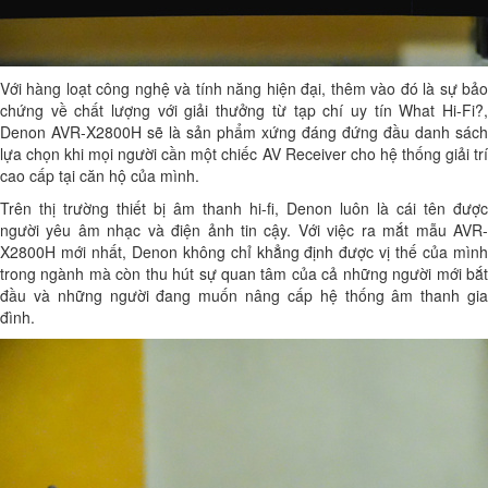
Với hàng loạt công nghệ và tính năng hiện đại, thêm vào đó là sự bảo
chứng về chất lượng với giải thưởng từ tạp chí uy tín What Hi-Fi?,
Denon AVR-X2800H sẽ là sản phẩm xứng đáng đứng đầu danh sách
lựa chọn khi mọi người cần một chiếc AV Receiver cho hệ thống giải trí
cao cấp tại căn hộ của mình.
Trên thị trường thiết bị âm thanh hi-fi, Denon luôn là cái tên được
người yêu âm nhạc và điện ảnh tin cậy. Với việc ra mắt mẫu AVR-
X2800H mới nhất, Denon không chỉ khẳng định được vị thế của mình
trong ngành mà còn thu hút sự quan tâm của cả những người mới bắt
đầu và những người đang muốn nâng cấp hệ thống âm thanh gia
đình.