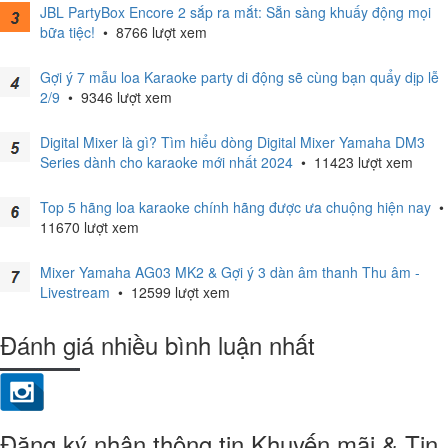
JBL PartyBox Encore 2 sắp ra mắt: Sẵn sàng khuấy động mọi
bữa tiệc!
•
8766 lượt xem
Gợi ý 7 mẫu loa Karaoke party di động sẽ cùng bạn quẩy dịp lễ
2/9
•
9346 lượt xem
Digital Mixer là gì? Tìm hiểu dòng Digital Mixer Yamaha DM3
Series dành cho karaoke mới nhất 2024
•
11423 lượt xem
Top 5 hãng loa karaoke chính hãng được ưa chuộng hiện nay
•
11670 lượt xem
Mixer Yamaha AG03 MK2 & Gợi ý 3 dàn âm thanh Thu âm -
Livestream
•
12599 lượt xem
Đánh giá nhiều bình luận nhất
Đăng ký nhận thông tin Khuyến mãi & Tin