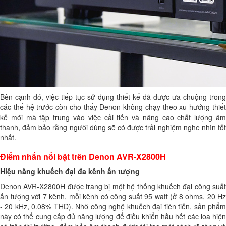
Bên cạnh đó, việc tiếp tục sử dụng thiết kế đã được ưa chuộng trong
các thế hệ trước còn cho thấy Denon không chạy theo xu hướng thiết
kế mới mà tập trung vào việc cải tiến và nâng cao chất lượng âm
thanh, đảm bảo rằng người dùng sẽ có được trải nghiệm nghe nhìn tốt
nhất.
Điểm nhấn nổi bật trên Denon AVR-X2800H
Hiệu năng khuếch đại đa kênh ấn tượng
Denon AVR-X2800H được trang bị một hệ thống khuếch đại công suất
ấn tượng với 7 kênh, mỗi kênh có công suất 95 watt (ở 8 ohms, 20 Hz
- 20 kHz, 0.08% THD). Nhờ công nghệ khuếch đại tiên tiến, sản phẩm
này có thể cung cấp đủ năng lượng để điều khiển hầu hết các loa hiện