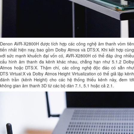
Denon AVR-X2800H được tích hợp các công nghệ âm thanh vòm tiên
tiến nhất hiện nay, bao gồm Dolby Atmos và DTS:X. Khi kết hợp cùng
với sức mạnh khuếch đại vốn có, AVR-X2800H có thể đáp ứng nhiều
cấu hình âm thanh đa kênh khác nhau, chẳng hạn như 5.1.2 Dolby
Atmos hoặc DTS:X. Thậm chí, các công nghệ độc đáo có sẵn như
DTS Virtual:X và Dolby Atmos Height Virtualization có thể giả lập kênh
đánh trần (kênh Height) cho các hệ thống thiếu kênh này, đem tới
không gian âm thanh 3D từ các bộ dàn 7.1, 5.1 hoặc cả 2.1.