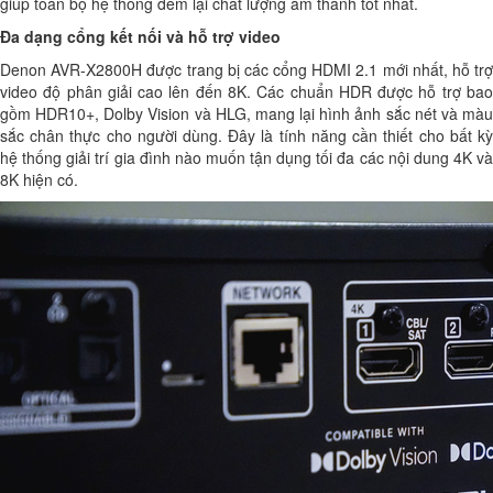
giúp toàn bộ hệ thống đem lại chất lượng âm thanh tốt nhất.
Đa dạng cổng kết nối và hỗ trợ video
Denon AVR-X2800H được trang bị các cổng HDMI 2.1 mới nhất, hỗ trợ
video độ phân giải cao lên đến 8K. Các chuẩn HDR được hỗ trợ bao
gồm HDR10+, Dolby Vision và HLG, mang lại hình ảnh sắc nét và màu
sắc chân thực cho người dùng. Đây là tính năng cần thiết cho bất kỳ
hệ thống giải trí gia đình nào muốn tận dụng tối đa các nội dung 4K và
8K hiện có.