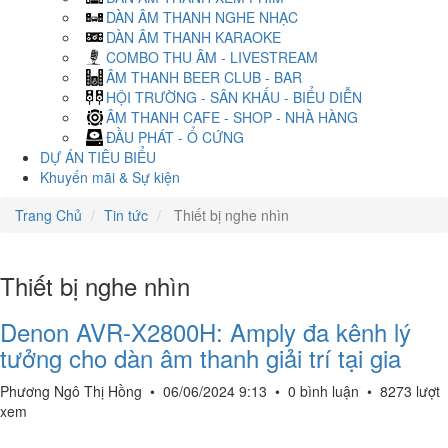
DÀN ÂM THANH NGHE NHẠC
DÀN ÂM THANH KARAOKE
COMBO THU ÂM - LIVESTREAM
ÂM THANH BEER CLUB - BAR
HỘI TRƯỜNG - SÂN KHẤU - BIỂU DIỄN
ÂM THANH CAFE - SHOP - NHÀ HÀNG
ĐẦU PHÁT - Ổ CỨNG
DỰ ÁN TIÊU BIỂU
Khuyến mãi & Sự kiện
Trang Chủ
Tin tức
Thiết bị nghe nhìn
Thiết bị nghe nhìn
Denon AVR-X2800H: Amply đa kênh lý
tưởng cho dàn âm thanh giải trí tại gia
Phương Ngô Thị Hồng
•
06/06/2024 9:13
•
0 bình luận
•
8273 lượt
xem