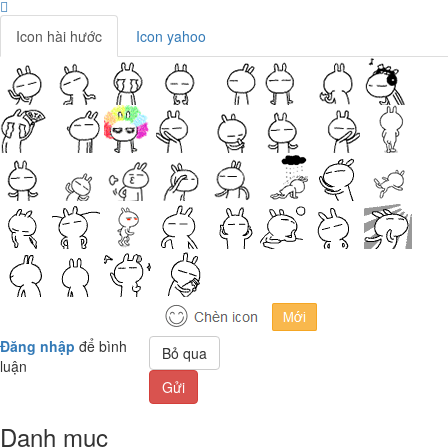
Icon hài hước
Icon yahoo
Đăng nhập
để bình
Bỏ qua
luận
Gửi
Danh mục