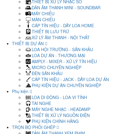
THIẾT BỊ XỬ LÝ NHẠC SỐ
DÀN ÂM THANH MINI - SOUNDBAR
MÁY CHIẾU
MÀN CHIẾU
CÁP TÍN HIỆU - DÂY LOA HOME
THIẾT BỊ LƯU TRỮ
XỬ LÝ ÂM THANH - NỘI THẤT
THIẾT BỊ DỰ ÁN
LOA HỘI TRƯỜNG - SÂN KHẤU
LOA DỰ ÁN - THƯƠNG MẠI
AMPLY - MIXER - XỬ LÝ TÍN HIỆU
MICRO CHUYÊN NGHIỆP
ĐÈN SÂN KHẤU
CÁP TÍN HIỆU - JACK - DÂY LOA DỰ ÁN
PHỤ KIỆN DỰ ÁN CHUYÊN NGHIỆP
Phụ kiện
LOA DI ĐỘNG - LOA VI TÍNH
TAI NGHE
MÁY NGHE NHẠC - HEADAMP
THIẾT BỊ XỬ LÝ NGUỒN ĐIỆN
PHỤ KIỆN CHÍNH HÃNG
TRỌN BỘ PHỐI GHÉP
DÀN ÂM THANH XEM PHIM