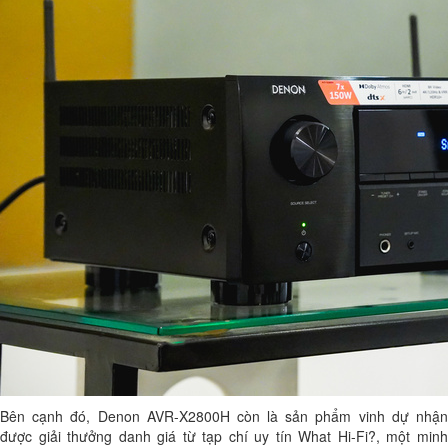
Bên cạnh đó, Denon AVR-X2800H còn là sản phẩm vinh dự nhận
được giải thưởng danh giá từ tạp chí uy tín What Hi-Fi?, một minh