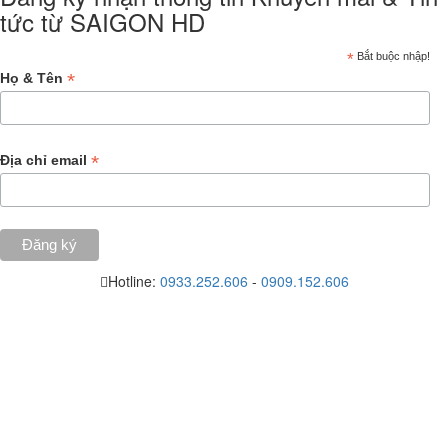
tức từ SAIGON HD
*
Bắt buộc nhập!
*
Họ & Tên
*
Địa chỉ email
Hotline:
0933.252.606
-
0909.152.606