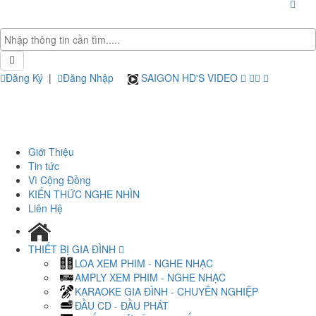
Đăng Ký
|
Đăng Nhập
SAIGON HD'S VIDEO
Giới Thiệu
Tin tức
Vì Cộng Đồng
KIẾN THỨC NGHE NHÌN
Liên Hệ
THIẾT BỊ GIA ĐÌNH
LOA XEM PHIM - NGHE NHẠC
AMPLY XEM PHIM - NGHE NHẠC
KARAOKE GIA ĐÌNH - CHUYÊN NGHIỆP
ĐẦU CD - ĐẦU PHÁT