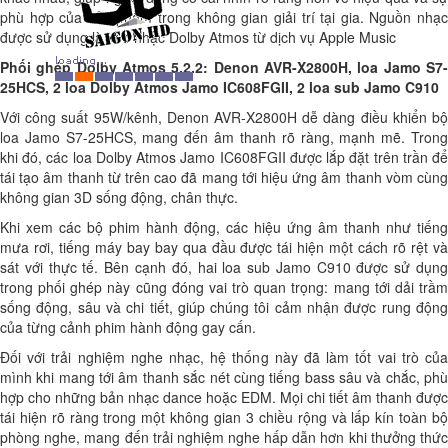
phù hợp của sản phẩm trong không gian giải trí tại gia. Nguồn nhạc
được sử dụng là kho nhạc Dolby Atmos từ dịch vụ Apple Music
Phối ghép Dolby Atmos 5.2.2: Denon AVR-X2800H, loa Jamo S7-
25HCS, 2 loa Dolby Atmos Jamo IC608FGII, 2 loa sub Jamo C910
Với công suất 95W/kênh, Denon AVR-X2800H dễ dàng điều khiển bộ
loa Jamo S7-25HCS, mang đến âm thanh rõ ràng, mạnh mẽ. Trong
khi đó, các loa Dolby Atmos Jamo IC608FGII được lắp đặt trên trần để
tái tạo âm thanh từ trên cao đã mang tới hiệu ứng âm thanh vòm cùng
không gian 3D sống động, chân thực.
Khi xem các bộ phim hành động, các hiệu ứng âm thanh như tiếng
mưa rơi, tiếng máy bay bay qua đầu được tái hiện một cách rõ rệt và
sát với thực tế. Bên cạnh đó, hai loa sub Jamo C910 được sử dụng
trong phối ghép này cũng đóng vai trò quan trọng: mang tới dải trầm
sống động, sâu và chi tiết, giúp chúng tôi cảm nhận được rung động
của từng cảnh phim hành động gay cấn.
Đối với trải nghiệm nghe nhạc, hệ thống này đã làm tốt vai trò của
mình khi mang tới âm thanh sắc nét cùng tiếng bass sâu và chắc, phù
hợp cho những bản nhạc dance hoặc EDM. Mọi chi tiết âm thanh được
tái hiện rõ ràng trong một không gian 3 chiều rộng và lấp kín toàn bộ
phòng nghe, mang đến trải nghiệm nghe hấp dẫn hơn khi thưởng thức