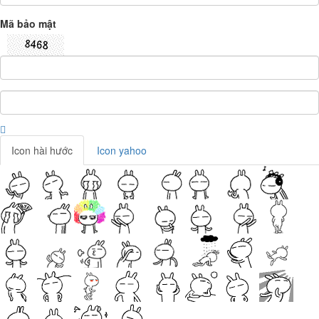
Mã bảo mật
Icon hài hước
Icon yahoo