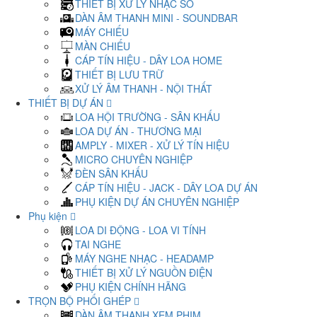
THIẾT BỊ XỬ LÝ NHẠC SỐ
DÀN ÂM THANH MINI - SOUNDBAR
MÁY CHIẾU
MÀN CHIẾU
CÁP TÍN HIỆU - DÂY LOA HOME
THIẾT BỊ LƯU TRỮ
XỬ LÝ ÂM THANH - NỘI THẤT
THIẾT BỊ DỰ ÁN
LOA HỘI TRƯỜNG - SÂN KHẤU
LOA DỰ ÁN - THƯƠNG MẠI
AMPLY - MIXER - XỬ LÝ TÍN HIỆU
MICRO CHUYÊN NGHIỆP
ĐÈN SÂN KHẤU
CÁP TÍN HIỆU - JACK - DÂY LOA DỰ ÁN
PHỤ KIỆN DỰ ÁN CHUYÊN NGHIỆP
Phụ kiện
LOA DI ĐỘNG - LOA VI TÍNH
TAI NGHE
MÁY NGHE NHẠC - HEADAMP
THIẾT BỊ XỬ LÝ NGUỒN ĐIỆN
PHỤ KIỆN CHÍNH HÃNG
TRỌN BỘ PHỐI GHÉP
DÀN ÂM THANH XEM PHIM