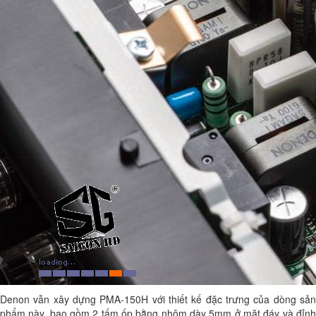
Denon vẫn xây dựng PMA-150H với thiết kế đặc trưng của dòng sản
phẩm này, bao gồm 2 tấm ốp bằng nhôm dày 5mm ở mặt đáy và đỉnh