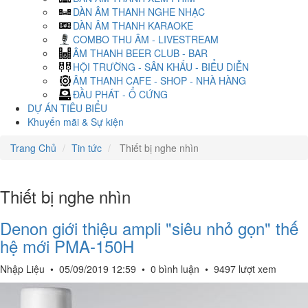
DÀN ÂM THANH NGHE NHẠC
DÀN ÂM THANH KARAOKE
COMBO THU ÂM - LIVESTREAM
ÂM THANH BEER CLUB - BAR
HỘI TRƯỜNG - SÂN KHẤU - BIỂU DIỄN
ÂM THANH CAFE - SHOP - NHÀ HÀNG
ĐẦU PHÁT - Ổ CỨNG
DỰ ÁN TIÊU BIỂU
Khuyến mãi & Sự kiện
Trang Chủ
Tin tức
Thiết bị nghe nhìn
Thiết bị nghe nhìn
Denon giới thiệu ampli "siêu nhỏ gọn" thế
hệ mới PMA-150H
Nhập Liệu
•
05/09/2019 12:59
•
0 bình luận
•
9497 lượt xem