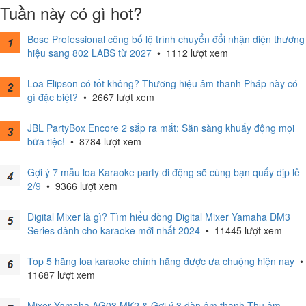
Tuần này có gì hot?
Bose Professional công bố lộ trình chuyển đổi nhận diện thương
hiệu sang 802 LABS từ 2027
•
1112 lượt xem
Loa Elipson có tốt không? Thương hiệu âm thanh Pháp này có
gì đặc biệt?
•
2667 lượt xem
JBL PartyBox Encore 2 sắp ra mắt: Sẵn sàng khuấy động mọi
bữa tiệc!
•
8784 lượt xem
Gợi ý 7 mẫu loa Karaoke party di động sẽ cùng bạn quẩy dịp lễ
2/9
•
9366 lượt xem
Digital Mixer là gì? Tìm hiểu dòng Digital Mixer Yamaha DM3
Series dành cho karaoke mới nhất 2024
•
11445 lượt xem
Top 5 hãng loa karaoke chính hãng được ưa chuộng hiện nay
•
11687 lượt xem
Mixer Yamaha AG03 MK2 & Gợi ý 3 dàn âm thanh Thu âm -