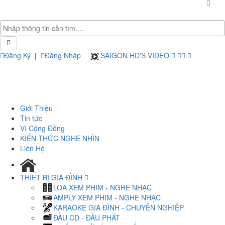
Đăng Ký
|
Đăng Nhập
SAIGON HD'S VIDEO
Giới Thiệu
Tin tức
Vì Cộng Đồng
KIẾN THỨC NGHE NHÌN
Liên Hệ
THIẾT BỊ GIA ĐÌNH
LOA XEM PHIM - NGHE NHẠC
AMPLY XEM PHIM - NGHE NHẠC
KARAOKE GIA ĐÌNH - CHUYÊN NGHIỆP
ĐẦU CD - ĐẦU PHÁT