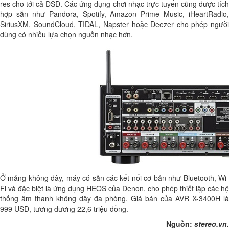
res cho tới cả DSD. Các ứng dụng chơi nhạc trực tuyến cũng được tích
hợp sẵn như Pandora, Spotify, Amazon Prime Music, iHeartRadio,
SiriusXM, SoundCloud, TIDAL, Napster hoặc Deezer cho phép người
dùng có nhiều lựa chọn nguồn nhạc hơn.
Ở mảng không dây, máy có sẵn các kết nối cơ bản như Bluetooth, Wi-
Fi và đặc biệt là ứng dụng HEOS của Denon, cho phép thiết lập các hệ
thống âm thanh không dây đa phòng. Giá bán của AVR X-3400H là
999 USD, tương đương 22,6 triệu đồng.
Nguồn:
stereo.vn.