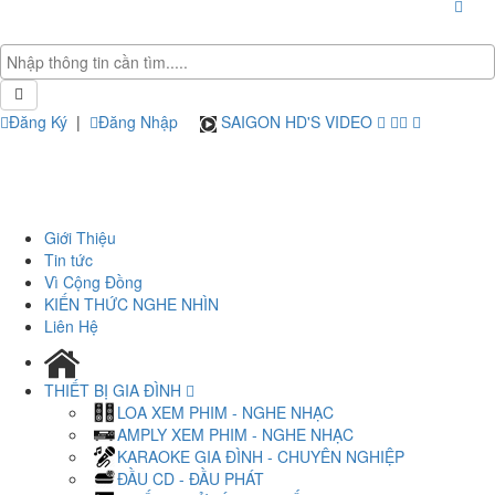
Đăng Ký
|
Đăng Nhập
SAIGON HD'S VIDEO
Giới Thiệu
Tin tức
Vì Cộng Đồng
KIẾN THỨC NGHE NHÌN
Liên Hệ
THIẾT BỊ GIA ĐÌNH
LOA XEM PHIM - NGHE NHẠC
AMPLY XEM PHIM - NGHE NHẠC
KARAOKE GIA ĐÌNH - CHUYÊN NGHIỆP
ĐẦU CD - ĐẦU PHÁT