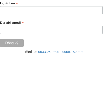
*
Họ & Tên
*
Địa chỉ email
Hotline:
0933.252.606
-
0909.152.606