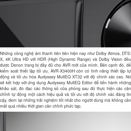
Những công nghệ âm thanh tiên tiến hiện nay như Dolby Atmos, DTS:
X, 4K Ultra HD với HDR (High Dynamic Range) và Dolby Vision đều
được Denon trang bị đầy đủ cho AVR mới của mình. Bên cạnh đó, để
kiểm soát thiết lập tối ưu, AVR-X3400H còn có tính năng thiết lập tự
động và tối ưu hóa Audyssey MultEQ XT32 với độ chính xác cao. Nó
sẽ kết hợp với ứng dụng Audyssey MultEQ Editor để tiến hành những
khảo sát, đo đạc các thông số của phòng sau đó thực hiện các cân
chỉnh tự động một cách hiệu quả và tối ưu với độ chính xác đáng tin
cậy, đem lại những trải nghiệm tốt nhất cho người dùng mà không cần
mất quá nhiều thời gian cân chỉnh phức tạp.