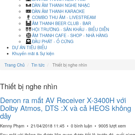
DÀN ÂM THANH NGHE NHẠC
DÀN ÂM THANH KARAOKE
COMBO THU ÂM - LIVESTREAM
ÂM THANH BEER CLUB - BAR
HỘI TRƯỜNG - SÂN KHẤU - BIỂU DIỄN
ÂM THANH CAFE - SHOP - NHÀ HÀNG
ĐẦU PHÁT - Ổ CỨNG
DỰ ÁN TIÊU BIỂU
Khuyến mãi & Sự kiện
Trang Chủ
Tin tức
Thiết bị nghe nhìn
Thiết bị nghe nhìn
Denon ra mắt AV Receiver X-3400H với
Dolby Atmos, DTS :X và cả HEOS không
dây
Kenny Phạm
•
21/04/2018 11:45
•
0 bình luận
•
9005 lượt xem
Sau một vài thông tin được liên quan được tiết lộ trước đó, cuối cùng