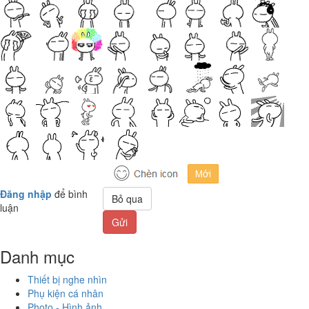
Đăng nhập
để bình
Bỏ qua
luận
Gửi
Danh mục
Thiết bị nghe nhìn
Phụ kiện cá nhân
Photo - Hình ảnh