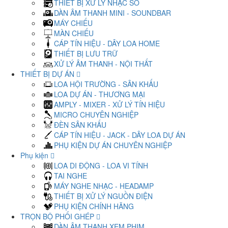
THIẾT BỊ XỬ LÝ NHẠC SỐ
DÀN ÂM THANH MINI - SOUNDBAR
MÁY CHIẾU
MÀN CHIẾU
CÁP TÍN HIỆU - DÂY LOA HOME
THIẾT BỊ LƯU TRỮ
XỬ LÝ ÂM THANH - NỘI THẤT
THIẾT BỊ DỰ ÁN
LOA HỘI TRƯỜNG - SÂN KHẤU
LOA DỰ ÁN - THƯƠNG MẠI
AMPLY - MIXER - XỬ LÝ TÍN HIỆU
MICRO CHUYÊN NGHIỆP
ĐÈN SÂN KHẤU
CÁP TÍN HIỆU - JACK - DÂY LOA DỰ ÁN
PHỤ KIỆN DỰ ÁN CHUYÊN NGHIỆP
Phụ kiện
LOA DI ĐỘNG - LOA VI TÍNH
TAI NGHE
MÁY NGHE NHẠC - HEADAMP
THIẾT BỊ XỬ LÝ NGUỒN ĐIỆN
PHỤ KIỆN CHÍNH HÃNG
TRỌN BỘ PHỐI GHÉP
DÀN ÂM THANH XEM PHIM