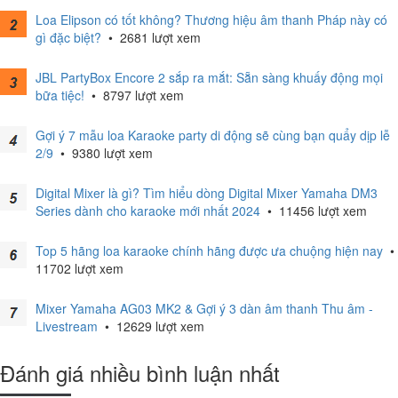
Loa Elipson có tốt không? Thương hiệu âm thanh Pháp này có
gì đặc biệt?
•
2681 lượt xem
JBL PartyBox Encore 2 sắp ra mắt: Sẵn sàng khuấy động mọi
bữa tiệc!
•
8797 lượt xem
Gợi ý 7 mẫu loa Karaoke party di động sẽ cùng bạn quẩy dịp lễ
2/9
•
9380 lượt xem
Digital Mixer là gì? Tìm hiểu dòng Digital Mixer Yamaha DM3
Series dành cho karaoke mới nhất 2024
•
11456 lượt xem
Top 5 hãng loa karaoke chính hãng được ưa chuộng hiện nay
•
11702 lượt xem
Mixer Yamaha AG03 MK2 & Gợi ý 3 dàn âm thanh Thu âm -
Livestream
•
12629 lượt xem
Đánh giá nhiều bình luận nhất