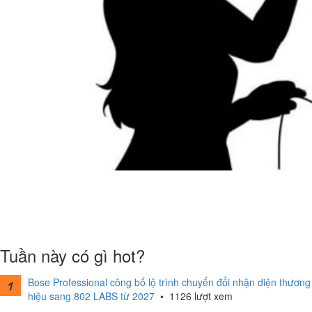
Tuần này có gì hot?
Bose Professional công bố lộ trình chuyển đổi nhận diện thương
hiệu sang 802 LABS từ 2027
•
1126 lượt xem