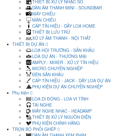
THIẾT BỊ XỬ LÝ NHẠC SỐ
DÀN ÂM THANH MINI - SOUNDBAR
MÁY CHIẾU
MÀN CHIẾU
CÁP TÍN HIỆU - DÂY LOA HOME
THIẾT BỊ LƯU TRỮ
XỬ LÝ ÂM THANH - NỘI THẤT
THIẾT BỊ DỰ ÁN
LOA HỘI TRƯỜNG - SÂN KHẤU
LOA DỰ ÁN - THƯƠNG MẠI
AMPLY - MIXER - XỬ LÝ TÍN HIỆU
MICRO CHUYÊN NGHIỆP
ĐÈN SÂN KHẤU
CÁP TÍN HIỆU - JACK - DÂY LOA DỰ ÁN
PHỤ KIỆN DỰ ÁN CHUYÊN NGHIỆP
Phụ kiện
LOA DI ĐỘNG - LOA VI TÍNH
TAI NGHE
MÁY NGHE NHẠC - HEADAMP
THIẾT BỊ XỬ LÝ NGUỒN ĐIỆN
PHỤ KIỆN CHÍNH HÃNG
TRỌN BỘ PHỐI GHÉP
DÀN ÂM THANH XEM PHIM