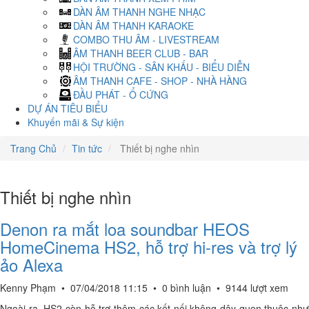
DÀN ÂM THANH NGHE NHẠC
DÀN ÂM THANH KARAOKE
COMBO THU ÂM - LIVESTREAM
ÂM THANH BEER CLUB - BAR
HỘI TRƯỜNG - SÂN KHẤU - BIỂU DIỄN
ÂM THANH CAFE - SHOP - NHÀ HÀNG
ĐẦU PHÁT - Ổ CỨNG
DỰ ÁN TIÊU BIỂU
Khuyến mãi & Sự kiện
Trang Chủ
Tin tức
Thiết bị nghe nhìn
Thiết bị nghe nhìn
Denon ra mắt loa soundbar HEOS
HomeCinema HS2, hỗ trợ hi-res và trợ lý
ảo Alexa
Kenny Phạm
•
07/04/2018 11:15
•
0 bình luận
•
9144 lượt xem
Ngoài ra, HS2 còn hỗ trợ thêm các kết nối không dây quen thuộc như