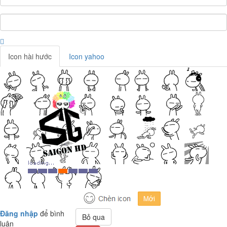
Icon hài hước
Icon yahoo
Đăng nhập
để bình
Bỏ qua
luận