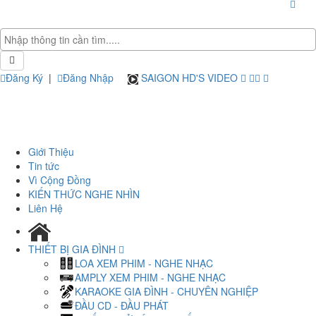
Đăng Ký
|
Đăng Nhập
SAIGON HD'S VIDEO
Giới Thiệu
Tin tức
Vì Cộng Đồng
KIẾN THỨC NGHE NHÌN
Liên Hệ
THIẾT BỊ GIA ĐÌNH
LOA XEM PHIM - NGHE NHẠC
AMPLY XEM PHIM - NGHE NHẠC
KARAOKE GIA ĐÌNH - CHUYÊN NGHIỆP
ĐẦU CD - ĐẦU PHÁT