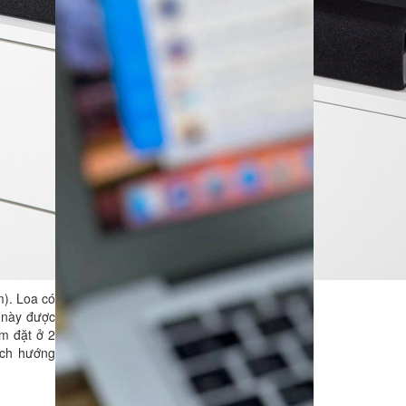
). Loa có
 này được
m đặt ở 2
ếch hướng