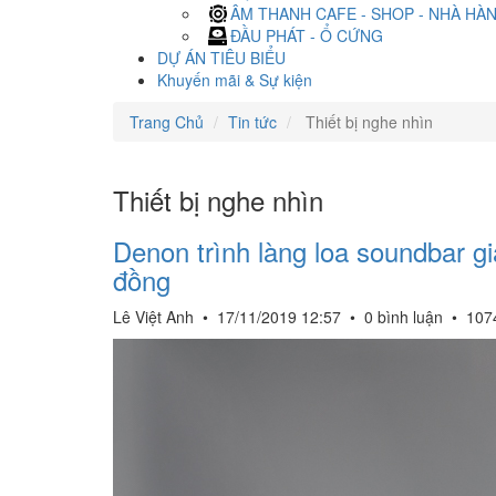
ÂM THANH CAFE - SHOP - NHÀ HÀ
ĐẦU PHÁT - Ổ CỨNG
DỰ ÁN TIÊU BIỂU
Khuyến mãi & Sự kiện
Trang Chủ
Tin tức
Thiết bị nghe nhìn
Thiết bị nghe nhìn
Denon trình làng loa soundbar gi
đồng
Lê Việt Anh
•
17/11/2019 12:57
•
0 bình luận
•
107