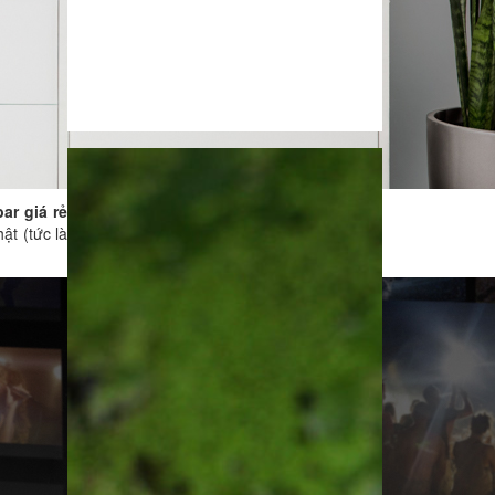
ar giá rẻ
ật (tức là