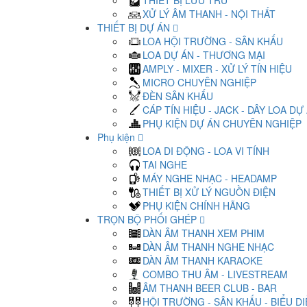
THIẾT BỊ LƯU TRỮ
XỬ LÝ ÂM THANH - NỘI THẤT
THIẾT BỊ DỰ ÁN
LOA HỘI TRƯỜNG - SÂN KHẤU
LOA DỰ ÁN - THƯƠNG MẠI
AMPLY - MIXER - XỬ LÝ TÍN HIỆU
MICRO CHUYÊN NGHIỆP
ĐÈN SÂN KHẤU
CÁP TÍN HIỆU - JACK - DÂY LOA DỰ
PHỤ KIỆN DỰ ÁN CHUYÊN NGHIỆP
Phụ kiện
LOA DI ĐỘNG - LOA VI TÍNH
TAI NGHE
MÁY NGHE NHẠC - HEADAMP
THIẾT BỊ XỬ LÝ NGUỒN ĐIỆN
PHỤ KIỆN CHÍNH HÃNG
TRỌN BỘ PHỐI GHÉP
DÀN ÂM THANH XEM PHIM
DÀN ÂM THANH NGHE NHẠC
DÀN ÂM THANH KARAOKE
COMBO THU ÂM - LIVESTREAM
ÂM THANH BEER CLUB - BAR
HỘI TRƯỜNG - SÂN KHẤU - BIỂU D