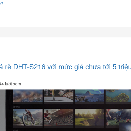
NG
á rẻ DHT-S216 với mức giá chưa tới 5 triệ
44 lượt xem