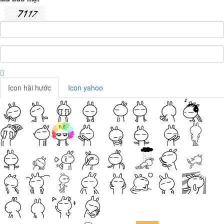
Icon hài hước
Icon yahoo