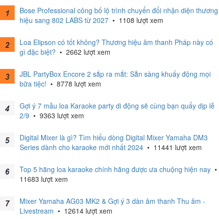
Bose Professional công bố lộ trình chuyển đổi nhận diện thương
hiệu sang 802 LABS từ 2027
•
1108 lượt xem
Loa Elipson có tốt không? Thương hiệu âm thanh Pháp này có
gì đặc biệt?
•
2662 lượt xem
JBL PartyBox Encore 2 sắp ra mắt: Sẵn sàng khuấy động mọi
bữa tiệc!
•
8778 lượt xem
Gợi ý 7 mẫu loa Karaoke party di động sẽ cùng bạn quẩy dịp lễ
2/9
•
9363 lượt xem
Digital Mixer là gì? Tìm hiểu dòng Digital Mixer Yamaha DM3
Series dành cho karaoke mới nhất 2024
•
11441 lượt xem
Top 5 hãng loa karaoke chính hãng được ưa chuộng hiện nay
•
11683 lượt xem
Mixer Yamaha AG03 MK2 & Gợi ý 3 dàn âm thanh Thu âm -
Livestream
•
12614 lượt xem