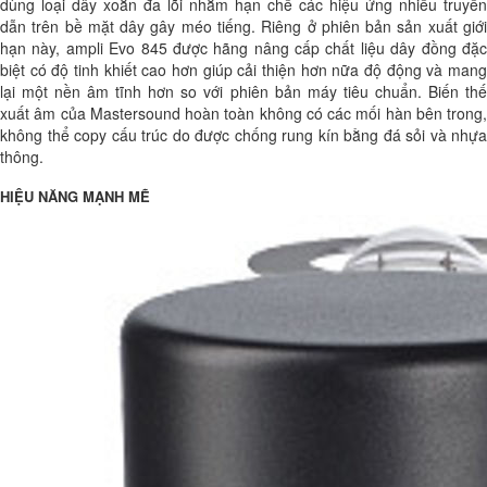
dùng loại dây xoắn đa lõi nhằm hạn chế các hiệu ứng nhiễu truyền
dẫn trên bề mặt dây gây méo tiếng. Riêng ở phiên bản sản xuất giới
hạn này, ampli Evo 845 được hãng nâng cấp chất liệu dây đồng đặc
biệt có độ tinh khiết cao hơn giúp cải thiện hơn nữa độ động và mang
lại một nền âm tĩnh hơn so với phiên bản máy tiêu chuẩn. Biến thế
xuất âm của Mastersound hoàn toàn không có các mối hàn bên trong,
không thể copy cấu trúc do được chống rung kín bằng đá sỏi và nhựa
thông.
HIỆU NĂNG MẠNH MẼ