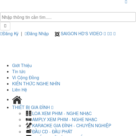
Đăng Ký
|
Đăng Nhập
SAIGON HD'S VIDEO
Giới Thiệu
Tin tức
Vì Cộng Đồng
KIẾN THỨC NGHE NHÌN
Liên Hệ
THIẾT BỊ GIA ĐÌNH
LOA XEM PHIM - NGHE NHẠC
AMPLY XEM PHIM - NGHE NHẠC
KARAOKE GIA ĐÌNH - CHUYÊN NGHIỆP
ĐẦU CD - ĐẦU PHÁT