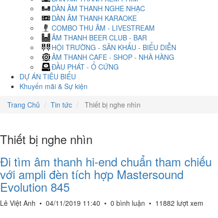
DÀN ÂM THANH NGHE NHẠC
DÀN ÂM THANH KARAOKE
COMBO THU ÂM - LIVESTREAM
ÂM THANH BEER CLUB - BAR
HỘI TRƯỜNG - SÂN KHẤU - BIỂU DIỄN
ÂM THANH CAFE - SHOP - NHÀ HÀNG
ĐẦU PHÁT - Ổ CỨNG
DỰ ÁN TIÊU BIỂU
Khuyến mãi & Sự kiện
Trang Chủ
Tin tức
Thiết bị nghe nhìn
Thiết bị nghe nhìn
Đi tìm âm thanh hi-end chuẩn tham chiếu
với ampli đèn tích hợp Mastersound
Evolution 845
Lê Việt Anh
•
04/11/2019 11:40
•
0 bình luận
•
11882 lượt xem