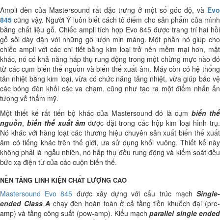
Ampli đèn của Mastersound rất đặc trưng ở một số góc độ, và
Evo
845
cũng vậy. Người Ý luôn biết cách tô điểm cho sản phẩm của mình
bằng chất liệu gỗ. Chiếc ampli tích hợp Evo 845 được trang trí hai hồi
gỗ sồi dày dặn với những gờ lượn mịn màng. Một phần nó giúp cho
chiếc ampli với các chi tiết bằng kim loại trở nên mềm mại hơn, mặt
khác, nó có khả năng hấp thụ rung động trong một chừng mực nào đó
từ các cụm biến thế nguồn và biến thế xuất âm. Máy còn có hệ thống
tản nhiệt bằng kim loại, vừa có chức năng tảng nhiệt, vừa giúp bảo vệ
các bóng đèn khỏi các va chạm, cũng như tạo ra một điểm nhấn ấn
tượng về thẩm mỹ.
Một thiết kế rất tiến bộ khác của Mastersound đó là cụm
biến th
nguồn
,
biến thế xuất âm
được đặt trong các hộp kim loại hình trụ
Nó khác với hàng loạt các thương hiệu chuyên sản xuất biến thế xuất
âm có tiếng khác trên thế giới, ưa sử dụng khối vuông. Thiết kế này
không phải là ngẫu nhiên, nó hấp thụ đều rung động và kiểm soát đều
bức xạ điện từ của các cuộn biến thế.
NỀN TẢNG LINH KIỆN CHẤT LƯỢNG CAO
Mastersound Evo 845
được xây dựng với cấu trúc mạch
Single
ended Class A
chạy đèn hoàn toàn ở cả tầng tiền khuếch đại (pre
amp) và tầng công suất (pow-amp). Kiểu mạch
parallel single ende