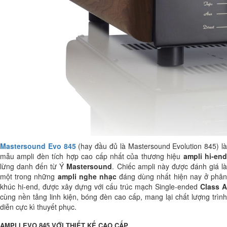
Mastersound Evo 845
(hay đầu đủ là Mastersound Evolution 845) l
mẫu ampli đèn tích hợp cao cấp nhất của thương hiệu
ampli hi-en
lừng danh đến từ Ý
Mastersound
. Chiếc ampli này được đánh giá l
một trong những
ampli nghe nhạc
đáng dùng nhất hiện nay ở phâ
khúc hi-end, được xây dựng với cấu trúc mạch Single-ended
Class A
cùng nền tảng linh kiện, bóng đèn cao cấp, mang lại chất lượng trình
diễn cực kì thuyết phục.
AMPLI EVO 845 VỚI THIẾT KẾ CAO CẤP