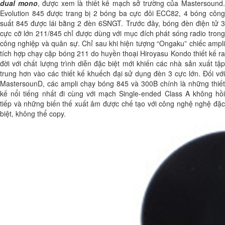
dual mono
, được xem là thiết kế mạch sở trường của Mastersound
Evolution 845 được trang bị 2 bóng ba cực đôi ECC82, 4 bóng công
suất 845 được lái bằng 2 đèn 6SNGT. Trước đây, bóng đèn điện tử 3
cực cỡ lớn 211/845 chỉ được dùng với mục đích phát sóng radio trong
công nghiệp và quân sự. Chỉ sau khi hiện tượng “Ongaku” chiếc ampli
tích hợp chạy cặp bóng 211 do huyền thoại Hiroyasu Kondo thiết kế ra
đời với chất lượng trình diễn đặc biệt mới khiến các nhà sản xuất tập
trung hơn vào các thiết kế khuếch đại sử dụng đèn 3 cực lớn. Đối với
MastersounD, các ampli chạy bóng 845 và 300B chính là những thiết
kế nổi tiếng nhất đi cùng với mạch Single-ended Class A không hồi
tiếp và những biến thế xuất âm được chế tạo với công nghệ nghệ đặc
biệt, không thể copy.