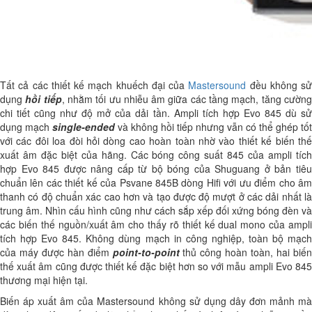
Tất cả các thiết kế mạch khuếch đại của
Mastersound
đều không sử
dụng
hồi tiếp
, nhằm tối ưu nhiễu âm giữa các tầng mạch, tăng cườn
chi tiết cũng như độ mở của dải tần. Ampli tích hợp Evo 845 dù sử
dụng mạch
single-ended
và không hồi tiếp nhưng vẫn có thể ghép tốt
với các đôi loa đòi hỏi dòng cao hoàn toàn nhờ vào thiết kế biến thế
xuất âm đặc biệt của hãng. Các bóng công suất 845 của ampli tích
hợp Evo 845 được nâng cấp từ bộ bóng của Shuguang ở bản tiêu
chuẩn lên các thiết kế của Psvane 845B dòng Hifi với ưu điểm cho âm
thanh có độ chuẩn xác cao hơn và tạo được độ mượt ở các dải nhất là
trung âm. Nhìn cấu hình cũng như cách sắp xếp đối xứng bóng đèn và
các biến thế nguồn/xuất âm cho thấy rõ thiết kế dual mono của ampli
tích hợp Evo 845. Không dùng mạch in công nghiệp, toàn bộ mạch
của máy được hàn điểm
point-to-point
thủ công hoàn toàn, hai biế
thế xuất âm cũng được thiết kế đặc biệt hơn so với mẫu ampli Evo 845
thương mại hiện tại.
Biến áp xuất âm của Mastersound không sử dụng dây đơn mảnh mà