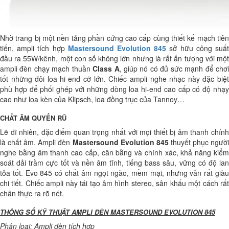
Nhờ trang bị một nền tảng phần cứng cao cấp cùng thiết kế mạch tiên
tiến, ampli tích hợp
Mastersound Evolution 845
sở hữu công suấ
đầu ra 55W/kênh, một con số không lớn nhưng là rất ấn tượng với một
ampli đèn chạy mạch thuần
Class A
, giúp nó có đủ sức mạnh để chơ
tốt những đôi loa hi-end cỡ lớn. Chiếc ampli nghe nhạc này đặc biệt
phù hợp để phối ghép với những dòng loa hi-end cao cấp có độ nhạy
cao như loa kèn của Klipsch, loa đồng trục của Tannoy…
CHẤT ÂM QUYẾN RŨ
Lẽ dĩ nhiên, đặc điểm quan trọng nhất với mọi thiết bị âm thanh chính
là chất âm. Ampli đèn
Mastersound Evolution 845
thuyết phục ngườ
nghe bằng âm thanh cao cấp, cân bằng và chính xác, khả năng kiểm
soát dải trầm cực tốt và nền âm tĩnh, tiếng bass sâu, vững có độ lan
tỏa tốt. Evo 845 có chất âm ngọt ngào, mềm mại, nhưng vẫn rất giàu
chi tiết. Chiếc ampli này tái tạo âm hình stereo, sân khấu một cách rất
chân thực ra rõ nét.
THÔNG SỐ KỸ THUẬT AMPLI ĐÈN MASTERSOUND EVOLUTION 845
Phân loại: Ampli đèn tích hợp