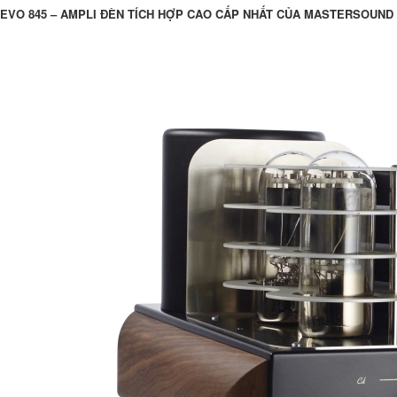
EVO 845 – AMPLI ĐÈN TÍCH HỢP CAO CẤP NHẤT CỦA MASTERSOUND