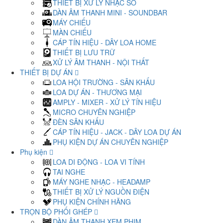
THIẾT BỊ XỬ LÝ NHẠC SỐ
DÀN ÂM THANH MINI - SOUNDBAR
MÁY CHIẾU
MÀN CHIẾU
CÁP TÍN HIỆU - DÂY LOA HOME
THIẾT BỊ LƯU TRỮ
XỬ LÝ ÂM THANH - NỘI THẤT
THIẾT BỊ DỰ ÁN
LOA HỘI TRƯỜNG - SÂN KHẤU
LOA DỰ ÁN - THƯƠNG MẠI
AMPLY - MIXER - XỬ LÝ TÍN HIỆU
MICRO CHUYÊN NGHIỆP
ĐÈN SÂN KHẤU
CÁP TÍN HIỆU - JACK - DÂY LOA DỰ ÁN
PHỤ KIỆN DỰ ÁN CHUYÊN NGHIỆP
Phụ kiện
LOA DI ĐỘNG - LOA VI TÍNH
TAI NGHE
MÁY NGHE NHẠC - HEADAMP
THIẾT BỊ XỬ LÝ NGUỒN ĐIỆN
PHỤ KIỆN CHÍNH HÃNG
TRỌN BỘ PHỐI GHÉP
DÀN ÂM THANH XEM PHIM