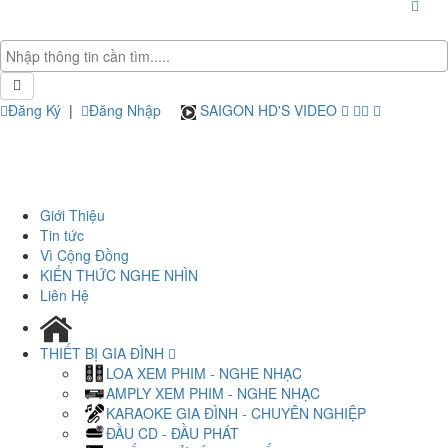
Đăng Ký
|
Đăng Nhập
SAIGON HD'S VIDEO
Giới Thiệu
Tin tức
Vì Cộng Đồng
KIẾN THỨC NGHE NHÌN
Liên Hệ
THIẾT BỊ GIA ĐÌNH
LOA XEM PHIM - NGHE NHẠC
AMPLY XEM PHIM - NGHE NHẠC
KARAOKE GIA ĐÌNH - CHUYÊN NGHIỆP
ĐẦU CD - ĐẦU PHÁT