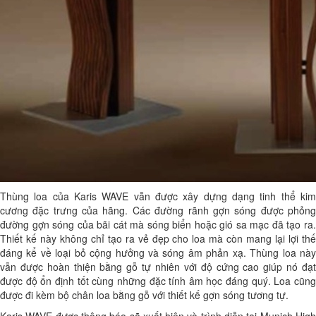
Thùng loa của Karis WAVE vẫn được xây dựng dạng tinh thể kim
cương đặc trưng của hãng. Các đường rãnh gợn sóng được phỏng
đường gợn sóng của bãi cát mà sóng biển hoặc gió sa mạc đã tạo ra.
Thiết kế này không chỉ tạo ra vẻ đẹp cho loa mà còn mang lại lợi thế
đáng kể về loại bỏ cộng hưởng và sóng âm phản xạ. Thùng loa này
vẫn được hoàn thiện bằng gỗ tự nhiên với độ cứng cao giúp nó đạt
được độ ổn định tốt cùng những đặc tính âm học đáng quý. Loa cũng
được đi kèm bộ chân loa bằng gỗ với thiết kế gợn sóng tương tự.