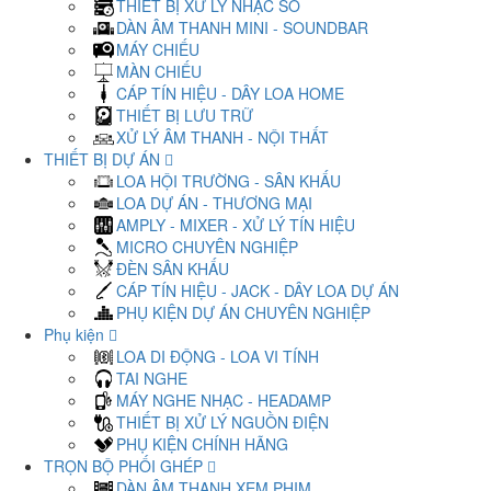
THIẾT BỊ XỬ LÝ NHẠC SỐ
DÀN ÂM THANH MINI - SOUNDBAR
MÁY CHIẾU
MÀN CHIẾU
CÁP TÍN HIỆU - DÂY LOA HOME
THIẾT BỊ LƯU TRỮ
XỬ LÝ ÂM THANH - NỘI THẤT
THIẾT BỊ DỰ ÁN
LOA HỘI TRƯỜNG - SÂN KHẤU
LOA DỰ ÁN - THƯƠNG MẠI
AMPLY - MIXER - XỬ LÝ TÍN HIỆU
MICRO CHUYÊN NGHIỆP
ĐÈN SÂN KHẤU
CÁP TÍN HIỆU - JACK - DÂY LOA DỰ ÁN
PHỤ KIỆN DỰ ÁN CHUYÊN NGHIỆP
Phụ kiện
LOA DI ĐỘNG - LOA VI TÍNH
TAI NGHE
MÁY NGHE NHẠC - HEADAMP
THIẾT BỊ XỬ LÝ NGUỒN ĐIỆN
PHỤ KIỆN CHÍNH HÃNG
TRỌN BỘ PHỐI GHÉP
DÀN ÂM THANH XEM PHIM