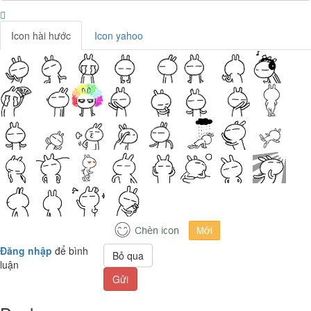
Icon hài hước
Icon yahoo
Đăng nhập
để bình
Bỏ qua
luận
Gửi