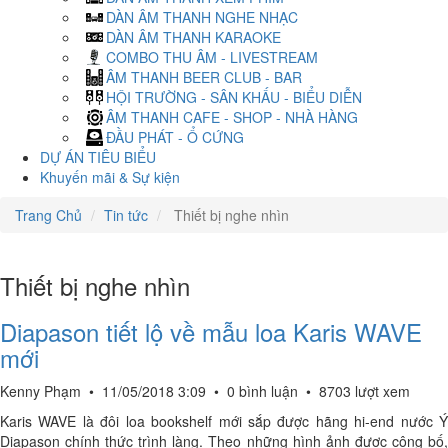
DÀN ÂM THANH NGHE NHẠC
DÀN ÂM THANH KARAOKE
COMBO THU ÂM - LIVESTREAM
ÂM THANH BEER CLUB - BAR
HỘI TRƯỜNG - SÂN KHẤU - BIỂU DIỄN
ÂM THANH CAFE - SHOP - NHÀ HÀNG
ĐẦU PHÁT - Ổ CỨNG
DỰ ÁN TIÊU BIỂU
Khuyến mãi & Sự kiện
Trang Chủ
Tin tức
Thiết bị nghe nhìn
Thiết bị nghe nhìn
Diapason tiết lộ về mẫu loa Karis WAVE
mới
Kenny Phạm
•
11/05/2018 3:09
•
0 bình luận
•
8703 lượt xem
Karis WAVE là đôi loa bookshelf mới sắp được hãng hi-end nước Ý
Diapason chính thức trình làng. Theo những hình ảnh được công bố,