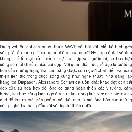
Đúng với tên gọi của mình, Karis WAVE nổi bật với thiết kế hình gợn
sóng rất ấn tượng. Theo quan điểm, của người Hy Lạp cổ đại vẻ đẹp
không thể tồn tại nếu thiếu đi sự hòa hợp và ngược lại, sự hòa hợp
cũng sẽ mất đi nếu thiếu cái đẹp. Với quan điểm đó, vẻ đẹp là sự tổng
hòa của những trạng thái cân bằng được con người phát triển và hoàn
thiện liên tục trong cuộc sống cũng như nghệ thuật. Nhà sáng lập
hãng loa Diapason, Alessandro Schiavi đã luôn khát khao đạt đến cái
đẹp của sự hòa hợp đó, ông có gắng hoàn thiện các ý tưởng, cảm
hứng, kết hợp cùng kinh nghiệm 30 năm trong lĩnh vực chế tác loa hi-
end để tạo ra một sản phẩm mới, kết quả từ sự tổng hòa của những
công nghệ loa hàng đầu với vẻ đẹp từ thiên nhiên.