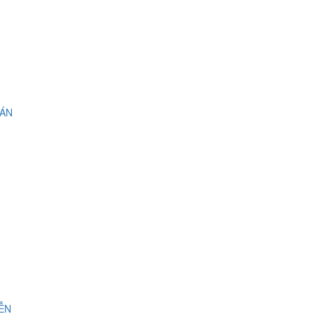
 ÁN
IỄN