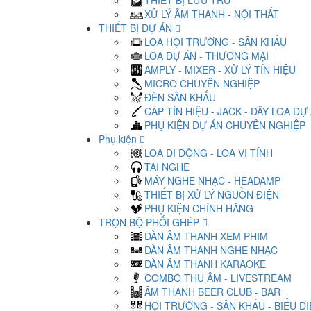
THIẾT BỊ LƯU TRỮ
XỬ LÝ ÂM THANH - NỘI THẤT
THIẾT BỊ DỰ ÁN
LOA HỘI TRƯỜNG - SÂN KHẤU
LOA DỰ ÁN - THƯƠNG MẠI
AMPLY - MIXER - XỬ LÝ TÍN HIỆU
MICRO CHUYÊN NGHIỆP
ĐÈN SÂN KHẤU
CÁP TÍN HIỆU - JACK - DÂY LOA DỰ
PHỤ KIỆN DỰ ÁN CHUYÊN NGHIỆP
Phụ kiện
LOA DI ĐỘNG - LOA VI TÍNH
TAI NGHE
MÁY NGHE NHẠC - HEADAMP
THIẾT BỊ XỬ LÝ NGUỒN ĐIỆN
PHỤ KIỆN CHÍNH HÃNG
TRỌN BỘ PHỐI GHÉP
DÀN ÂM THANH XEM PHIM
DÀN ÂM THANH NGHE NHẠC
DÀN ÂM THANH KARAOKE
COMBO THU ÂM - LIVESTREAM
ÂM THANH BEER CLUB - BAR
HỘI TRƯỜNG - SÂN KHẤU - BIỂU D