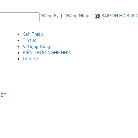
Đăng Ký
|
Đăng Nhập
SAIGON HD'S VI
Giới Thiệu
Tin tức
Vì Cộng Đồng
KIẾN THỨC NGHE NHÌN
Liên Hệ
IỆP