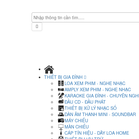
THIẾT BỊ GIA ĐÌNH
LOA XEM PHIM - NGHE NHẠC
AMPLY XEM PHIM - NGHE NHẠC
KARAOKE GIA ĐÌNH - CHUYÊN NGH
ĐẦU CD - ĐẦU PHÁT
THIẾT BỊ XỬ LÝ NHẠC SỐ
DÀN ÂM THANH MINI - SOUNDBAR
MÁY CHIẾU
MÀN CHIẾU
CÁP TÍN HIỆU - DÂY LOA HOME