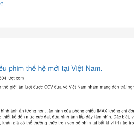
NG
u phim thế hệ mới tại Việt Nam.
504 lượt xem
 thế giới lần lượt được CGV đưa về Việt Nam nhằm mang đến trải ng
 hình ảnh ấn tượng hơn, ,àn hình của phòng chiếu IMAX không chỉ đơn
thiết kế đến mức cực đại, đưa hình ảnh lấp đầy tầm nhìn. Đặc biệt, 
khán giả có thể thưởng thức trọn vẹn bộ phim tại bất kì vị trí nào t