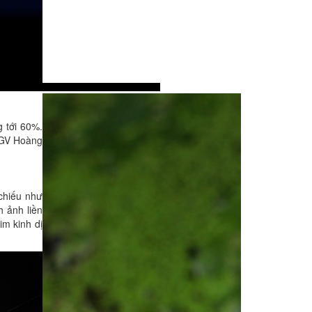
 tới 60%.
 CGV Hoàng
chiếu như
 ảnh liền
m kinh dị