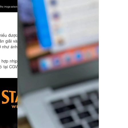
hiếu được
n giải và
D như ánh
 hợp nhịp
ó tại CGV