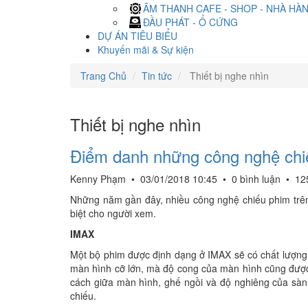
ÂM THANH CAFE - SHOP - NHÀ HÀ
ĐẦU PHÁT - Ổ CỨNG
DỰ ÁN TIÊU BIỂU
Khuyến mãi & Sự kiện
Trang Chủ
Tin tức
Thiết bị nghe nhìn
Thiết bị nghe nhìn
Điểm danh những công nghệ chiế
Kenny Phạm
•
03/01/2018 10:45
•
0 bình luận
•
12
Những năm gần đây, nhiều công nghệ chiếu phim trên
biệt cho người xem.
IMAX
Một bộ phim được định dạng ở IMAX sẽ có chất lượng
màn hình cỡ lớn, mà độ cong của màn hình cũng được 
cách giữa màn hình, ghế ngồi và độ nghiêng của sàn, 
chiếu.