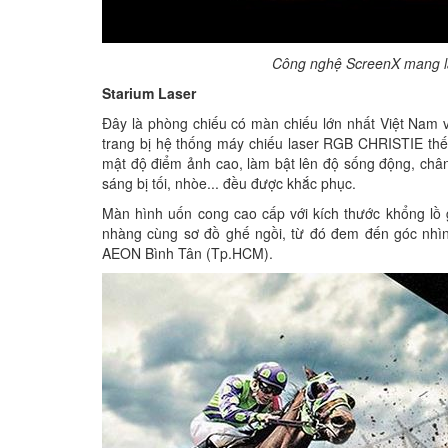
Công nghệ ScreenX mang lạ
Starium Laser
Đây là phòng chiếu có màn chiếu lớn nhất Việt Nam 
trang bị hệ thống máy chiếu laser RGB CHRISTIE thế
mật độ điểm ảnh cao, làm bật lên độ sống động, châ
sáng bị tối, nhòe... đều được khắc phục.
Màn hình uốn cong cao cấp với kích thước khổng lồ 
nhàng cùng sơ đồ ghế ngồi, từ đó đem đến góc nhìn 
AEON Bình Tân (Tp.HCM).