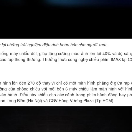
lại những trải nghiệm điện ảnh hoàn hảo cho người xem.
hống máy chiếu đôi, giúp tăng cường màu ảnh lên tới 40% và độ sáng
ại các rạp thông thường. Thưởng thức công nghệ chiếu phim IMAX tại
 hình lên đến 270 độ thay vì chỉ có một màn hình phẳng ở giữa rạp 
ường của phòng chiếu với mỗi bên 6 máy chiếu làm màn hình với hình
vận hành. Điều này khiến cho các cảnh trong phim hành động hay phi
Aeon Long Biên (Hà Nội) và CGV Hùng Vương Plaza (Tp.HCM).