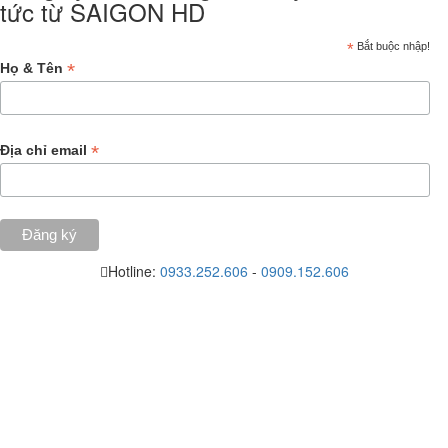
tức từ SAIGON HD
*
Bắt buộc nhập!
*
Họ & Tên
*
Địa chỉ email
Hotline:
0933.252.606
-
0909.152.606