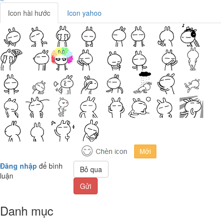
Icon hài hước
Icon yahoo
Đăng nhập
để bình
Bỏ qua
luận
Gửi
Danh mục