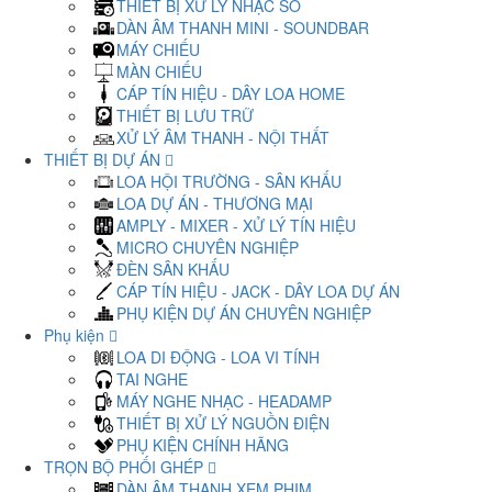
THIẾT BỊ XỬ LÝ NHẠC SỐ
DÀN ÂM THANH MINI - SOUNDBAR
MÁY CHIẾU
MÀN CHIẾU
CÁP TÍN HIỆU - DÂY LOA HOME
THIẾT BỊ LƯU TRỮ
XỬ LÝ ÂM THANH - NỘI THẤT
THIẾT BỊ DỰ ÁN
LOA HỘI TRƯỜNG - SÂN KHẤU
LOA DỰ ÁN - THƯƠNG MẠI
AMPLY - MIXER - XỬ LÝ TÍN HIỆU
MICRO CHUYÊN NGHIỆP
ĐÈN SÂN KHẤU
CÁP TÍN HIỆU - JACK - DÂY LOA DỰ ÁN
PHỤ KIỆN DỰ ÁN CHUYÊN NGHIỆP
Phụ kiện
LOA DI ĐỘNG - LOA VI TÍNH
TAI NGHE
MÁY NGHE NHẠC - HEADAMP
THIẾT BỊ XỬ LÝ NGUỒN ĐIỆN
PHỤ KIỆN CHÍNH HÃNG
TRỌN BỘ PHỐI GHÉP
DÀN ÂM THANH XEM PHIM