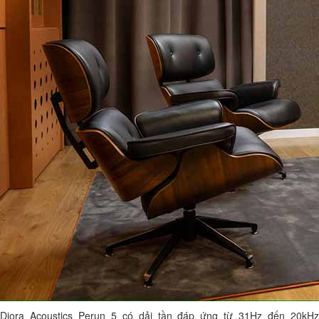
Diora Acoustics Perun 5 có dải tần đáp ứng từ 31Hz đến 20kHz