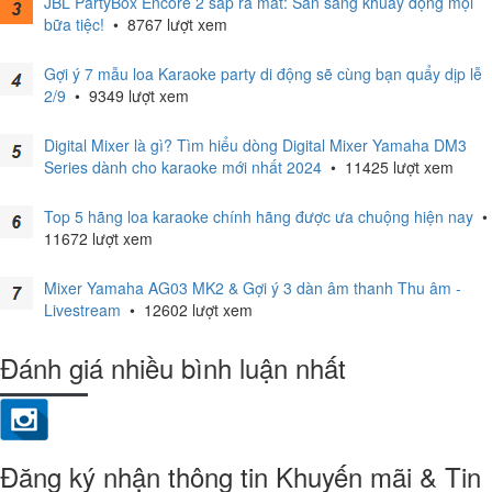
JBL PartyBox Encore 2 sắp ra mắt: Sẵn sàng khuấy động mọi
bữa tiệc!
•
8767 lượt xem
Gợi ý 7 mẫu loa Karaoke party di động sẽ cùng bạn quẩy dịp lễ
2/9
•
9349 lượt xem
Digital Mixer là gì? Tìm hiểu dòng Digital Mixer Yamaha DM3
Series dành cho karaoke mới nhất 2024
•
11425 lượt xem
Top 5 hãng loa karaoke chính hãng được ưa chuộng hiện nay
•
11672 lượt xem
Mixer Yamaha AG03 MK2 & Gợi ý 3 dàn âm thanh Thu âm -
Livestream
•
12602 lượt xem
Đánh giá nhiều bình luận nhất
Đăng ký nhận thông tin Khuyến mãi & Tin