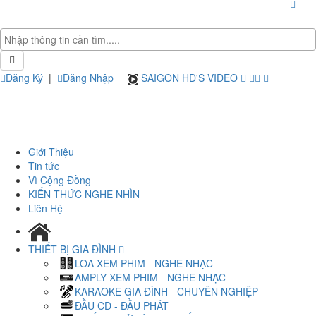
Đăng Ký
|
Đăng Nhập
SAIGON HD'S VIDEO
Giới Thiệu
Tin tức
Vì Cộng Đồng
KIẾN THỨC NGHE NHÌN
Liên Hệ
THIẾT BỊ GIA ĐÌNH
LOA XEM PHIM - NGHE NHẠC
AMPLY XEM PHIM - NGHE NHẠC
KARAOKE GIA ĐÌNH - CHUYÊN NGHIỆP
ĐẦU CD - ĐẦU PHÁT