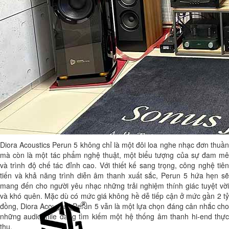
Diora Acoustics Perun 5 không chỉ là một đôi loa nghe nhạc đơn thuần
mà còn là một tác phẩm nghệ thuật, một biểu tượng của sự đam mê
và trình độ chế tác đỉnh cao. Với thiết kế sang trọng, công nghệ tiên
tiến và khả năng trình diễn âm thanh xuất sắc, Perun 5 hứa hẹn sẽ
mang đến cho người yêu nhạc những trải nghiệm thính giác tuyệt vời
và khó quên. Mặc dù có mức giá không hề dễ tiếp cận ở mức gần 2 tỷ
đồng, Diora Acoustics Perun 5 vẫn là một lựa chọn đáng cân nhắc cho
những audiophile đang tìm kiếm một hệ thống âm thanh hi-end thực
thụ.