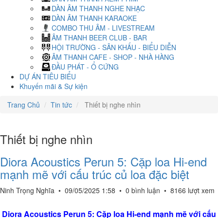
DÀN ÂM THANH NGHE NHẠC
DÀN ÂM THANH KARAOKE
COMBO THU ÂM - LIVESTREAM
ÂM THANH BEER CLUB - BAR
HỘI TRƯỜNG - SÂN KHẤU - BIỂU DIỄN
ÂM THANH CAFE - SHOP - NHÀ HÀNG
ĐẦU PHÁT - Ổ CỨNG
DỰ ÁN TIÊU BIỂU
Khuyến mãi & Sự kiện
Trang Chủ
Tin tức
Thiết bị nghe nhìn
Thiết bị nghe nhìn
Diora Acoustics Perun 5: Cặp loa Hi-end
mạnh mẽ với cấu trúc củ loa đặc biệt
Ninh Trọng Nghĩa
•
09/05/2025 1:58
•
0 bình luận
•
8166 lượt xem
Diora Acoustics Perun 5: Cặp loa Hi-end mạnh mẽ với cấu