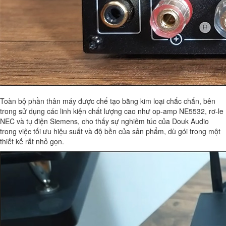
Toàn bộ phần thân máy được chế tạo bằng kim loại chắc chắn, bên
trong sử dụng các linh kiện chất lượng cao như op-amp NE5532, rơ-le
NEC và tụ điện Siemens, cho thấy sự nghiêm túc của Douk Audio
trong việc tối ưu hiệu suất và độ bền của sản phẩm, dù gói trong một
thiết kế rất nhỏ gọn.