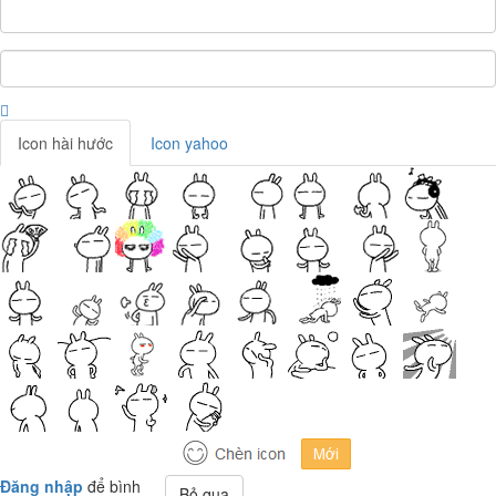
Icon hài hước
Icon yahoo
Đăng nhập
để bình
Bỏ qua