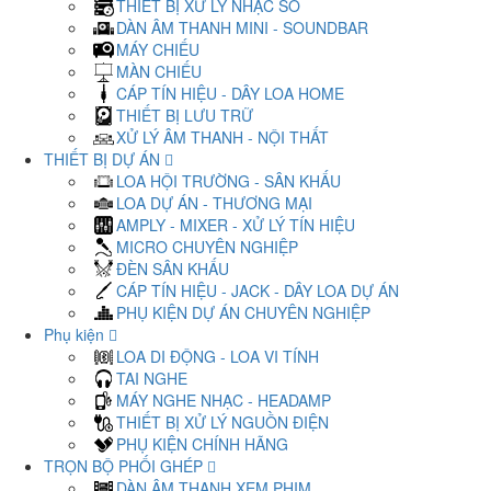
THIẾT BỊ XỬ LÝ NHẠC SỐ
DÀN ÂM THANH MINI - SOUNDBAR
MÁY CHIẾU
MÀN CHIẾU
CÁP TÍN HIỆU - DÂY LOA HOME
THIẾT BỊ LƯU TRỮ
XỬ LÝ ÂM THANH - NỘI THẤT
THIẾT BỊ DỰ ÁN
LOA HỘI TRƯỜNG - SÂN KHẤU
LOA DỰ ÁN - THƯƠNG MẠI
AMPLY - MIXER - XỬ LÝ TÍN HIỆU
MICRO CHUYÊN NGHIỆP
ĐÈN SÂN KHẤU
CÁP TÍN HIỆU - JACK - DÂY LOA DỰ ÁN
PHỤ KIỆN DỰ ÁN CHUYÊN NGHIỆP
Phụ kiện
LOA DI ĐỘNG - LOA VI TÍNH
TAI NGHE
MÁY NGHE NHẠC - HEADAMP
THIẾT BỊ XỬ LÝ NGUỒN ĐIỆN
PHỤ KIỆN CHÍNH HÃNG
TRỌN BỘ PHỐI GHÉP
DÀN ÂM THANH XEM PHIM