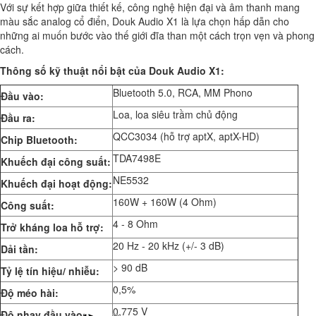
Với sự kết hợp giữa thiết kế, công nghệ hiện đại và âm thanh mang
màu sắc analog cổ điển, Douk Audio X1 là lựa chọn hấp dẫn cho
những ai muốn bước vào thế giới đĩa than một cách trọn vẹn và phong
cách.
Thông số kỹ thuật nổi bật của Douk Audio X1:
Bluetooth 5.0, RCA, MM Phono
Đầu vào:
Loa, loa siêu trầm chủ động
Đầu ra:
QCC3034 (hỗ trợ aptX, aptX-HD)
Chip Bluetooth:
TDA7498E
Khuếch đại công suất:
NE5532
Khuếch đại hoạt động:
160W + 160W (4 Ohm)
Công suất:
4 - 8 Ohm
Trở kháng loa hỗ trợ:
20 Hz - 20 kHz (+/- 3 dB)
Dải tần:
> 90 dB
Tỷ lệ tín hiệu/ nhiễu:
0,5%
Độ méo hài:
0,775 V
Độ nhạy đầu vào: