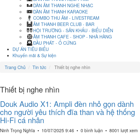
DÀN ÂM THANH NGHE NHẠC
DÀN ÂM THANH KARAOKE
COMBO THU ÂM - LIVESTREAM
ÂM THANH BEER CLUB - BAR
HỘI TRƯỜNG - SÂN KHẤU - BIỂU DIỄN
ÂM THANH CAFE - SHOP - NHÀ HÀNG
ĐẦU PHÁT - Ổ CỨNG
DỰ ÁN TIÊU BIỂU
Khuyến mãi & Sự kiện
Trang Chủ
Tin tức
Thiết bị nghe nhìn
Thiết bị nghe nhìn
Douk Audio X1: Ampli đèn nhỏ gọn dành
cho người yêu thích đĩa than và hệ thống
Hi-Fi cá nhân
Ninh Trọng Nghĩa
•
10/07/2025 9:46
•
0 bình luận
•
8001 lượt xem