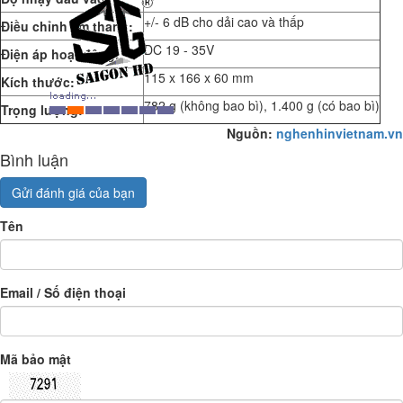
+/- 6 dB cho dải cao và thấp
Điều chỉnh âm thanh:
DC 19 - 35V
Điện áp hoạt động:
115 x 166 x 60 mm
Kích thước:
782 g (không bao bì), 1.400 g (có bao bì)
Trọng lượng:
Nguồn:
nghenhinvietnam.vn
Bình luận
Gửi đánh giá của bạn
Tên
Email / Số điện thoại
Mã bảo mật