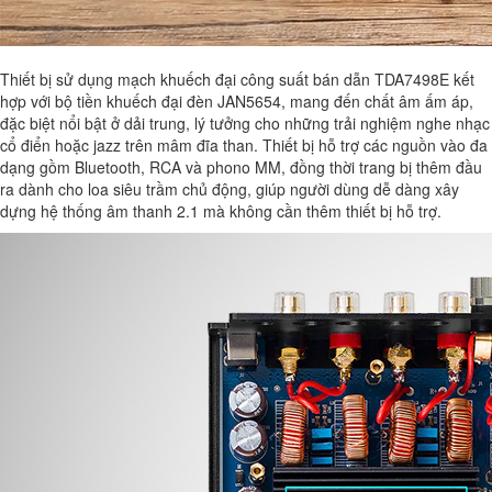
Thiết bị sử dụng mạch khuếch đại công suất bán dẫn TDA7498E kết
hợp với bộ tiền khuếch đại đèn JAN5654, mang đến chất âm ấm áp,
đặc biệt nổi bật ở dải trung, lý tưởng cho những trải nghiệm nghe nhạc
cổ điển hoặc jazz trên mâm đĩa than. Thiết bị hỗ trợ các nguồn vào đa
dạng gồm Bluetooth, RCA và phono MM, đồng thời trang bị thêm đầu
ra dành cho loa siêu trầm chủ động, giúp người dùng dễ dàng xây
dựng hệ thống âm thanh 2.1 mà không cần thêm thiết bị hỗ trợ.