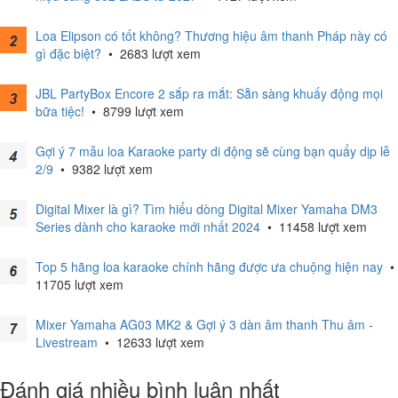
Loa Elipson có tốt không? Thương hiệu âm thanh Pháp này có
gì đặc biệt?
•
2683 lượt xem
JBL PartyBox Encore 2 sắp ra mắt: Sẵn sàng khuấy động mọi
bữa tiệc!
•
8799 lượt xem
Gợi ý 7 mẫu loa Karaoke party di động sẽ cùng bạn quẩy dịp lễ
2/9
•
9382 lượt xem
Digital Mixer là gì? Tìm hiểu dòng Digital Mixer Yamaha DM3
Series dành cho karaoke mới nhất 2024
•
11458 lượt xem
Top 5 hãng loa karaoke chính hãng được ưa chuộng hiện nay
•
11705 lượt xem
Mixer Yamaha AG03 MK2 & Gợi ý 3 dàn âm thanh Thu âm -
Livestream
•
12633 lượt xem
Đánh giá nhiều bình luận nhất