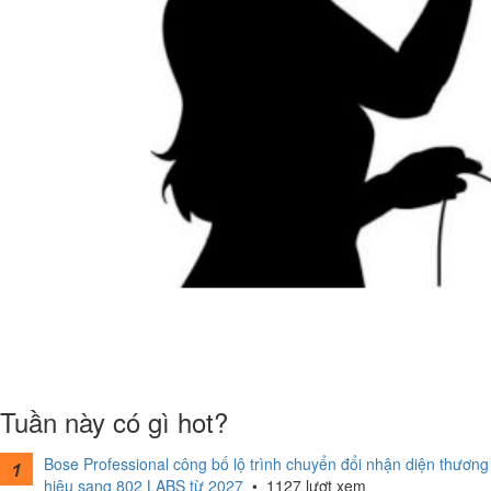
Tuần này có gì hot?
Bose Professional công bố lộ trình chuyển đổi nhận diện thương
hiệu sang 802 LABS từ 2027
•
1127 lượt xem