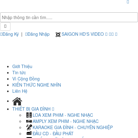
Đăng Ký
|
Đăng Nhập
SAIGON HD'S VIDEO
Giới Thiệu
Tin tức
Vì Cộng Đồng
KIẾN THỨC NGHE NHÌN
Liên Hệ
THIẾT BỊ GIA ĐÌNH
LOA XEM PHIM - NGHE NHẠC
AMPLY XEM PHIM - NGHE NHẠC
KARAOKE GIA ĐÌNH - CHUYÊN NGHIỆP
ĐẦU CD - ĐẦU PHÁT