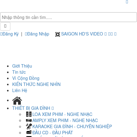
Đăng Ký
|
Đăng Nhập
SAIGON HD'S VIDEO
Giới Thiệu
Tin tức
Vì Cộng Đồng
KIẾN THỨC NGHE NHÌN
Liên Hệ
THIẾT BỊ GIA ĐÌNH
LOA XEM PHIM - NGHE NHẠC
AMPLY XEM PHIM - NGHE NHẠC
KARAOKE GIA ĐÌNH - CHUYÊN NGHIỆP
ĐẦU CD - ĐẦU PHÁT