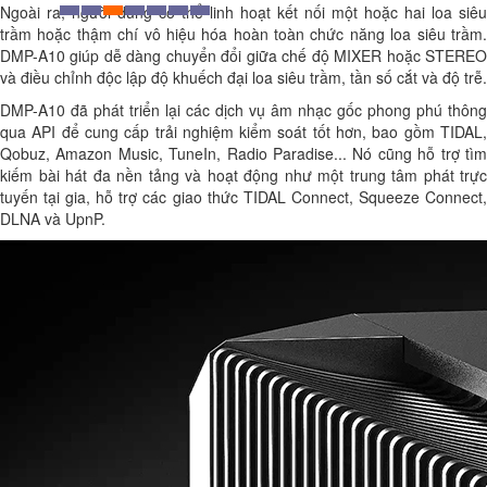
Ngoài ra, người dùng có thể linh hoạt kết nối một hoặc hai loa siêu
trầm hoặc thậm chí vô hiệu hóa hoàn toàn chức năng loa siêu trầm.
DMP-A10 giúp dễ dàng chuyển đổi giữa chế độ MIXER hoặc STEREO
và điều chỉnh độc lập độ khuếch đại loa siêu trầm, tần số cắt và độ trễ.
DMP-A10 đã phát triển lại các dịch vụ âm nhạc gốc phong phú thông
qua API để cung cấp trải nghiệm kiểm soát tốt hơn, bao gồm TIDAL,
Qobuz, Amazon Music, TuneIn, Radio Paradise... Nó cũng hỗ trợ tìm
kiếm bài hát đa nền tảng và hoạt động như một trung tâm phát trực
tuyến tại gia, hỗ trợ các giao thức TIDAL Connect, Squeeze Connect,
DLNA và UpnP.