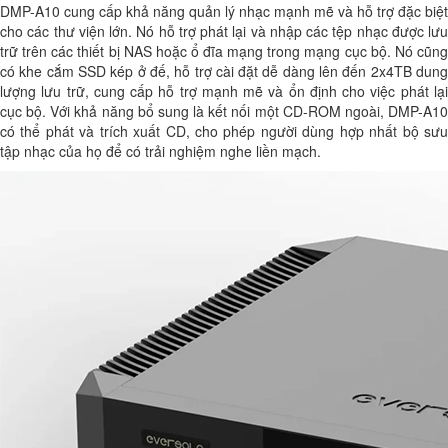
DMP-A10 cung cấp khả năng quản lý nhạc mạnh mẽ và hỗ trợ đặc biệt
cho các thư viện lớn. Nó hỗ trợ phát lại và nhập các tệp nhạc được lưu
trữ trên các thiết bị NAS hoặc ổ đĩa mạng trong mạng cục bộ. Nó cũng
có khe cắm SSD kép ở đế, hỗ trợ cài đặt dễ dàng lên đến 2x4TB dung
lượng lưu trữ, cung cấp hỗ trợ mạnh mẽ và ổn định cho việc phát lại
cục bộ. Với khả năng bổ sung là kết nối một CD-ROM ngoài, DMP-A10
có thể phát và trích xuất CD, cho phép người dùng hợp nhất bộ sưu
tập nhạc của họ để có trải nghiệm nghe liền mạch.