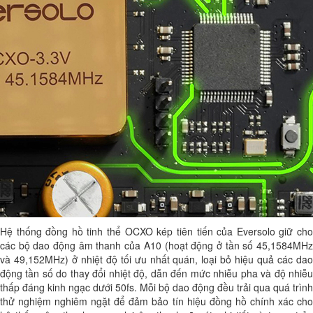
Hệ thống đồng hồ tinh thể OCXO kép tiên tiến của Eversolo giữ cho
các bộ dao động âm thanh của A10 (hoạt động ở tần số 45,1584MHz
và 49,152MHz) ở nhiệt độ tối ưu nhất quán, loại bỏ hiệu quả các dao
động tần số do thay đổi nhiệt độ, dẫn đến mức nhiễu pha và độ nhiễu
thấp đáng kinh ngạc dưới 50fs. Mỗi bộ dao động đều trải qua quá trình
thử nghiệm nghiêm ngặt để đảm bảo tín hiệu đồng hồ chính xác cho