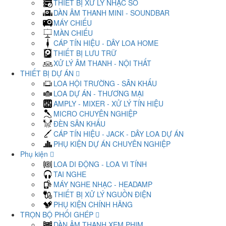
THIẾT BỊ XỬ LÝ NHẠC SỐ
DÀN ÂM THANH MINI - SOUNDBAR
MÁY CHIẾU
MÀN CHIẾU
CÁP TÍN HIỆU - DÂY LOA HOME
THIẾT BỊ LƯU TRỮ
XỬ LÝ ÂM THANH - NỘI THẤT
THIẾT BỊ DỰ ÁN
LOA HỘI TRƯỜNG - SÂN KHẤU
LOA DỰ ÁN - THƯƠNG MẠI
AMPLY - MIXER - XỬ LÝ TÍN HIỆU
MICRO CHUYÊN NGHIỆP
ĐÈN SÂN KHẤU
CÁP TÍN HIỆU - JACK - DÂY LOA DỰ ÁN
PHỤ KIỆN DỰ ÁN CHUYÊN NGHIỆP
Phụ kiện
LOA DI ĐỘNG - LOA VI TÍNH
TAI NGHE
MÁY NGHE NHẠC - HEADAMP
THIẾT BỊ XỬ LÝ NGUỒN ĐIỆN
PHỤ KIỆN CHÍNH HÃNG
TRỌN BỘ PHỐI GHÉP
DÀN ÂM THANH XEM PHIM