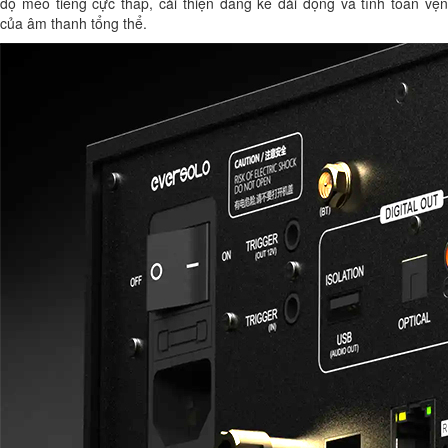
độ méo tiếng cực thấp, cải thiện đáng kể dải động và tính toàn vẹn
của âm thanh tổng thể.