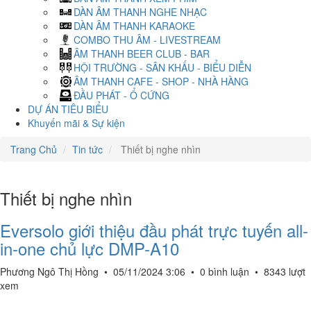
DÀN ÂM THANH NGHE NHẠC
DÀN ÂM THANH KARAOKE
COMBO THU ÂM - LIVESTREAM
ÂM THANH BEER CLUB - BAR
HỘI TRƯỜNG - SÂN KHẤU - BIỂU DIỄN
ÂM THANH CAFE - SHOP - NHÀ HÀNG
ĐẦU PHÁT - Ổ CỨNG
DỰ ÁN TIÊU BIỂU
Khuyến mãi & Sự kiện
Trang Chủ
Tin tức
Thiết bị nghe nhìn
Thiết bị nghe nhìn
Eversolo giới thiệu đầu phát trực tuyến all-
in-one chủ lực DMP-A10
Phương Ngô Thị Hồng
•
05/11/2024 3:06
•
0 bình luận
•
8343 lượt
xem