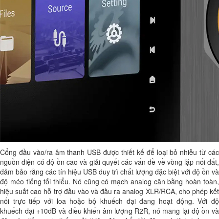
Cổng đầu vào/ra âm thanh USB được thiết kế để loại bỏ nhiễu từ các
nguồn điện có độ ồn cao và giải quyết các vấn đề về vòng lặp nối đất,
đảm bảo rằng các tín hiệu USB duy trì chất lượng đặc biệt với độ ồn và
độ méo tiếng tối thiểu. Nó cũng có mạch analog cân bằng hoàn toàn,
hiệu suất cao hỗ trợ đầu vào và đầu ra analog XLR/RCA, cho phép kết
nối trực tiếp với loa hoặc bộ khuếch đại đang hoạt động. Với độ
khuếch đại +10dB và điều khiển âm lượng R2R, nó mang lại độ ồn và