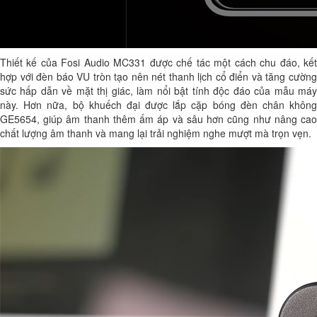
Thiết kế của Fosi Audio MC331 được chế tác một cách chu đáo, kết
hợp với đèn báo VU tròn tạo nên nét thanh lịch cổ điển và tăng cường
sức hấp dẫn về mặt thị giác, làm nổi bật tính độc đáo của mẫu máy
này. Hơn nữa, bộ khuếch đại được lắp cặp bóng đèn chân không
GE5654, giúp âm thanh thêm ấm áp và sâu hơn cũng như nâng cao
chất lượng âm thanh và mang lại trải nghiệm nghe mượt mà trọn vẹn.