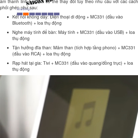
âm thanh linh hoạt và có thể thay đổi tùy theo nhu cầu với các cách
phối ghép như sau:
Kết nối không dây: Điện thoại di động + MC331 (đầu vào
Bluetooth) + loa thụ động
Nghe máy tính để bàn: Máy tính + MC331 (đầu vào USB) + loa
thụ động
Tận hưởng đĩa than: Mâm than (tích hợp tầng phono) + MC331
(đầu vào RCA) + loa thụ động
Rạp hát tại gia: Tivi + MC331 (đầu vào quang/đồng trục) + loa
thụ động