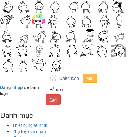
Đăng nhập
để bình
Bỏ qua
luận
Gửi
Danh mục
Thiết bị nghe nhìn
Phụ kiện cá nhân