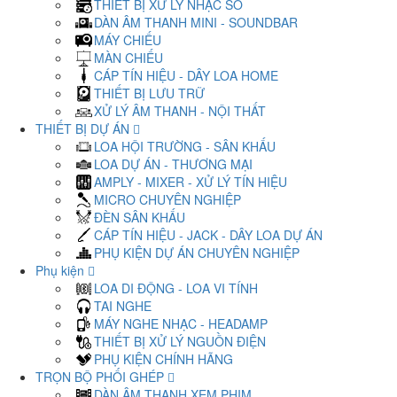
THIẾT BỊ XỬ LÝ NHẠC SỐ
DÀN ÂM THANH MINI - SOUNDBAR
MÁY CHIẾU
MÀN CHIẾU
CÁP TÍN HIỆU - DÂY LOA HOME
THIẾT BỊ LƯU TRỮ
XỬ LÝ ÂM THANH - NỘI THẤT
THIẾT BỊ DỰ ÁN
LOA HỘI TRƯỜNG - SÂN KHẤU
LOA DỰ ÁN - THƯƠNG MẠI
AMPLY - MIXER - XỬ LÝ TÍN HIỆU
MICRO CHUYÊN NGHIỆP
ĐÈN SÂN KHẤU
CÁP TÍN HIỆU - JACK - DÂY LOA DỰ ÁN
PHỤ KIỆN DỰ ÁN CHUYÊN NGHIỆP
Phụ kiện
LOA DI ĐỘNG - LOA VI TÍNH
TAI NGHE
MÁY NGHE NHẠC - HEADAMP
THIẾT BỊ XỬ LÝ NGUỒN ĐIỆN
PHỤ KIỆN CHÍNH HÃNG
TRỌN BỘ PHỐI GHÉP
DÀN ÂM THANH XEM PHIM