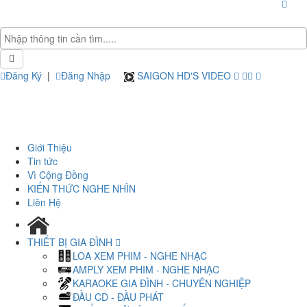
Đăng Ký
|
Đăng Nhập
SAIGON HD'S VIDEO
Giới Thiệu
Tin tức
Vì Cộng Đồng
KIẾN THỨC NGHE NHÌN
Liên Hệ
THIẾT BỊ GIA ĐÌNH
LOA XEM PHIM - NGHE NHẠC
AMPLY XEM PHIM - NGHE NHẠC
KARAOKE GIA ĐÌNH - CHUYÊN NGHIỆP
ĐẦU CD - ĐẦU PHÁT