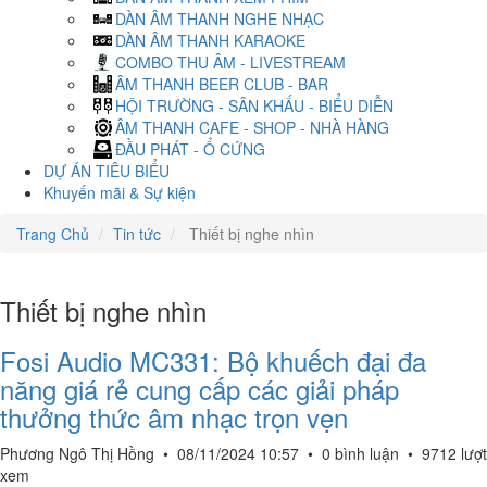
DÀN ÂM THANH NGHE NHẠC
DÀN ÂM THANH KARAOKE
COMBO THU ÂM - LIVESTREAM
ÂM THANH BEER CLUB - BAR
HỘI TRƯỜNG - SÂN KHẤU - BIỂU DIỄN
ÂM THANH CAFE - SHOP - NHÀ HÀNG
ĐẦU PHÁT - Ổ CỨNG
DỰ ÁN TIÊU BIỂU
Khuyến mãi & Sự kiện
Trang Chủ
Tin tức
Thiết bị nghe nhìn
Thiết bị nghe nhìn
Fosi Audio MC331: Bộ khuếch đại đa
năng giá rẻ cung cấp các giải pháp
thưởng thức âm nhạc trọn vẹn
Phương Ngô Thị Hồng
•
08/11/2024 10:57
•
0 bình luận
•
9712 lượt
xem