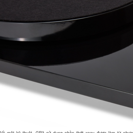
Về mặt kỹ thuật, GR3 sử dụng phần thớt xoay được làm từ nhựa