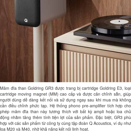
Mâm đĩa than Goldring GR3 được trang bị cartridge Goldring E3, loại
cartridge moving magnet (MM) cao cấp và được căn chỉnh sẵn, giúp
người dùng dễ dàng kết nối và sử dụng ngay sau khi mua mà không
cần điều chỉnh phức tạp. Hệ thống phono pre-amplifier tích hợp cho
phép mâm đĩa than này tương thích với bất kỳ ampli hoặc loa chủ
động nhằm tăng thêm tính tiện lợi của sản phẩm. Đặc biệt, GR3 phù
hợp với các sản phẩm từ công ty cùng tập đoàn Q Acoustics, ví dụ như
loa M20 và M40, nhờ khả năng kết nối linh hoạt.