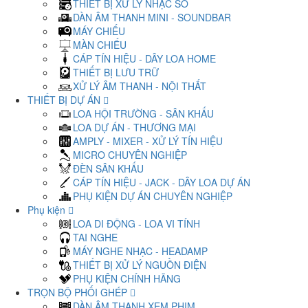
THIẾT BỊ XỬ LÝ NHẠC SỐ
DÀN ÂM THANH MINI - SOUNDBAR
MÁY CHIẾU
MÀN CHIẾU
CÁP TÍN HIỆU - DÂY LOA HOME
THIẾT BỊ LƯU TRỮ
XỬ LÝ ÂM THANH - NỘI THẤT
THIẾT BỊ DỰ ÁN
LOA HỘI TRƯỜNG - SÂN KHẤU
LOA DỰ ÁN - THƯƠNG MẠI
AMPLY - MIXER - XỬ LÝ TÍN HIỆU
MICRO CHUYÊN NGHIỆP
ĐÈN SÂN KHẤU
CÁP TÍN HIỆU - JACK - DÂY LOA DỰ ÁN
PHỤ KIỆN DỰ ÁN CHUYÊN NGHIỆP
Phụ kiện
LOA DI ĐỘNG - LOA VI TÍNH
TAI NGHE
MÁY NGHE NHẠC - HEADAMP
THIẾT BỊ XỬ LÝ NGUỒN ĐIỆN
PHỤ KIỆN CHÍNH HÃNG
TRỌN BỘ PHỐI GHÉP
DÀN ÂM THANH XEM PHIM