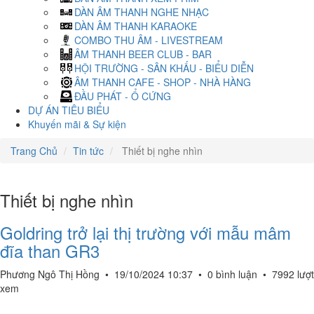
DÀN ÂM THANH NGHE NHẠC
DÀN ÂM THANH KARAOKE
COMBO THU ÂM - LIVESTREAM
ÂM THANH BEER CLUB - BAR
HỘI TRƯỜNG - SÂN KHẤU - BIỂU DIỄN
ÂM THANH CAFE - SHOP - NHÀ HÀNG
ĐẦU PHÁT - Ổ CỨNG
DỰ ÁN TIÊU BIỂU
Khuyến mãi & Sự kiện
Trang Chủ
Tin tức
Thiết bị nghe nhìn
Thiết bị nghe nhìn
Goldring trở lại thị trường với mẫu mâm
đĩa than GR3
Phương Ngô Thị Hồng
•
19/10/2024 10:37
•
0 bình luận
•
7992 lượt
xem