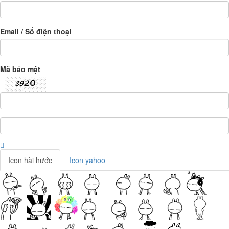
Email / Số điện thoại
Mã bảo mật
Icon hài hước
Icon yahoo