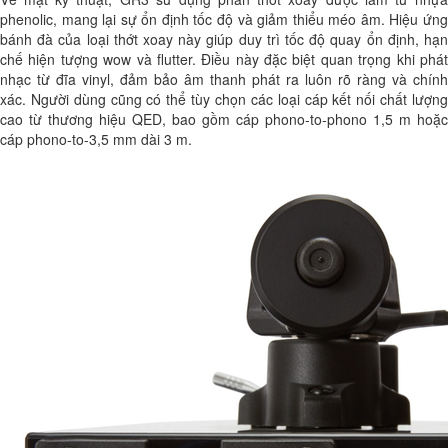
phenolic, mang lại sự ổn định tốc độ và giảm thiểu méo âm. Hiệu ứng
bánh đà của loại thớt xoay này giúp duy trì tốc độ quay ổn định, hạn
chế hiện tượng wow và flutter. Điều này đặc biệt quan trọng khi phát
nhạc từ đĩa vinyl, đảm bảo âm thanh phát ra luôn rõ ràng và chính
xác. Người dùng cũng có thể tùy chọn các loại cáp kết nối chất lượng
cao từ thương hiệu QED, bao gồm cáp phono-to-phono 1,5 m hoặc
cáp phono-to-3,5 mm dài 3 m.