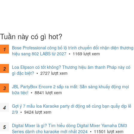
Tuần này có gì hot?
Bose Professional công bố lộ trình chuyển đổi nhận diện thương
hiệu sang 802 LABS từ 2027
•
1169 lượt xem
Loa Elipson có tốt không? Thương hiệu âm thanh Pháp này có
gì đặc biệt?
•
2727 lượt xem
JBL PartyBox Encore 2 sắp ra mắt: Sẵn sàng khuấy động mọi
bữa tiệc!
•
8841 lượt xem
Gợi ý 7 mẫu loa Karaoke party di động sẽ cùng bạn quẩy dịp lễ
2/9
•
9424 lượt xem
Digital Mixer là gì? Tìm hiểu dòng Digital Mixer Yamaha DM3
Series dành cho karaoke mới nhất 2024
•
11501 lượt xem