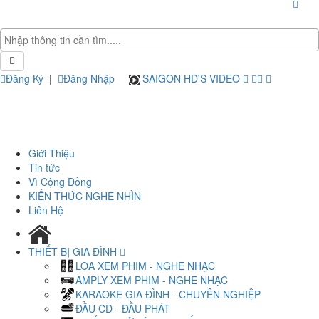
Đăng Ký
|
Đăng Nhập
SAIGON HD'S VIDEO
Giới Thiệu
Tin tức
Vì Cộng Đồng
KIẾN THỨC NGHE NHÌN
Liên Hệ
THIẾT BỊ GIA ĐÌNH
LOA XEM PHIM - NGHE NHẠC
AMPLY XEM PHIM - NGHE NHẠC
KARAOKE GIA ĐÌNH - CHUYÊN NGHIỆP
ĐẦU CD - ĐẦU PHÁT