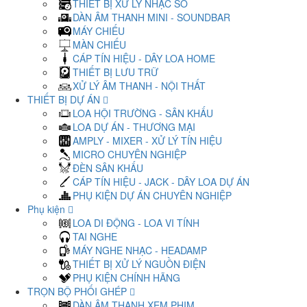
THIẾT BỊ XỬ LÝ NHẠC SỐ
DÀN ÂM THANH MINI - SOUNDBAR
MÁY CHIẾU
MÀN CHIẾU
CÁP TÍN HIỆU - DÂY LOA HOME
THIẾT BỊ LƯU TRỮ
XỬ LÝ ÂM THANH - NỘI THẤT
THIẾT BỊ DỰ ÁN
LOA HỘI TRƯỜNG - SÂN KHẤU
LOA DỰ ÁN - THƯƠNG MẠI
AMPLY - MIXER - XỬ LÝ TÍN HIỆU
MICRO CHUYÊN NGHIỆP
ĐÈN SÂN KHẤU
CÁP TÍN HIỆU - JACK - DÂY LOA DỰ ÁN
PHỤ KIỆN DỰ ÁN CHUYÊN NGHIỆP
Phụ kiện
LOA DI ĐỘNG - LOA VI TÍNH
TAI NGHE
MÁY NGHE NHẠC - HEADAMP
THIẾT BỊ XỬ LÝ NGUỒN ĐIỆN
PHỤ KIỆN CHÍNH HÃNG
TRỌN BỘ PHỐI GHÉP
DÀN ÂM THANH XEM PHIM