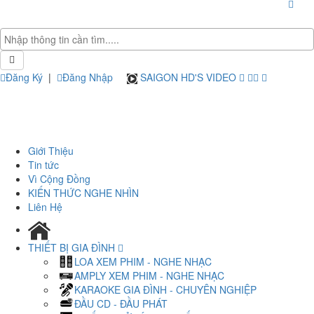
Đăng Ký
|
Đăng Nhập
SAIGON HD'S VIDEO
Giới Thiệu
Tin tức
Vì Cộng Đồng
KIẾN THỨC NGHE NHÌN
Liên Hệ
THIẾT BỊ GIA ĐÌNH
LOA XEM PHIM - NGHE NHẠC
AMPLY XEM PHIM - NGHE NHẠC
KARAOKE GIA ĐÌNH - CHUYÊN NGHIỆP
ĐẦU CD - ĐẦU PHÁT