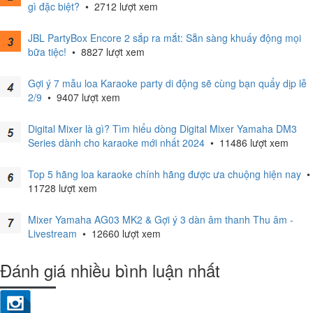
gì đặc biệt?
•
2712 lượt xem
JBL PartyBox Encore 2 sắp ra mắt: Sẵn sàng khuấy động mọi
bữa tiệc!
•
8827 lượt xem
Gợi ý 7 mẫu loa Karaoke party di động sẽ cùng bạn quẩy dịp lễ
2/9
•
9407 lượt xem
Digital Mixer là gì? Tìm hiểu dòng Digital Mixer Yamaha DM3
Series dành cho karaoke mới nhất 2024
•
11486 lượt xem
Top 5 hãng loa karaoke chính hãng được ưa chuộng hiện nay
•
11728 lượt xem
Mixer Yamaha AG03 MK2 & Gợi ý 3 dàn âm thanh Thu âm -
Livestream
•
12660 lượt xem
Đánh giá nhiều bình luận nhất