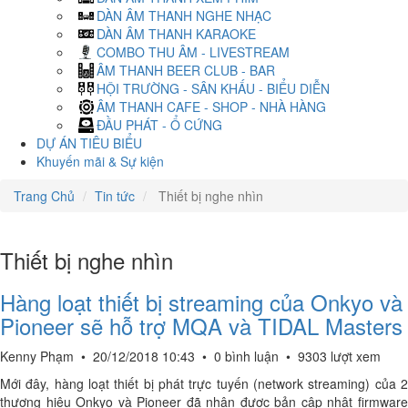
DÀN ÂM THANH NGHE NHẠC
DÀN ÂM THANH KARAOKE
COMBO THU ÂM - LIVESTREAM
ÂM THANH BEER CLUB - BAR
HỘI TRƯỜNG - SÂN KHẤU - BIỂU DIỄN
ÂM THANH CAFE - SHOP - NHÀ HÀNG
ĐẦU PHÁT - Ổ CỨNG
DỰ ÁN TIÊU BIỂU
Khuyến mãi & Sự kiện
Trang Chủ
Tin tức
Thiết bị nghe nhìn
Thiết bị nghe nhìn
Hàng loạt thiết bị streaming của Onkyo và
Pioneer sẽ hỗ trợ MQA và TIDAL Masters
Kenny Phạm
•
20/12/2018 10:43
•
0 bình luận
•
9303 lượt xem
Mới đây, hàng loạt thiết bị phát trực tuyến (network streaming) của 2
thương hiệu Onkyo và Pioneer đã nhận được bản cập nhật firmware