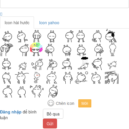
Icon hài hước
Icon yahoo
Đăng nhập
để bình
Bỏ qua
luận
Gửi