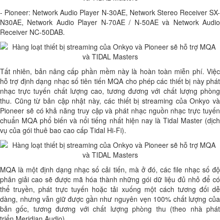
- Pioneer: Network Audio Player N-30AE, Network Stereo Receiver SX-
N30AE, Network Audio Player N-70AE / N-50AE và Network Audio
Receiver NC-50DAB.
Tất nhiên, bản nâng cấp phần mềm này là hoàn toàn miễn phí. Việc
hỗ trợ định dạng nhạc số tiên tiến MQA cho phép các thiết bị này phát
nhạc trực tuyến chất lượng cao, tương đương với chất lượng phòng
thu. Cũng từ bản cập nhật này, các thiết bị streaming của Onkyo và
Pioneer sẽ có khả năng truy cập và phát nhạc nguồn nhạc trực tuyến
chuẩn MQA phổ biến và nổi tiếng nhất hiện nay là Tidal Master (dịch
vụ của gói thuê bao cao cấp Tidal Hi-Fi).
MQA là một định dạng nhạc số cải tiến, mà ở đó, các file nhạc số độ
phân giải cao sẽ được mã hóa thành những gói dữ liệu đủ nhỏ để có
thể truyền, phát trực tuyến hoặc tải xuống một cách tương đối dễ
dàng, nhưng vẫn giữ được gần như nguyên vẹn 100% chất lượng của
bản gốc, tương đương với chất lượng phòng thu (theo nhà phát
triển Meridian Audio).