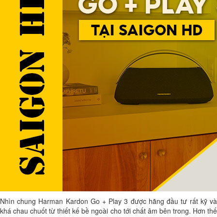
Nhìn chung Harman Kardon Go + Play 3 được hãng đầu tư rất kỹ và
khá chau chuốt từ thiết kế bề ngoài cho tới chất âm bên trong. Hơn thế