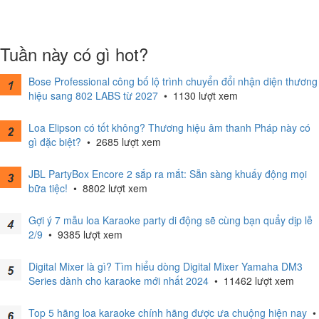
Tuần này có gì hot?
Bose Professional công bố lộ trình chuyển đổi nhận diện thương
hiệu sang 802 LABS từ 2027
•
1130 lượt xem
Loa Elipson có tốt không? Thương hiệu âm thanh Pháp này có
gì đặc biệt?
•
2685 lượt xem
JBL PartyBox Encore 2 sắp ra mắt: Sẵn sàng khuấy động mọi
bữa tiệc!
•
8802 lượt xem
Gợi ý 7 mẫu loa Karaoke party di động sẽ cùng bạn quẩy dịp lễ
2/9
•
9385 lượt xem
Digital Mixer là gì? Tìm hiểu dòng Digital Mixer Yamaha DM3
Series dành cho karaoke mới nhất 2024
•
11462 lượt xem
Top 5 hãng loa karaoke chính hãng được ưa chuộng hiện nay
•