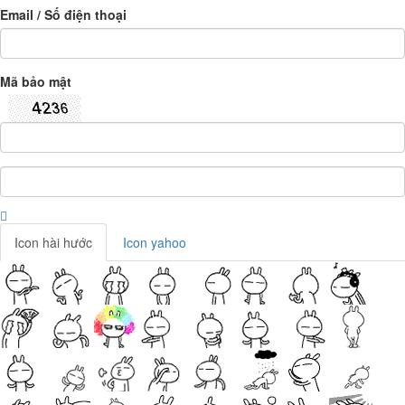
Email / Số điện thoại
Mã bảo mật
Icon hài hước
Icon yahoo