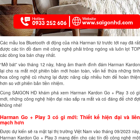
Các mẫu loa Bluetooth di động của nhà Harman từ trước tới nay đã rất
được các tín đồ đam mê công nghệ phải trông ngóng và luôn lọt TOP
các dòng loa bán chạy nhất.
“Mở bát” vào tháng 12 này, hãng âm thanh đình đám Harman Kardon
lại cho ra mắt một phiên bản mới hoàn toàn, vẫn kế thừa những tinh
hoa công nghệ cũ nhưng lại được nâng cấp nhiều hơn để hoàn thiện
hơn so với phiên bản tiền nhiệm.
Cùng SAIGON HD khám phá xem Harman Kardon Go + Play 3 có gì
mới, những công nghệ hiện đại nào sắp ra mắt và có đáng để chờ đợi
không nhé!
Harman Go + Play 3 có gì mới: Thiết kế hiện đại và liền
mạch hơn
Được dự kiến sẽ ra mặt tại thị trường Việt Nam vào tháng 09/2023 này,
Harman Kardon Go + Play 3 mang đến cho các tín đồ công nghệ một