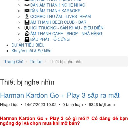
DÀN ÂM THANH NGHE NHẠC
DÀN ÂM THANH KARAOKE
COMBO THU ÂM - LIVESTREAM
ÂM THANH BEER CLUB - BAR
HỘI TRƯỜNG - SÂN KHẤU - BIỂU DIỄN
ÂM THANH CAFE - SHOP - NHÀ HÀNG
ĐẦU PHÁT - Ổ CỨNG
DỰ ÁN TIÊU BIỂU
Khuyến mãi & Sự kiện
Trang Chủ
Tin tức
Thiết bị nghe nhìn
Thiết bị nghe nhìn
Harman Kardon Go + Play 3 sắp ra mắt
Nhập Liệu
•
14/07/2023 10:02
•
0 bình luận
•
9346 lượt xem
Harman Kardon Go + Play 3 có gì mới? Có đáng để bạn
ngóng đợi và chọn mua khi mở bán?