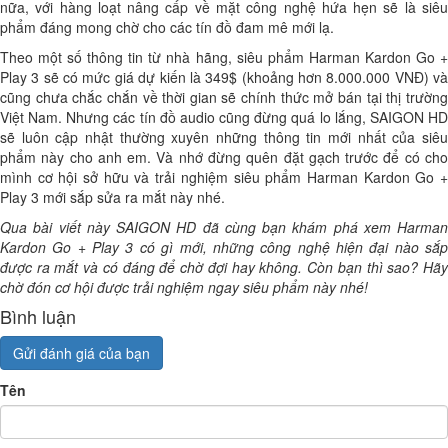
nữa, với hàng loạt nâng cấp về mặt công nghệ hứa hẹn sẽ là siêu
phẩm đáng mong chờ cho các tín đồ đam mê mới lạ.
Theo một số thông tin từ nhà hãng, siêu phẩm Harman Kardon Go +
Play 3 sẽ có mức giá dự kiến là 349$ (khoảng hơn 8.000.000 VNĐ) và
cũng chưa chắc chắn về thời gian sẽ chính thức mở bán tại thị trường
Việt Nam. Nhưng các tín đồ audio cũng đừng quá lo lắng, SAIGON HD
sẽ luôn cập nhật thường xuyên những thông tin mới nhất của siêu
phẩm này cho anh em. Và nhớ đừng quên đặt gạch trước để có cho
mình cơ hội sở hữu và trải nghiệm siêu phẩm Harman Kardon Go +
Play 3 mới sắp sửa ra mắt này nhé.
Qua bài viết này SAIGON HD đã cùng bạn khám phá xem Harman
Kardon Go + Play 3 có gì mới, những công nghệ hiện đại nào sắp
được ra mắt và có đáng để chờ đợi hay không. Còn bạn thì sao? Hãy
chờ đón cơ hội được trải nghiệm ngay siêu phẩm này nhé!
Bình luận
Gửi đánh giá của bạn
Tên