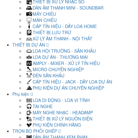
THIẾT BỊ XỬ LÝ NHẠC SỐ
DÀN ÂM THANH MINI - SOUNDBAR
MÁY CHIẾU
MÀN CHIẾU
CÁP TÍN HIỆU - DÂY LOA HOME
THIẾT BỊ LƯU TRỮ
XỬ LÝ ÂM THANH - NỘI THẤT
THIẾT BỊ DỰ ÁN
LOA HỘI TRƯỜNG - SÂN KHẤU
LOA DỰ ÁN - THƯƠNG MẠI
AMPLY - MIXER - XỬ LÝ TÍN HIỆU
MICRO CHUYÊN NGHIỆP
ĐÈN SÂN KHẤU
CÁP TÍN HIỆU - JACK - DÂY LOA DỰ ÁN
PHỤ KIỆN DỰ ÁN CHUYÊN NGHIỆP
Phụ kiện
LOA DI ĐỘNG - LOA VI TÍNH
TAI NGHE
MÁY NGHE NHẠC - HEADAMP
THIẾT BỊ XỬ LÝ NGUỒN ĐIỆN
PHỤ KIỆN CHÍNH HÃNG
TRỌN BỘ PHỐI GHÉP
DÀN ÂM THANH XEM PHIM