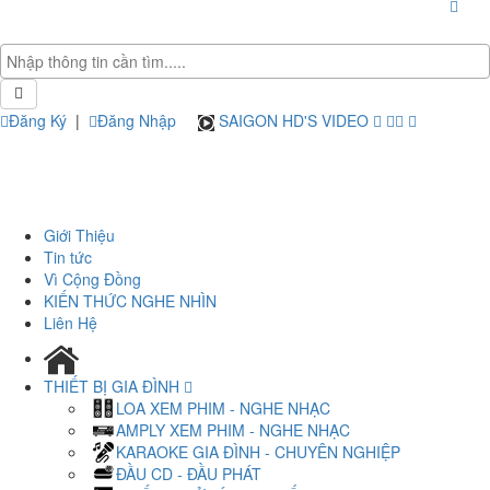
Đăng Ký
|
Đăng Nhập
SAIGON HD'S VIDEO
Giới Thiệu
Tin tức
Vì Cộng Đồng
KIẾN THỨC NGHE NHÌN
Liên Hệ
THIẾT BỊ GIA ĐÌNH
LOA XEM PHIM - NGHE NHẠC
AMPLY XEM PHIM - NGHE NHẠC
KARAOKE GIA ĐÌNH - CHUYÊN NGHIỆP
ĐẦU CD - ĐẦU PHÁT