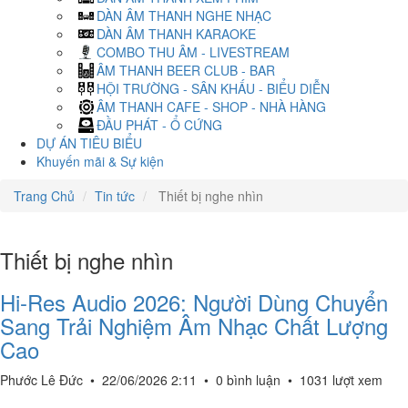
DÀN ÂM THANH NGHE NHẠC
DÀN ÂM THANH KARAOKE
COMBO THU ÂM - LIVESTREAM
ÂM THANH BEER CLUB - BAR
HỘI TRƯỜNG - SÂN KHẤU - BIỂU DIỄN
ÂM THANH CAFE - SHOP - NHÀ HÀNG
ĐẦU PHÁT - Ổ CỨNG
DỰ ÁN TIÊU BIỂU
Khuyến mãi & Sự kiện
Trang Chủ
Tin tức
Thiết bị nghe nhìn
Thiết bị nghe nhìn
Hi-Res Audio 2026: Người Dùng Chuyển
Sang Trải Nghiệm Âm Nhạc Chất Lượng
Cao
Phước Lê Đức
•
22/06/2026 2:11
•
0 bình luận
•
1031 lượt xem