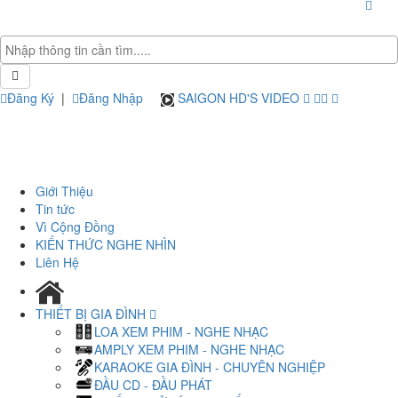
Đăng Ký
|
Đăng Nhập
SAIGON HD'S VIDEO
Giới Thiệu
Tin tức
Vì Cộng Đồng
KIẾN THỨC NGHE NHÌN
Liên Hệ
THIẾT BỊ GIA ĐÌNH
LOA XEM PHIM - NGHE NHẠC
AMPLY XEM PHIM - NGHE NHẠC
KARAOKE GIA ĐÌNH - CHUYÊN NGHIỆP
ĐẦU CD - ĐẦU PHÁT