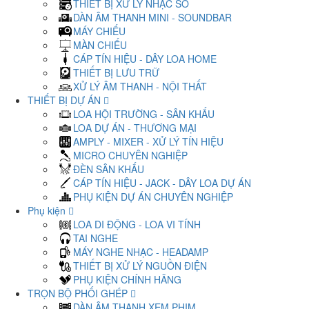
THIẾT BỊ XỬ LÝ NHẠC SỐ
DÀN ÂM THANH MINI - SOUNDBAR
MÁY CHIẾU
MÀN CHIẾU
CÁP TÍN HIỆU - DÂY LOA HOME
THIẾT BỊ LƯU TRỮ
XỬ LÝ ÂM THANH - NỘI THẤT
THIẾT BỊ DỰ ÁN
LOA HỘI TRƯỜNG - SÂN KHẤU
LOA DỰ ÁN - THƯƠNG MẠI
AMPLY - MIXER - XỬ LÝ TÍN HIỆU
MICRO CHUYÊN NGHIỆP
ĐÈN SÂN KHẤU
CÁP TÍN HIỆU - JACK - DÂY LOA DỰ ÁN
PHỤ KIỆN DỰ ÁN CHUYÊN NGHIỆP
Phụ kiện
LOA DI ĐỘNG - LOA VI TÍNH
TAI NGHE
MÁY NGHE NHẠC - HEADAMP
THIẾT BỊ XỬ LÝ NGUỒN ĐIỆN
PHỤ KIỆN CHÍNH HÃNG
TRỌN BỘ PHỐI GHÉP
DÀN ÂM THANH XEM PHIM