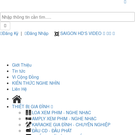
Đăng Ký
|
Đăng Nhập
SAIGON HD'S VIDEO
Giới Thiệu
Tin tức
Vì Cộng Đồng
KIẾN THỨC NGHE NHÌN
Liên Hệ
THIẾT BỊ GIA ĐÌNH
LOA XEM PHIM - NGHE NHẠC
AMPLY XEM PHIM - NGHE NHẠC
KARAOKE GIA ĐÌNH - CHUYÊN NGHIỆP
ĐẦU CD - ĐẦU PHÁT