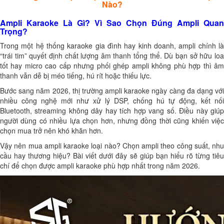
Nào?
Ampli Karaoke Là Gì? Vì Sao Chọn Đúng Ampli Quan
Trọng?
Trong một hệ thống karaoke gia đình hay kinh doanh, ampli chính là
“trái tim” quyết định chất lượng âm thanh tổng thể. Dù bạn sở hữu loa
tốt hay micro cao cấp nhưng phối ghép ampli không phù hợp thì âm
thanh vẫn dễ bị méo tiếng, hú rít hoặc thiếu lực.
Bước sang năm 2026, thị trường ampli karaoke ngày càng đa dạng với
nhiều công nghệ mới như xử lý DSP, chống hú tự động, kết nối
Bluetooth, streaming không dây hay tích hợp vang số. Điều này giúp
người dùng có nhiều lựa chọn hơn, nhưng đồng thời cũng khiến việc
chọn mua trở nên khó khăn hơn.
Vậy nên mua ampli karaoke loại nào? Chọn ampli theo công suất, nhu
cầu hay thương hiệu? Bài viết dưới đây sẽ giúp bạn hiểu rõ từng tiêu
chí để chọn được ampli karaoke phù hợp nhất trong năm 2026.