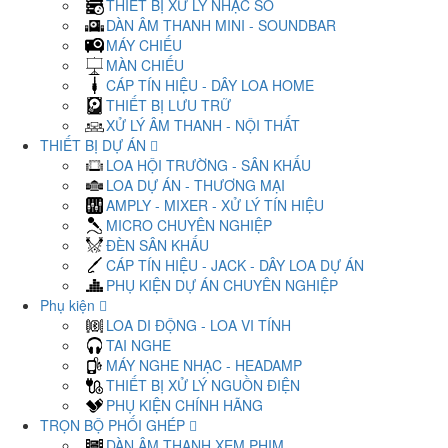
THIẾT BỊ XỬ LÝ NHẠC SỐ
DÀN ÂM THANH MINI - SOUNDBAR
MÁY CHIẾU
MÀN CHIẾU
CÁP TÍN HIỆU - DÂY LOA HOME
THIẾT BỊ LƯU TRỮ
XỬ LÝ ÂM THANH - NỘI THẤT
THIẾT BỊ DỰ ÁN
LOA HỘI TRƯỜNG - SÂN KHẤU
LOA DỰ ÁN - THƯƠNG MẠI
AMPLY - MIXER - XỬ LÝ TÍN HIỆU
MICRO CHUYÊN NGHIỆP
ĐÈN SÂN KHẤU
CÁP TÍN HIỆU - JACK - DÂY LOA DỰ ÁN
PHỤ KIỆN DỰ ÁN CHUYÊN NGHIỆP
Phụ kiện
LOA DI ĐỘNG - LOA VI TÍNH
TAI NGHE
MÁY NGHE NHẠC - HEADAMP
THIẾT BỊ XỬ LÝ NGUỒN ĐIỆN
PHỤ KIỆN CHÍNH HÃNG
TRỌN BỘ PHỐI GHÉP
DÀN ÂM THANH XEM PHIM