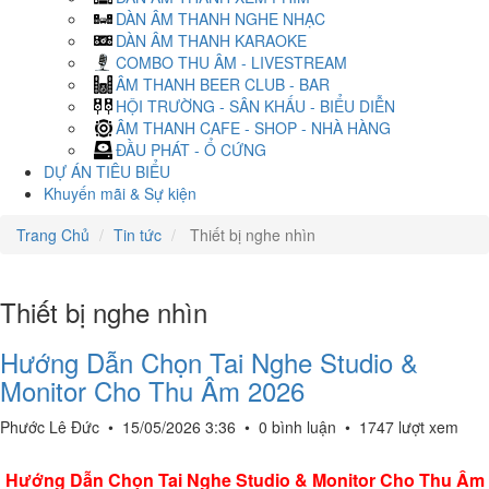
DÀN ÂM THANH NGHE NHẠC
DÀN ÂM THANH KARAOKE
COMBO THU ÂM - LIVESTREAM
ÂM THANH BEER CLUB - BAR
HỘI TRƯỜNG - SÂN KHẤU - BIỂU DIỄN
ÂM THANH CAFE - SHOP - NHÀ HÀNG
ĐẦU PHÁT - Ổ CỨNG
DỰ ÁN TIÊU BIỂU
Khuyến mãi & Sự kiện
Trang Chủ
Tin tức
Thiết bị nghe nhìn
Thiết bị nghe nhìn
Hướng Dẫn Chọn Tai Nghe Studio &
Monitor Cho Thu Âm 2026
Phước Lê Đức
•
15/05/2026 3:36
•
0 bình luận
•
1747 lượt xem
Hướng Dẫn Chọn Tai Nghe Studio & Monitor Cho Thu Âm