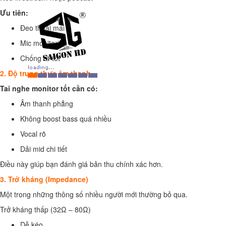
Ưu tiên:
Đeo thoải mái
Mic monitoring rõ
Chống rè tốt
2. Độ trung thực âm thanh
Tai nghe monitor tốt cần có:
Âm thanh phẳng
Không boost bass quá nhiều
Vocal rõ
Dải mid chi tiết
Điều này giúp bạn đánh giá bản thu chính xác hơn.
3. Trở kháng (Impedance)
Một trong những thông số nhiều người mới thường bỏ qua.
Trở kháng thấp (32Ω – 80Ω)
Dễ kéo