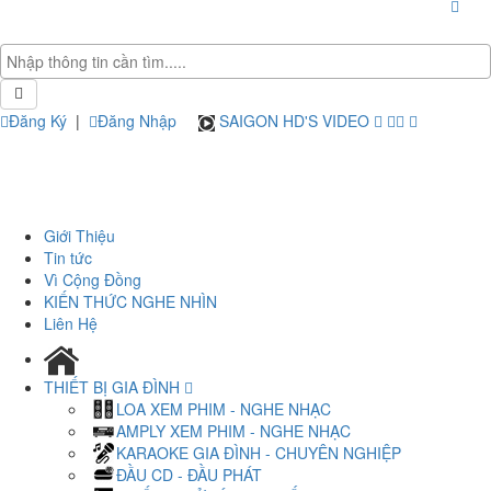
Đăng Ký
|
Đăng Nhập
SAIGON HD'S VIDEO
Giới Thiệu
Tin tức
Vì Cộng Đồng
KIẾN THỨC NGHE NHÌN
Liên Hệ
THIẾT BỊ GIA ĐÌNH
LOA XEM PHIM - NGHE NHẠC
AMPLY XEM PHIM - NGHE NHẠC
KARAOKE GIA ĐÌNH - CHUYÊN NGHIỆP
ĐẦU CD - ĐẦU PHÁT