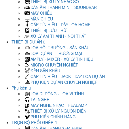
THIẾT BỊ XỬ LÝ NHẠC SỐ
DÀN ÂM THANH MINI - SOUNDBAR
MÁY CHIẾU
MÀN CHIẾU
CÁP TÍN HIỆU - DÂY LOA HOME
THIẾT BỊ LƯU TRỮ
XỬ LÝ ÂM THANH - NỘI THẤT
THIẾT BỊ DỰ ÁN
LOA HỘI TRƯỜNG - SÂN KHẤU
LOA DỰ ÁN - THƯƠNG MẠI
AMPLY - MIXER - XỬ LÝ TÍN HIỆU
MICRO CHUYÊN NGHIỆP
ĐÈN SÂN KHẤU
CÁP TÍN HIỆU - JACK - DÂY LOA DỰ ÁN
PHỤ KIỆN DỰ ÁN CHUYÊN NGHIỆP
Phụ kiện
LOA DI ĐỘNG - LOA VI TÍNH
TAI NGHE
MÁY NGHE NHẠC - HEADAMP
THIẾT BỊ XỬ LÝ NGUỒN ĐIỆN
PHỤ KIỆN CHÍNH HÃNG
TRỌN BỘ PHỐI GHÉP
DÀN ÂM THANH XEM PHIM