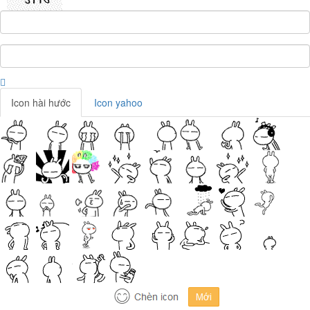
Icon hài hước
Icon yahoo