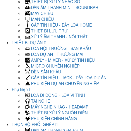
THIẾT BỊ XỬ LÝ NHẠC SỐ
DÀN ÂM THANH MINI - SOUNDBAR
MÁY CHIẾU
MÀN CHIẾU
CÁP TÍN HIỆU - DÂY LOA HOME
THIẾT BỊ LƯU TRỮ
XỬ LÝ ÂM THANH - NỘI THẤT
THIẾT BỊ DỰ ÁN
LOA HỘI TRƯỜNG - SÂN KHẤU
LOA DỰ ÁN - THƯƠNG MẠI
AMPLY - MIXER - XỬ LÝ TÍN HIỆU
MICRO CHUYÊN NGHIỆP
ĐÈN SÂN KHẤU
CÁP TÍN HIỆU - JACK - DÂY LOA DỰ ÁN
PHỤ KIỆN DỰ ÁN CHUYÊN NGHIỆP
Phụ kiện
LOA DI ĐỘNG - LOA VI TÍNH
TAI NGHE
MÁY NGHE NHẠC - HEADAMP
THIẾT BỊ XỬ LÝ NGUỒN ĐIỆN
PHỤ KIỆN CHÍNH HÃNG
TRỌN BỘ PHỐI GHÉP
DÀN ÂM THANH XEM PHIM