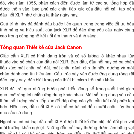
đó, vào năm 1955, phần cách điện được làm từ cao su tổng hợp đã
được thêm vào, bao phủ các chân tiếp xúc của đầu nối cái, tạo nên
đầu nối XLR như chúng ta thấy ngày nay.
Quá trình này đã đánh dấu bước tiến quan trọng trong việc tối ưu hóa
tính năng và hiệu suất của jack XLR để đáp ứng yêu cầu ngày càng
cao trong công nghệ kết nối âm thanh và ánh sáng.
Tổng quan Thiết kế của Jack Canon
Giắc cắm XLR có hình dạng tròn và có số lượng lỗ khác nhau tùy
thuộc vào số chân của đầu nối XLR. Ban đầu, đầu nối này có ba chân
tiếp xúc: một chân nối đất, một chân dành cho tín hiệu dương và một
chân dành cho tín hiệu âm. Cấu trúc này vẫn được ứng dụng rộng rãi
đến ngày nay, đặc biệt trong các thiết bị micro trên sân khấu.
XLR đã trải qua những bước phát triển đáng kể trong suốt thời gian
qua, mở rộng tới nhiều ứng dụng khác nhau. Một số ứng dụng yêu cầu
thêm số lượng chân tiếp xúc để đáp ứng các yêu cầu kết nối phức tạp
hơn. Hiện nay, đầu nối XLR có thể có từ hai đến mười chân tùy theo
nhu cầu sử dụng.
Ngoài ra, có cả loạt đầu nối XLR được thiết kế đặc biệt để đối phó với
môi trường khắc nghiệt. Những đầu nối này thường được làm bằng vật
liệu bền bỉ, có khả năng chịu đựng các điều kiện thời tiết ngoài trời như