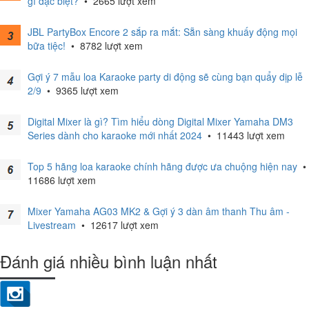
gì đặc biệt?
•
2665 lượt xem
JBL PartyBox Encore 2 sắp ra mắt: Sẵn sàng khuấy động mọi
bữa tiệc!
•
8782 lượt xem
Gợi ý 7 mẫu loa Karaoke party di động sẽ cùng bạn quẩy dịp lễ
2/9
•
9365 lượt xem
Digital Mixer là gì? Tìm hiểu dòng Digital Mixer Yamaha DM3
Series dành cho karaoke mới nhất 2024
•
11443 lượt xem
Top 5 hãng loa karaoke chính hãng được ưa chuộng hiện nay
•
11686 lượt xem
Mixer Yamaha AG03 MK2 & Gợi ý 3 dàn âm thanh Thu âm -
Livestream
•
12617 lượt xem
Đánh giá nhiều bình luận nhất