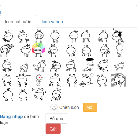
Icon hài hước
Icon yahoo
Đăng nhập
để bình
Bỏ qua
luận
Gửi