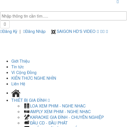
Đăng Ký
|
Đăng Nhập
SAIGON HD'S VIDEO
Giới Thiệu
Tin tức
Vì Cộng Đồng
KIẾN THỨC NGHE NHÌN
Liên Hệ
THIẾT BỊ GIA ĐÌNH
LOA XEM PHIM - NGHE NHẠC
AMPLY XEM PHIM - NGHE NHẠC
KARAOKE GIA ĐÌNH - CHUYÊN NGHIỆP
ĐẦU CD - ĐẦU PHÁT