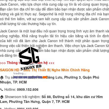
Jack Canon, việc lựa chọn nhà cung cấp uy tín là vô cùng quan trọng.
Bạn cần tìm địa chỉ tin cậy để đảm bảo bạn nhận được sản phẩm chất
lượng và giá trị thực sự. Saigonhd là một trong những địa chỉ mà bạn
có thể tìm kiếm, với sự cam kết cung cấp các sản phẩm Jack Canon
chất lượng từ các thương hiệu uy tín.
Jack Canon là một loại đầu nối quan trọng trong lĩnh vực âm thanh và
công nghiệp. Khả năng truyền tải tín hiệu cân bằng và tính ổn định
của kết nối đã làm cho Jack Canon trở thành một phần quan trọng
trong việc cải thiện trải nghiệm âm thanh. Việc chọn lựa Jack Canon từ
nhà cung cấp uy tín sẽ đảm bảo bạn nhận được sản phẩm chất lượng
và đáng tin cậy.
>>> Thông tin chi tiết liên hệ <<<
SAIGON HD – Siêu Thị Thiết Bị Nghe Nhìn Chính Hãng
🏠 Trụ sở chính:
122B, Phan Đăng Lưu, Phường 3, Quận Phú
Nhuận, TP. HCM
📞 Hotline:
0909.152.606
🏠 Showroom trải nghiệm:
Số 88, Đường số 14, khu dân cư Him
Lam, Phường Tân Hưng, Quận 7, TP. HCM
📞 Hotline:
0901.442.606