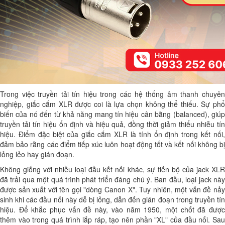
Trong việc truyền tải tín hiệu trong các hệ thống âm thanh chuyên
nghiệp, giắc cắm XLR được coi là lựa chọn không thể thiếu. Sự phổ
biến của nó đến từ khả năng mang tín hiệu cân bằng (balanced), giúp
truyền tải tín hiệu ổn định và hiệu quả, đồng thời giảm thiểu nhiễu tín
hiệu. Điểm đặc biệt của giắc cắm XLR là tính ổn định trong kết nối,
đảm bảo rằng các điểm tiếp xúc luôn hoạt động tốt và kết nối không bị
lỏng lẻo hay gián đoạn.
Không giống với nhiều loại đầu kết nối khác, sự tiến bộ của jack XLR
đã trải qua một quá trình phát triển đáng chú ý. Ban đầu, loại jack này
được sản xuất với tên gọi "dòng Canon X". Tuy nhiên, một vấn đề nảy
sinh khi các đầu nối này dễ bị lỏng, dẫn đến gián đoạn trong truyền tín
hiệu. Để khắc phục vấn đề này, vào năm 1950, một chốt đã được
thêm vào trong quá trình lắp ráp, tạo nên phần "XL" của đầu nối. Sau