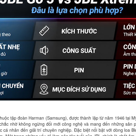
c thuộc tập đoàn Harman (Samsung), được thành lập từ năm 1946 tại M
g chắc nhờ không ngừng đổi mới công nghệ và mang đến những sản 
cá nhân đến giải trí chuyên nghiệp. Đặc biệt nổi bật với dòng loa Bl