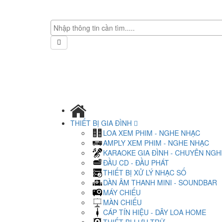
THIẾT BỊ GIA ĐÌNH
LOA XEM PHIM - NGHE NHẠC
AMPLY XEM PHIM - NGHE NHẠC
KARAOKE GIA ĐÌNH - CHUYÊN NGH
ĐẦU CD - ĐẦU PHÁT
THIẾT BỊ XỬ LÝ NHẠC SỐ
DÀN ÂM THANH MINI - SOUNDBAR
MÁY CHIẾU
MÀN CHIẾU
CÁP TÍN HIỆU - DÂY LOA HOME