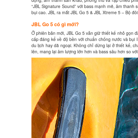
động, âm thanh sân khấu, phòng thu và rạp chiếu phi
“JBL Signature Sound” với bass mạnh mẽ, âm thanh số
bụi cao. JBL ra mắt JBL Go 5 & JBL Xtreme 5 – Bộ đôi
JBL Go 5 có gì mới?
Ở phiên bản mới, JBL Go 5 vẫn giữ thiết kế nhỏ gọn 
cấp đáng kể về độ bền với chuẩn chống nước và bụi IP
du lịch hay dã ngoại. Không chỉ dừng lại ở thiết kế, 
lên, mang lại âm lượng lớn hơn và bass sâu hơn so với