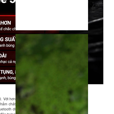
ỹ. Với hơn
phẩm chất
uetooth di