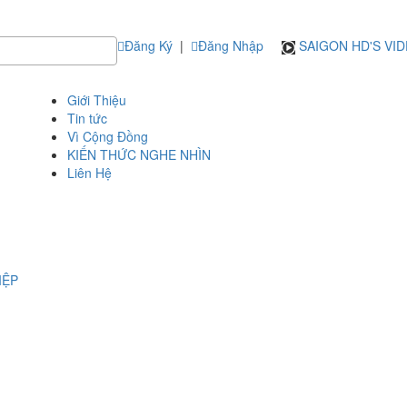
Đăng Ký
|
Đăng Nhập
SAIGON HD'S VI
Giới Thiệu
Tin tức
Vì Cộng Đồng
KIẾN THỨC NGHE NHÌN
Liên Hệ
IỆP