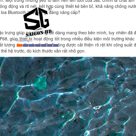
m. Một trong những yếu tố làm nên tên tuổi của JBL chính là chất âm
ng động và rõ nét, kết hợp cùng thiết kế bền bỉ, khả năng chống nư
 loa Bluetooth 2026 có gì đáng nâng cấp?
đặc trưng giúp người dùng dễ dàng mang theo bên mình, tuy nhiên đã
68, giúp thiết bị hoạt động tốt trong nhiều điều kiện môi trường khá
chất lượng âm thanh của Go 5 cũng được cải thiện rõ rệt khi công suất
 thế hệ trước, dù kích thước vẫn rất nhỏ gọn.