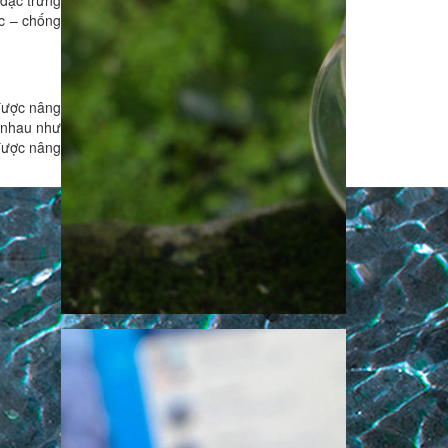
 đặc trưng
ớc – chống
 được nâng
c nhau như
 được nâng