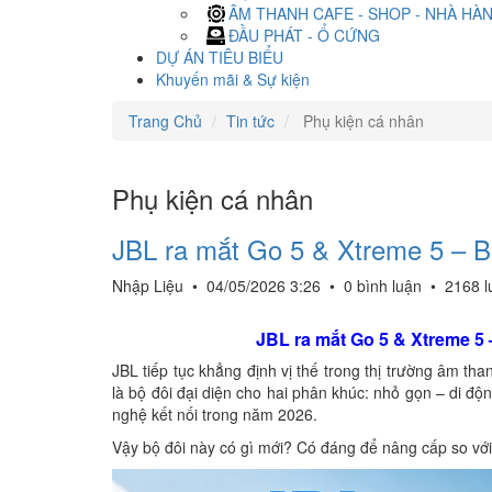
ÂM THANH CAFE - SHOP - NHÀ HÀ
ĐẦU PHÁT - Ổ CỨNG
DỰ ÁN TIÊU BIỂU
Khuyến mãi & Sự kiện
Trang Chủ
Tin tức
Phụ kiện cá nhân
Phụ kiện cá nhân
JBL ra mắt Go 5 & Xtreme 5 – Bộ
Nhập Liệu
•
04/05/2026 3:26
•
0 bình luận
•
2168 l
JBL ra mắt Go 5 & Xtreme 5 
JBL tiếp tục khẳng định vị thế trong thị trường âm th
là bộ đôi đại diện cho hai phân khúc: nhỏ gọn – di độ
nghệ kết nối trong năm 2026.
Vậy bộ đôi này có gì mới? Có đáng để nâng cấp so với t