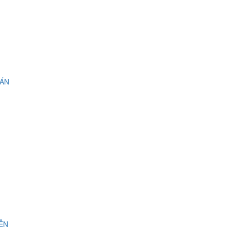
 ÁN
IỄN