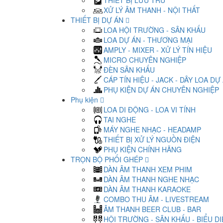
THIẾT BỊ LƯU TRỮ
XỬ LÝ ÂM THANH - NỘI THẤT
THIẾT BỊ DỰ ÁN
LOA HỘI TRƯỜNG - SÂN KHẤU
LOA DỰ ÁN - THƯƠNG MẠI
AMPLY - MIXER - XỬ LÝ TÍN HIỆU
MICRO CHUYÊN NGHIỆP
ĐÈN SÂN KHẤU
CÁP TÍN HIỆU - JACK - DÂY LOA DỰ
PHỤ KIỆN DỰ ÁN CHUYÊN NGHIỆP
Phụ kiện
LOA DI ĐỘNG - LOA VI TÍNH
TAI NGHE
MÁY NGHE NHẠC - HEADAMP
THIẾT BỊ XỬ LÝ NGUỒN ĐIỆN
PHỤ KIỆN CHÍNH HÃNG
TRỌN BỘ PHỐI GHÉP
DÀN ÂM THANH XEM PHIM
DÀN ÂM THANH NGHE NHẠC
DÀN ÂM THANH KARAOKE
COMBO THU ÂM - LIVESTREAM
ÂM THANH BEER CLUB - BAR
HỘI TRƯỜNG - SÂN KHẤU - BIỂU D