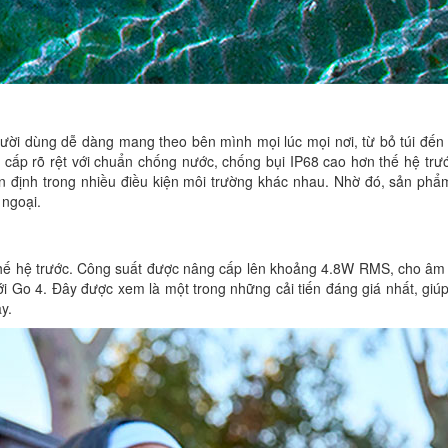
ười dùng dễ dàng mang theo bên mình mọi lúc mọi nơi, từ bỏ túi đến 
cấp rõ rệt với chuẩn chống nước, chống bụi IP68 cao hơn thế hệ trướ
n định trong nhiều điều kiện môi trường khác nhau. Nhờ đó, sản phẩ
 ngoại.
thế hệ trước. Công suất được nâng cấp lên khoảng 4.8W RMS, cho âm 
ới Go 4. Đây được xem là một trong những cải tiến đáng giá nhất, giú
y.