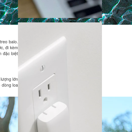
treo balo.
c, đi kèm
m đặc biệt
lượng lớn
p dòng loa