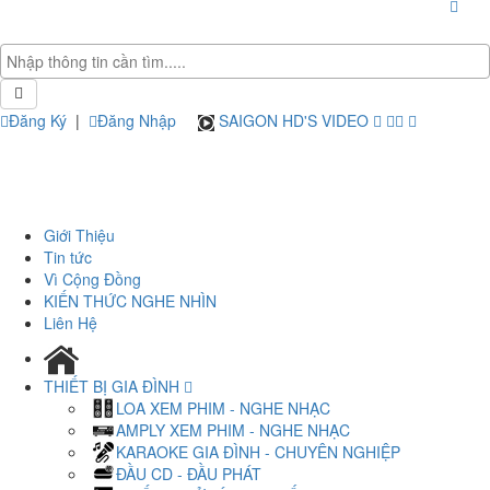
Đăng Ký
|
Đăng Nhập
SAIGON HD'S VIDEO
Giới Thiệu
Tin tức
Vì Cộng Đồng
KIẾN THỨC NGHE NHÌN
Liên Hệ
THIẾT BỊ GIA ĐÌNH
LOA XEM PHIM - NGHE NHẠC
AMPLY XEM PHIM - NGHE NHẠC
KARAOKE GIA ĐÌNH - CHUYÊN NGHIỆP
ĐẦU CD - ĐẦU PHÁT