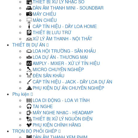
THIẾT BỊ XỬ LÝ NHẠC SỐ
DÀN ÂM THANH MINI - SOUNDBAR
MÁY CHIẾU
MÀN CHIẾU
CÁP TÍN HIỆU - DÂY LOA HOME
THIẾT BỊ LƯU TRỮ
XỬ LÝ ÂM THANH - NỘI THẤT
THIẾT BỊ DỰ ÁN
LOA HỘI TRƯỜNG - SÂN KHẤU
LOA DỰ ÁN - THƯƠNG MẠI
AMPLY - MIXER - XỬ LÝ TÍN HIỆU
MICRO CHUYÊN NGHIỆP
ĐÈN SÂN KHẤU
CÁP TÍN HIỆU - JACK - DÂY LOA DỰ ÁN
PHỤ KIỆN DỰ ÁN CHUYÊN NGHIỆP
Phụ kiện
LOA DI ĐỘNG - LOA VI TÍNH
TAI NGHE
MÁY NGHE NHẠC - HEADAMP
THIẾT BỊ XỬ LÝ NGUỒN ĐIỆN
PHỤ KIỆN CHÍNH HÃNG
TRỌN BỘ PHỐI GHÉP
DÀN ÂM THANH XEM PHIM