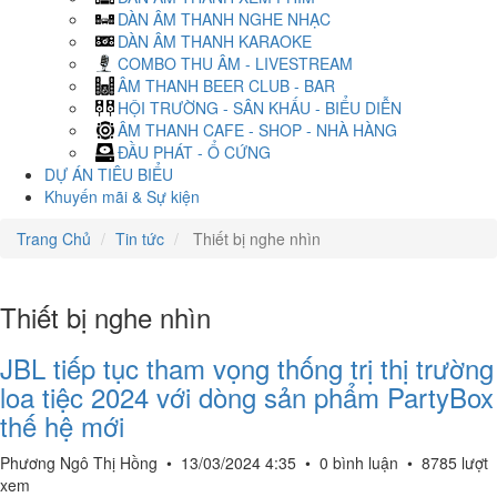
DÀN ÂM THANH NGHE NHẠC
DÀN ÂM THANH KARAOKE
COMBO THU ÂM - LIVESTREAM
ÂM THANH BEER CLUB - BAR
HỘI TRƯỜNG - SÂN KHẤU - BIỂU DIỄN
ÂM THANH CAFE - SHOP - NHÀ HÀNG
ĐẦU PHÁT - Ổ CỨNG
DỰ ÁN TIÊU BIỂU
Khuyến mãi & Sự kiện
Trang Chủ
Tin tức
Thiết bị nghe nhìn
Thiết bị nghe nhìn
JBL tiếp tục tham vọng thống trị thị trường
loa tiệc 2024 với dòng sản phẩm PartyBox
thế hệ mới
Phương Ngô Thị Hồng
•
13/03/2024 4:35
•
0 bình luận
•
8785 lượt
xem