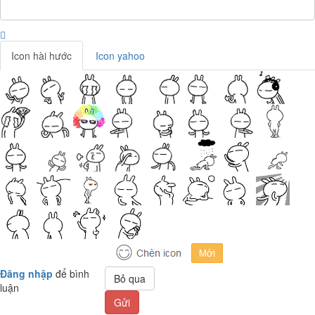
Icon hài hước
Icon yahoo
Đăng nhập
để bình
Bỏ qua
luận
Gửi