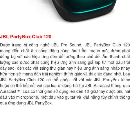
JBL PartyBox Club 120
Được trang bị công nghệ JBL Pro Sound, JBL PartyBox Club 120
mang đến chất âm sống động cùng âm trầm mạnh mẽ, được phát
đồng bộ với các hiệu ứng đèn đối xứng theo chủ đề. Âm thanh chất
lượng cao được phát cùng hiệu ứng ánh sáng giả lập từ một bầu trời
đầy sao, đến các vệt sáng thư giãn hay hiệu ứng ánh sáng nhấp nháy
hứa hẹn sẽ mang đến trải nghiệm thính giác và thị giác đáng nhớ. Loa
JBL PartyBox Club 120 có thể ghép nối với các JBL PartyBox khác
hoặc có thể kết nối với các loa di động hỗ trợ JBL Auracast thông qua
Auracast™. Loa có thời gian sử dụng lên đến 12 giờ,thay được pin, hai
đầu vào microphone, một đầu vào guitar và khả năng tùy chỉnh thông
qua ứng dụng JBL PartyBox.