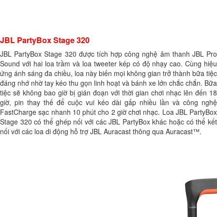
JBL PartyBox Stage 320
JBL PartyBox Stage 320 được tích hợp công nghệ âm thanh JBL Pro
Sound với hai loa trầm và loa tweeter kép có độ nhạy cao. Cùng hiệu
ứng ánh sáng đa chiều, loa này biến mọi không gian trở thành bữa tiệc
đáng nhớ nhờ tay kéo thu gọn linh hoạt và bánh xe lớn chắc chắn. Bữa
tiệc sẽ không bao giờ bị gián đoạn với thời gian chơi nhạc lên đến 18
giờ, pin thay thế để cuộc vui kéo dài gấp nhiều lần và công nghệ
FastCharge sạc nhanh 10 phút cho 2 giờ chơi nhạc. Loa JBL PartyBox
Stage 320 có thể ghép nối với các JBL PartyBox khác hoặc có thể kết
nối với các loa di động hỗ trợ JBL Auracast thông qua Auracast™.