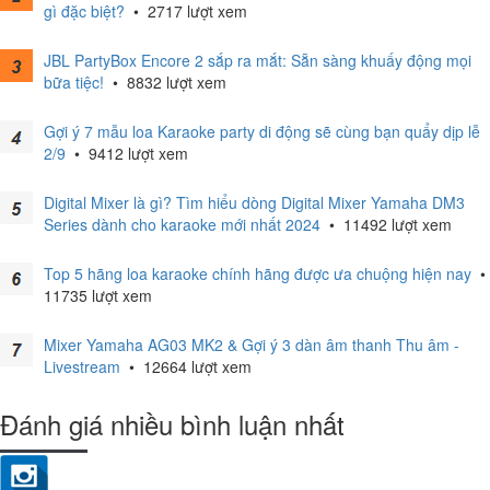
gì đặc biệt?
•
2717 lượt xem
JBL PartyBox Encore 2 sắp ra mắt: Sẵn sàng khuấy động mọi
bữa tiệc!
•
8832 lượt xem
Gợi ý 7 mẫu loa Karaoke party di động sẽ cùng bạn quẩy dịp lễ
2/9
•
9412 lượt xem
Digital Mixer là gì? Tìm hiểu dòng Digital Mixer Yamaha DM3
Series dành cho karaoke mới nhất 2024
•
11492 lượt xem
Top 5 hãng loa karaoke chính hãng được ưa chuộng hiện nay
•
11735 lượt xem
Mixer Yamaha AG03 MK2 & Gợi ý 3 dàn âm thanh Thu âm -
Livestream
•
12664 lượt xem
Đánh giá nhiều bình luận nhất