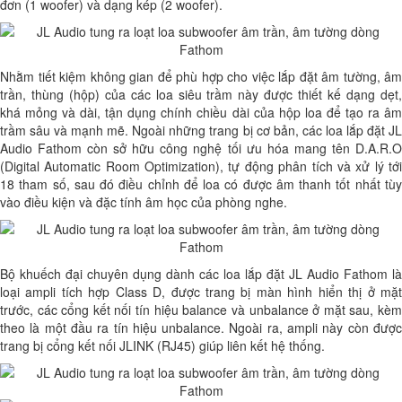
đơn (1 woofer) và dạng kép (2 woofer).
Nhằm tiết kiệm không gian để phù hợp cho việc lắp đặt âm tường, âm
trần, thùng (hộp) của các loa siêu trầm này được thiết kế dạng dẹt,
khá mỏng và dài, tận dụng chính chiều dài của hộp loa để tạo ra âm
trầm sâu và mạnh mẽ. Ngoài những trang bị cơ bản, các loa lắp đặt JL
Audio Fathom còn sở hữu công nghệ tối ưu hóa mang tên D.A.R.O
(Digital Automatic Room Optimization), tự động phân tích và xử lý tới
18 tham số, sau đó điều chỉnh để loa có được âm thanh tốt nhất tùy
vào điều kiện và đặc tính âm học của phòng nghe.
Bộ khuếch đại chuyên dụng dành các loa lắp đặt JL Audio Fathom là
loại ampli tích hợp Class D, được trang bị màn hình hiển thị ở mặt
trước, các cổng kết nối tín hiệu balance và unbalance ở mặt sau, kèm
theo là một đầu ra tín hiệu unbalance. Ngoài ra, ampli này còn được
trang bị cổng kết nối JLINK (RJ45) giúp liên kết hệ thống.