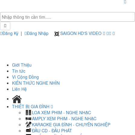
Đăng Ký
|
Đăng Nhập
SAIGON HD'S VIDEO
Giới Thiệu
Tin tức
Vì Cộng Đồng
KIẾN THỨC NGHE NHÌN
Liên Hệ
THIẾT BỊ GIA ĐÌNH
LOA XEM PHIM - NGHE NHẠC
AMPLY XEM PHIM - NGHE NHẠC
KARAOKE GIA ĐÌNH - CHUYÊN NGHIỆP
ĐẦU CD - ĐẦU PHÁT