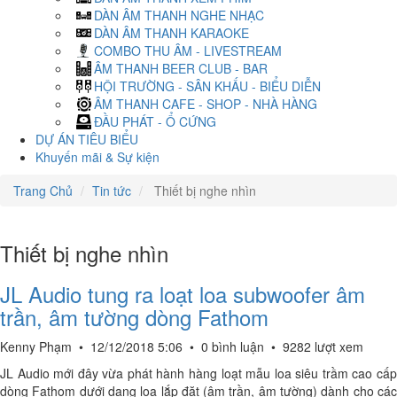
DÀN ÂM THANH NGHE NHẠC
DÀN ÂM THANH KARAOKE
COMBO THU ÂM - LIVESTREAM
ÂM THANH BEER CLUB - BAR
HỘI TRƯỜNG - SÂN KHẤU - BIỂU DIỄN
ÂM THANH CAFE - SHOP - NHÀ HÀNG
ĐẦU PHÁT - Ổ CỨNG
DỰ ÁN TIÊU BIỂU
Khuyến mãi & Sự kiện
Trang Chủ
Tin tức
Thiết bị nghe nhìn
Thiết bị nghe nhìn
JL Audio tung ra loạt loa subwoofer âm
trần, âm tường dòng Fathom
Kenny Phạm
•
12/12/2018 5:06
•
0 bình luận
•
9282 lượt xem
JL Audio mới đây vừa phát hành hàng loạt mẫu loa siêu trầm cao cấp
dòng Fathom dưới dạng loa lắp đặt (âm trần, âm tường) dành cho các