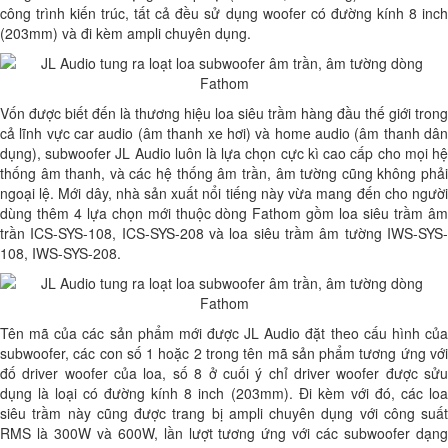
công trình kiến trúc, tất cả đều sử dụng woofer có đường kính 8 inch
(203mm) và đi kèm ampli chuyên dụng.
Vốn được biết đến là thương hiệu loa siêu trầm hàng đầu thế giới trong
cả lĩnh vực car audio (âm thanh xe hơi) và home audio (âm thanh dân
dụng), subwoofer JL Audio luôn là lựa chọn cực kì cao cấp cho mọi hệ
thống âm thanh, và các hệ thống âm trần, âm tường cũng không phải
ngoại lệ. Mới dây, nhà sản xuất nổi tiếng này vừa mang đến cho người
dùng thêm 4 lựa chọn mới thuộc dòng Fathom gồm loa siêu trầm âm
trần ICS-SYS-108, ICS-SYS-208 và loa siêu trầm âm tường IWS-SYS-
108, IWS-SYS-208.
Tên mã của các sản phẩm mới được JL Audio đặt theo cấu hình của
subwoofer, các con số 1 hoặc 2 trong tên mã sản phẩm tương ứng với
đố driver woofer của loa, số 8 ở cuối ý chỉ driver woofer được sửu
dụng là loại có đường kính 8 inch (203mm). Đi kèm với đó, các loa
siêu trầm này cũng được trang bị ampli chuyên dụng với công suất
RMS là 300W và 600W, lần lượt tương ứng với các subwoofer dạng