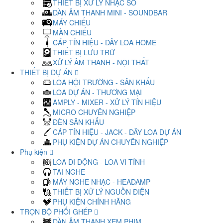
THIẾT BỊ XỬ LÝ NHẠC SỐ
DÀN ÂM THANH MINI - SOUNDBAR
MÁY CHIẾU
MÀN CHIẾU
CÁP TÍN HIỆU - DÂY LOA HOME
THIẾT BỊ LƯU TRỮ
XỬ LÝ ÂM THANH - NỘI THẤT
THIẾT BỊ DỰ ÁN
LOA HỘI TRƯỜNG - SÂN KHẤU
LOA DỰ ÁN - THƯƠNG MẠI
AMPLY - MIXER - XỬ LÝ TÍN HIỆU
MICRO CHUYÊN NGHIỆP
ĐÈN SÂN KHẤU
CÁP TÍN HIỆU - JACK - DÂY LOA DỰ ÁN
PHỤ KIỆN DỰ ÁN CHUYÊN NGHIỆP
Phụ kiện
LOA DI ĐỘNG - LOA VI TÍNH
TAI NGHE
MÁY NGHE NHẠC - HEADAMP
THIẾT BỊ XỬ LÝ NGUỒN ĐIỆN
PHỤ KIỆN CHÍNH HÃNG
TRỌN BỘ PHỐI GHÉP
DÀN ÂM THANH XEM PHIM