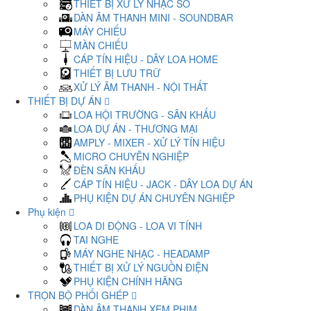
THIẾT BỊ XỬ LÝ NHẠC SỐ
DÀN ÂM THANH MINI - SOUNDBAR
MÁY CHIẾU
MÀN CHIẾU
CÁP TÍN HIỆU - DÂY LOA HOME
THIẾT BỊ LƯU TRỮ
XỬ LÝ ÂM THANH - NỘI THẤT
THIẾT BỊ DỰ ÁN
LOA HỘI TRƯỜNG - SÂN KHẤU
LOA DỰ ÁN - THƯƠNG MẠI
AMPLY - MIXER - XỬ LÝ TÍN HIỆU
MICRO CHUYÊN NGHIỆP
ĐÈN SÂN KHẤU
CÁP TÍN HIỆU - JACK - DÂY LOA DỰ ÁN
PHỤ KIỆN DỰ ÁN CHUYÊN NGHIỆP
Phụ kiện
LOA DI ĐỘNG - LOA VI TÍNH
TAI NGHE
MÁY NGHE NHẠC - HEADAMP
THIẾT BỊ XỬ LÝ NGUỒN ĐIỆN
PHỤ KIỆN CHÍNH HÃNG
TRỌN BỘ PHỐI GHÉP
DÀN ÂM THANH XEM PHIM