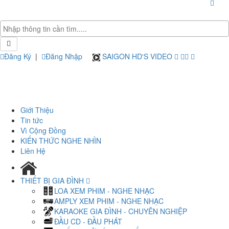
Đăng Ký
|
Đăng Nhập
SAIGON HD'S VIDEO
Giới Thiệu
Tin tức
Vì Cộng Đồng
KIẾN THỨC NGHE NHÌN
Liên Hệ
THIẾT BỊ GIA ĐÌNH
LOA XEM PHIM - NGHE NHẠC
AMPLY XEM PHIM - NGHE NHẠC
KARAOKE GIA ĐÌNH - CHUYÊN NGHIỆP
ĐẦU CD - ĐẦU PHÁT