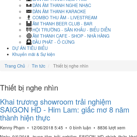
DÀN ÂM THANH NGHE NHẠC
DÀN ÂM THANH KARAOKE
COMBO THU ÂM - LIVESTREAM
ÂM THANH BEER CLUB - BAR
HỘI TRƯỜNG - SÂN KHẤU - BIỂU DIỄN
ÂM THANH CAFE - SHOP - NHÀ HÀNG
ĐẦU PHÁT - Ổ CỨNG
DỰ ÁN TIÊU BIỂU
Khuyến mãi & Sự kiện
Trang Chủ
Tin tức
Thiết bị nghe nhìn
Thiết bị nghe nhìn
Khai trương showroom trải nghiệm
SAIGON HD - Him Lam: giấc mơ 8 năm
thành hiện thực
Kenny Phạm
•
12/06/2018 5:45
•
0 bình luận
•
8836 lượt xem
Ngày 9/6/2018, trung tâm trải nghiệm SAIGON HD chính thức khai