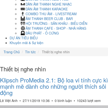
DÀN ÂM THANH NGHE NHẠC
DÀN ÂM THANH KARAOKE
COMBO THU ÂM - LIVESTREAM
ÂM THANH BEER CLUB - BAR
HỘI TRƯỜNG - SÂN KHẤU - BIỂU DIỄN
ÂM THANH CAFE - SHOP - NHÀ HÀNG
ĐẦU PHÁT - Ổ CỨNG
DỰ ÁN TIÊU BIỂU
Khuyến mãi & Sự kiện
Trang Chủ
Tin tức
Thiết bị nghe nhìn
Thiết bị nghe nhìn
Klipsch ProMedia 2.1: Bộ loa vi tính cực kì
mạnh mẽ dành cho những người thích sôi
động
Lê Việt Anh
•
27/11/2019 10:36
•
0 bình luận
•
10243 lượt xem