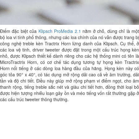
Điểm đặc biệt của
Klipsch ProMedia 2.1
nằm ở chỗ, dùng chỉ là mộ
bộ loa vi tính phổ thông, nhưng các loa chính của nó vẫn được trang bị
công nghệ treble kèn Tractrix Horn lừng danh của Klipsch. Cụ thể, ở
các loa vệ tinh, driver tweeter được đặt trong một cấu trúc họng kèn
nhỏ, được Klipsch thiết kế dành riêng cho các hệ thống mini có tên là
MicroTractrix Horn, có cơ chế tác dụng tương tự họng kèn Tractrix
Horn nổi tiếng ở các dòng loa hàng đầu của hãng. Họng kèn này có
góc tỏa 90° x 40°, có tác dụng mở rộng dải cao cả về âm trường, dải
tần và độ chi tiết. Điều này giúp mở rộng phạm vi điểm ngọt, cho âm
thanh rộng, tiếng treble sắc nét và giàu chi tiết hơn, đồng thời loại bỏ
được hiện tượng nhiễu loạn gây ồn và méo tiếng vốn rất thường gặp ở
các cấu trúc tweeter thông thường.