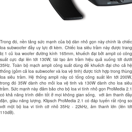
Trong đó, nền tảng sức mạnh của bộ dàn nhỏ gọn này chính là chiếc
loa subwoofer đầy uy lực đi kèm. Chiếc loa siêu trầm này được trang
bị 1 củ loa woofer đường kính 165mm, khuếch đại bởi ampli có công
suất cực đại lên tới 130W, tái tạo âm trầm hiệu quả xuống tới dưới
35Hz. Toàn bộ mạch ampli công suất dùng để khuếch đại cho cả hệ
thống (gồm cả loa subwoofer và loa vệ tinh) được tích hợp trong thùng
loa siêu trầm. Hệ thống ampli này có tổng công suất lên tới 200W,
trong đó 35W dành cho mỗi loa vệ tinh và 130W dành cho loa siêu
trầm. Sức mạnh này đảm bảo cho bộ loa vi tính nhỏ gọn ProMedia 2.1
có khả năng trình diễn tốt ở mọi không gian sống, với âm thanh đầy
đặn, giàu năng lượng. Klipsch ProMedia 2.1 có đáp tuyến rất rộng so
với một bộ loa vi tính cỡ nhỏ 35Hz - 22kHz, âm thanh lớn (lên tới
110dB).