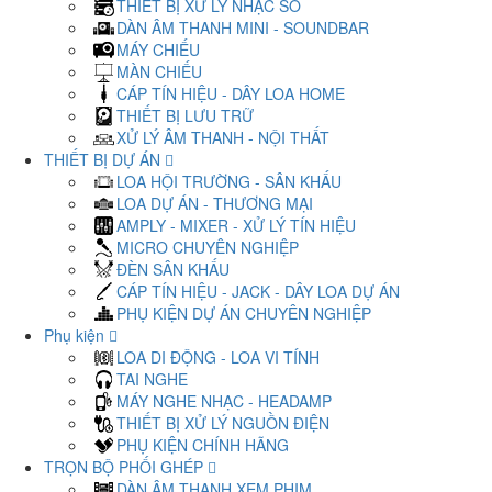
THIẾT BỊ XỬ LÝ NHẠC SỐ
DÀN ÂM THANH MINI - SOUNDBAR
MÁY CHIẾU
MÀN CHIẾU
CÁP TÍN HIỆU - DÂY LOA HOME
THIẾT BỊ LƯU TRỮ
XỬ LÝ ÂM THANH - NỘI THẤT
THIẾT BỊ DỰ ÁN
LOA HỘI TRƯỜNG - SÂN KHẤU
LOA DỰ ÁN - THƯƠNG MẠI
AMPLY - MIXER - XỬ LÝ TÍN HIỆU
MICRO CHUYÊN NGHIỆP
ĐÈN SÂN KHẤU
CÁP TÍN HIỆU - JACK - DÂY LOA DỰ ÁN
PHỤ KIỆN DỰ ÁN CHUYÊN NGHIỆP
Phụ kiện
LOA DI ĐỘNG - LOA VI TÍNH
TAI NGHE
MÁY NGHE NHẠC - HEADAMP
THIẾT BỊ XỬ LÝ NGUỒN ĐIỆN
PHỤ KIỆN CHÍNH HÃNG
TRỌN BỘ PHỐI GHÉP
DÀN ÂM THANH XEM PHIM