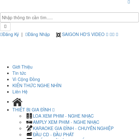
Đăng Ký
|
Đăng Nhập
SAIGON HD'S VIDEO
Giới Thiệu
Tin tức
Vì Cộng Đồng
KIẾN THỨC NGHE NHÌN
Liên Hệ
THIẾT BỊ GIA ĐÌNH
LOA XEM PHIM - NGHE NHẠC
AMPLY XEM PHIM - NGHE NHẠC
KARAOKE GIA ĐÌNH - CHUYÊN NGHIỆP
ĐẦU CD - ĐẦU PHÁT