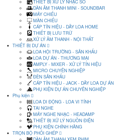
THIẾT BỊ XỬ LÝ NHẠC SỐ
DÀN ÂM THANH MINI - SOUNDBAR
MÁY CHIẾU
MÀN CHIẾU
CÁP TÍN HIỆU - DÂY LOA HOME
THIẾT BỊ LƯU TRỮ
XỬ LÝ ÂM THANH - NỘI THẤT
THIẾT BỊ DỰ ÁN
LOA HỘI TRƯỜNG - SÂN KHẤU
LOA DỰ ÁN - THƯƠNG MẠI
AMPLY - MIXER - XỬ LÝ TÍN HIỆU
MICRO CHUYÊN NGHIỆP
ĐÈN SÂN KHẤU
CÁP TÍN HIỆU - JACK - DÂY LOA DỰ ÁN
PHỤ KIỆN DỰ ÁN CHUYÊN NGHIỆP
Phụ kiện
LOA DI ĐỘNG - LOA VI TÍNH
TAI NGHE
MÁY NGHE NHẠC - HEADAMP
THIẾT BỊ XỬ LÝ NGUỒN ĐIỆN
PHỤ KIỆN CHÍNH HÃNG
TRỌN BỘ PHỐI GHÉP
DÀN ÂM THANH XEM PHIM