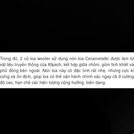
Trong đó, 2 củ loa woofer sử dụng nón loa Cerametallic được làm từ
vật liệu truyền thống của Klipsch, kết hợp giữa nhôm, gốm tinh khiết và
phủ đồng bên ngoài. Nón loa này có đặc tính rất nhẹ, nhưng cực kì
cứng và ổn định, giúp loa có thể vận hành chính xác ngay cả ở cường
độ cao, hạn chế các hiện tượng cộng hưởng, biến dạng.