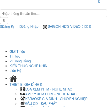
Đăng Ký
|
Đăng Nhập
SAIGON HD'S VIDEO
Giới Thiệu
Tin tức
Vì Cộng Đồng
KIẾN THỨC NGHE NHÌN
Liên Hệ
THIẾT BỊ GIA ĐÌNH
LOA XEM PHIM - NGHE NHẠC
AMPLY XEM PHIM - NGHE NHẠC
KARAOKE GIA ĐÌNH - CHUYÊN NGHIỆP
ĐẦU CD - ĐẦU PHÁT