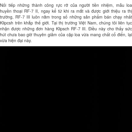
Nối tiếp những thành công rực rỡ của người tiền nhiệm, mẫu loa
huyền thoại RF-7 II, ngay kể từ khi ra mắt và được giới thiệu ra thị
trường, RF-7 III luôn nằm trong số những sản phẩm bán chạy nhất
Klipcsh trên khắp thế giới. Tại thị trường Việt Nam, chúng tôi liên tục
nhận được những đơn hàng Klipsch RF-7 III. Điều này cho thấy sức
hút chưa bao giờ thuyên giảm của cặp loa vừa mang chất cổ điển, lại
vừa hiện đại này.