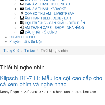
DÀN ÂM THANH NGHE NHẠC
DÀN ÂM THANH KARAOKE
COMBO THU ÂM - LIVESTREAM
ÂM THANH BEER CLUB - BAR
HỘI TRƯỜNG - SÂN KHẤU - BIỂU DIỄN
ÂM THANH CAFE - SHOP - NHÀ HÀNG
ĐẦU PHÁT - Ổ CỨNG
DỰ ÁN TIÊU BIỂU
Khuyến mãi & Sự kiện
Trang Chủ
Tin tức
Thiết bị nghe nhìn
Thiết bị nghe nhìn
Klipsch RF-7 III: Mẫu loa cột cao cấp cho
cả xem phim và nghe nhạc
Kenny Phạm
•
20/03/2019 5:31
•
0 bình luận
•
9136 lượt xem