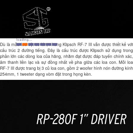
Dù là mẫu loa cột cỡ lớn, nhưng Klipsch RF-7 III vẫn được thiết kế với
cấu trúc 2 đường tiếng. Đây là cấu trúc được Klipsch sử dụng trong
phần lớn các dòng loa của hãng, nhằm đạt được đáp tuyến chính xác,
âm thanh liền lạc và sự đồng nhất về pha giữa các loa con. Mỗi loa
RF-7 III được trang bị 3 củ loa con, gồm 2 woofer hình nón đường kính
254mm, 1 tweeter dạng vòm đặt trong họng kèn.