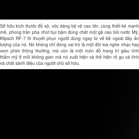
Sở hữu kích thước đồ sộ, vóc dáng bệ vệ cao lớn, cùng thiết kế mạnh
mẽ, phong trần pha chút bụi bặm đúng chất một gã cao bồi nước Mỹ,
Klipsch RF-7 III thuyết phục người dùng ngay từ vẻ bề ngoài đầy ấn
tượng của nó. Nó không chỉ đóng vai trò là một đôi loa nghe nhạc hay
xem phim thông thường, mà còn là một món đồ trang trí giàu tính
thẩm mỹ ở mỗi không gian mà nó xuất hiện và thể hiện rõ gu cá tính
và chất sành điệu của người chủ sở hữu.