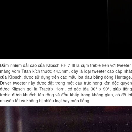
Đảm nhiệm dải cao của Klipsch RF-7 III là cụm treble kèn với tweeter
màng vòm Titan kích thước 44,5mm, đây là loại tweeter cao cấp nhất
của Klipsch, được sử dụng trên các mẫu loa đầu bảng dòng Heritage.
Driver tweeter này được đặt trong một cấu trúc họng kèn độc quyền
được Klipsch gọi là Tractrix Horn, có góc tỏa 90° x 90°, giúp tiếng
treble được khuếch tán rộng và đều khắp trong không gian, có độ tơi
nhuyễn tốt và không bị nhiễu loại hay méo tiếng.