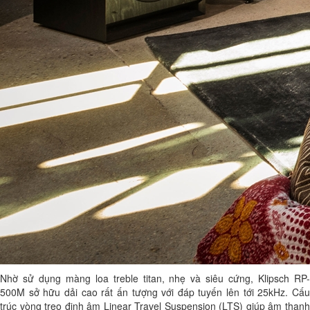
Nhờ sử dụng màng loa treble titan, nhẹ và siêu cứng, Klipsch RP-
500M sở hữu dải cao rất ấn tượng với đáp tuyến lên tới 25kHz. Cấu
trúc vòng treo định âm Linear Travel Suspension (LTS) giúp âm thanh