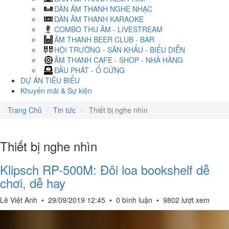
DÀN ÂM THANH NGHE NHẠC
DÀN ÂM THANH KARAOKE
COMBO THU ÂM - LIVESTREAM
ÂM THANH BEER CLUB - BAR
HỘI TRƯỜNG - SÂN KHẤU - BIỂU DIỄN
ÂM THANH CAFE - SHOP - NHÀ HÀNG
ĐẦU PHÁT - Ổ CỨNG
DỰ ÁN TIÊU BIỂU
Khuyến mãi & Sự kiện
Trang Chủ
Tin tức
Thiết bị nghe nhìn
Thiết bị nghe nhìn
Klipsch RP-500M: Đôi loa bookshelf dễ
chơi, dễ hay
Lê Việt Anh
•
29/09/2019 12:45
•
0 bình luận
•
9802 lượt xem