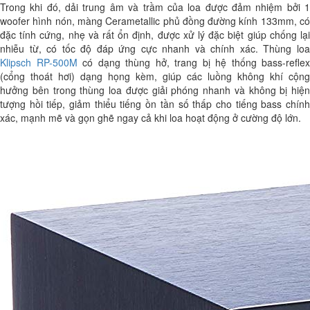
Trong khi đó, dải trung âm và trầm của loa được đảm nhiệm bởi 1
woofer hình nón, màng Cerametallic phủ đồng đường kính 133mm, có
đặc tính cứng, nhẹ và rất ổn định, được xử lý đặc biệt giúp chống lại
nhiễu từ, có tốc độ đáp ứng cực nhanh và chính xác. Thùng loa
Klipsch RP-500M
có dạng thùng hở, trang bị hệ thống bass-reflex
(cổng thoát hơi) dạng họng kèm, giúp các luồng không khí cộng
hưởng bên trong thùng loa được giải phóng nhanh và không bị hiện
tượng hồi tiếp, giảm thiểu tiếng ồn tần số thấp cho tiếng bass chính
xác, mạnh mẽ và gọn ghẽ ngay cả khi loa hoạt động ở cường độ lớn.