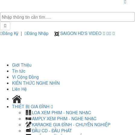
Đăng Ký
|
Đăng Nhập
SAIGON HD'S VIDEO
Giới Thiệu
Tin tức
Vì Cộng Đồng
KIẾN THỨC NGHE NHÌN
Liên Hệ
THIẾT BỊ GIA ĐÌNH
LOA XEM PHIM - NGHE NHẠC
AMPLY XEM PHIM - NGHE NHẠC
KARAOKE GIA ĐÌNH - CHUYÊN NGHIỆP
ĐẦU CD - ĐẦU PHÁT