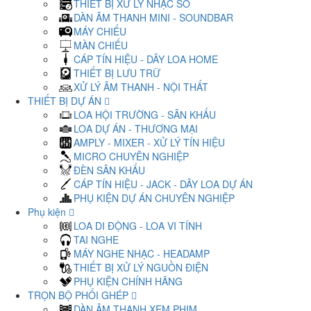
THIẾT BỊ XỬ LÝ NHẠC SỐ
DÀN ÂM THANH MINI - SOUNDBAR
MÁY CHIẾU
MÀN CHIẾU
CÁP TÍN HIỆU - DÂY LOA HOME
THIẾT BỊ LƯU TRỮ
XỬ LÝ ÂM THANH - NỘI THẤT
THIẾT BỊ DỰ ÁN
LOA HỘI TRƯỜNG - SÂN KHẤU
LOA DỰ ÁN - THƯƠNG MẠI
AMPLY - MIXER - XỬ LÝ TÍN HIỆU
MICRO CHUYÊN NGHIỆP
ĐÈN SÂN KHẤU
CÁP TÍN HIỆU - JACK - DÂY LOA DỰ ÁN
PHỤ KIỆN DỰ ÁN CHUYÊN NGHIỆP
Phụ kiện
LOA DI ĐỘNG - LOA VI TÍNH
TAI NGHE
MÁY NGHE NHẠC - HEADAMP
THIẾT BỊ XỬ LÝ NGUỒN ĐIỆN
PHỤ KIỆN CHÍNH HÃNG
TRỌN BỘ PHỐI GHÉP
DÀN ÂM THANH XEM PHIM