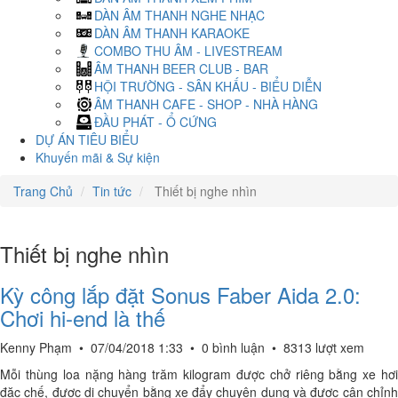
DÀN ÂM THANH NGHE NHẠC
DÀN ÂM THANH KARAOKE
COMBO THU ÂM - LIVESTREAM
ÂM THANH BEER CLUB - BAR
HỘI TRƯỜNG - SÂN KHẤU - BIỂU DIỄN
ÂM THANH CAFE - SHOP - NHÀ HÀNG
ĐẦU PHÁT - Ổ CỨNG
DỰ ÁN TIÊU BIỂU
Khuyến mãi & Sự kiện
Trang Chủ
Tin tức
Thiết bị nghe nhìn
Thiết bị nghe nhìn
Kỳ công lắp đặt Sonus Faber Aida 2.0:
Chơi hi-end là thế
Kenny Phạm
•
07/04/2018 1:33
•
0 bình luận
•
8313 lượt xem
Mỗi thùng loa nặng hàng trăm kilogram được chở riêng bằng xe hơi
đặc chế, được di chuyển bằng xe đẩy chuyên dụng và được cân chỉnh