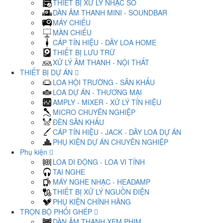
THIẾT BỊ XỬ LÝ NHẠC SỐ
DÀN ÂM THANH MINI - SOUNDBAR
MÁY CHIẾU
MÀN CHIẾU
CÁP TÍN HIỆU - DÂY LOA HOME
THIẾT BỊ LƯU TRỮ
XỬ LÝ ÂM THANH - NỘI THẤT
THIẾT BỊ DỰ ÁN
LOA HỘI TRƯỜNG - SÂN KHẤU
LOA DỰ ÁN - THƯƠNG MẠI
AMPLY - MIXER - XỬ LÝ TÍN HIỆU
MICRO CHUYÊN NGHIỆP
ĐÈN SÂN KHẤU
CÁP TÍN HIỆU - JACK - DÂY LOA DỰ ÁN
PHỤ KIỆN DỰ ÁN CHUYÊN NGHIỆP
Phụ kiện
LOA DI ĐỘNG - LOA VI TÍNH
TAI NGHE
MÁY NGHE NHẠC - HEADAMP
THIẾT BỊ XỬ LÝ NGUỒN ĐIỆN
PHỤ KIỆN CHÍNH HÃNG
TRỌN BỘ PHỐI GHÉP
DÀN ÂM THANH XEM PHIM