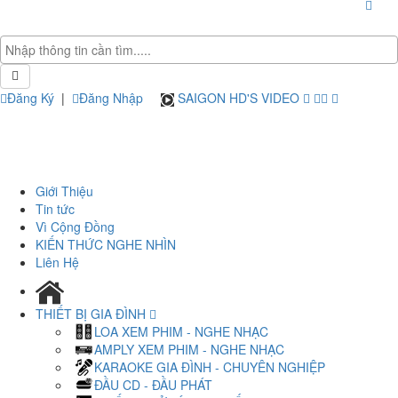
Đăng Ký
|
Đăng Nhập
SAIGON HD'S VIDEO
Giới Thiệu
Tin tức
Vì Cộng Đồng
KIẾN THỨC NGHE NHÌN
Liên Hệ
THIẾT BỊ GIA ĐÌNH
LOA XEM PHIM - NGHE NHẠC
AMPLY XEM PHIM - NGHE NHẠC
KARAOKE GIA ĐÌNH - CHUYÊN NGHIỆP
ĐẦU CD - ĐẦU PHÁT