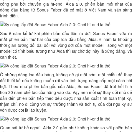
công phu bởi chuyên gia hi-end. Aida 2.0, phiên bản mới nhất của
dòng đầu bảng từ Sonus Faber đã có mặt ở Việt Nam và sẵn sàng
trình diễn.
Sau 6 năm kể từ khi phiên bản đầu tiên ra đời, Sonus Faber vừa ra
mắt phiên bản thứ hai của cặp loa đầu bảng Aida. 6 năm là khoảng
thời gian tương đối dài đối với vòng đời của một model - song với một
model có tính biểu tượng như Aida thì sự chờ đợi này là xứng đáng, và
cần thiết.
Ở những dòng loa đầu bảng, không dễ gì một sớm một chiều để thay
đổi thiết kế nếu không muốn rơi vào tình trạng nâng cấp một cách hời
hợt. Theo như phiên bản gốc của Aida, Sonus Faber đã trút hết tinh
hoa 30 năm chế tác của hãng vào đó. Vậy nên mỗi sự thay đổi nhỏ để
dẫn đến phiên bản tiếp theo đều được nhà sản xuất tính toán thật kỹ,
thậm chí, nó đi cùng với sự trưởng thành và tích tụ của đội ngũ kỹ sư
vốn được coi là lão luyện.
Quan sát từ bề ngoài, Aida 2.0 gần như không khác so với phiên bản