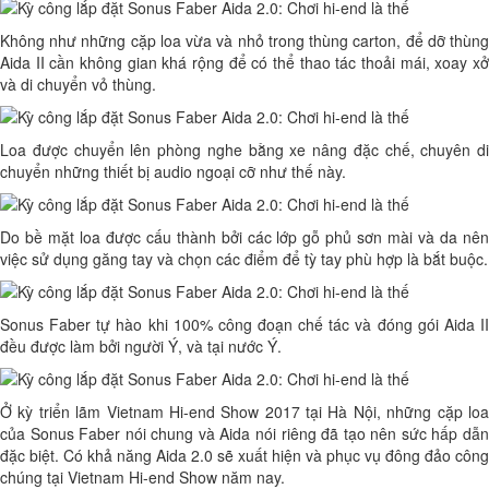
Không như những cặp loa vừa và nhỏ trong thùng carton, để dỡ thùng
Aida II cần không gian khá rộng để có thể thao tác thoải mái, xoay xở
và di chuyển vỏ thùng.
Loa được chuyển lên phòng nghe bằng xe nâng đặc chế, chuyên di
chuyển những thiết bị audio ngoại cỡ như thế này.
Do bề mặt loa được cấu thành bởi các lớp gỗ phủ sơn mài và da nên
việc sử dụng găng tay và chọn các điểm để tỳ tay phù hợp là bắt buộc.
Sonus Faber tự hào khi 100% công đoạn chế tác và đóng gói Aida II
đều được làm bởi người Ý, và tại nước Ý.
Ở kỳ triển lãm Vietnam Hi-end Show 2017 tại Hà Nội, những cặp loa
của Sonus Faber nói chung và Aida nói riêng đã tạo nên sức hấp dẫn
đặc biệt. Có khả năng Aida 2.0 sẽ xuất hiện và phục vụ đông đảo công
chúng tại Vietnam Hi-end Show năm nay.