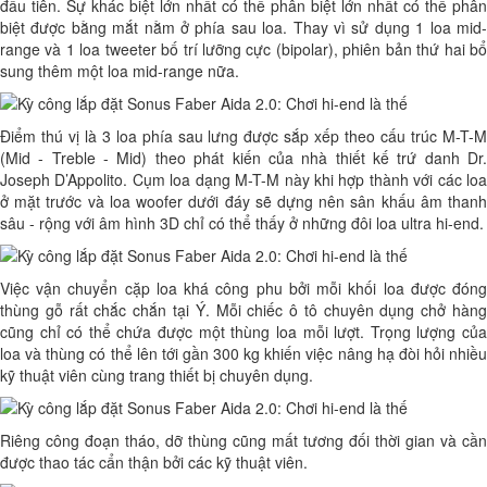
đầu tiên. Sự khác biệt lớn nhất có thể phân biệt lớn nhất có thể phân
biệt được bằng mắt nằm ở phía sau loa. Thay vì sử dụng 1 loa mid-
range và 1 loa tweeter bố trí lưỡng cực (bipolar), phiên bản thứ hai bổ
sung thêm một loa mid-range nữa.
Điểm thú vị là 3 loa phía sau lưng được sắp xếp theo cấu trúc M-T-M
(Mid - Treble - Mid) theo phát kiến của nhà thiết kế trứ danh Dr.
Joseph D’Appolito. Cụm loa dạng M-T-M này khi hợp thành với các loa
ở mặt trước và loa woofer dưới đáy sẽ dựng nên sân khấu âm thanh
sâu - rộng với âm hình 3D chỉ có thể thấy ở những đôi loa ultra hi-end.
Việc vận chuyển cặp loa khá công phu bởi mỗi khối loa được đóng
thùng gỗ rất chắc chắn tại Ý. Mỗi chiếc ô tô chuyên dụng chở hàng
cũng chỉ có thể chứa được một thùng loa mỗi lượt. Trọng lượng của
loa và thùng có thể lên tới gần 300 kg khiến việc nâng hạ đòi hỏi nhiều
kỹ thuật viên cùng trang thiết bị chuyên dụng.
Riêng công đoạn tháo, dỡ thùng cũng mất tương đối thời gian và cần
được thao tác cẩn thận bởi các kỹ thuật viên.