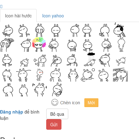
Icon hài hước
Icon yahoo
Đăng nhập
để bình
Bỏ qua
luận
Gửi