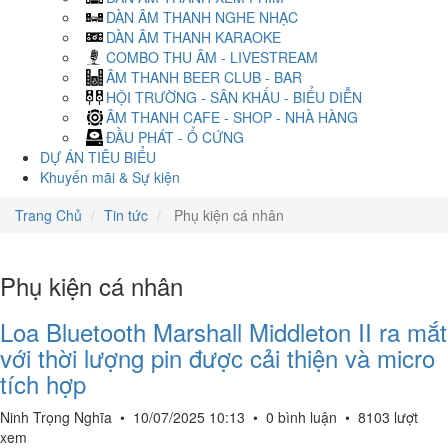
DÀN ÂM THANH NGHE NHẠC
DÀN ÂM THANH KARAOKE
COMBO THU ÂM - LIVESTREAM
ÂM THANH BEER CLUB - BAR
HỘI TRƯỜNG - SÂN KHẤU - BIỂU DIỄN
ÂM THANH CAFE - SHOP - NHÀ HÀNG
ĐẦU PHÁT - Ổ CỨNG
DỰ ÁN TIÊU BIỂU
Khuyến mãi & Sự kiện
Trang Chủ
Tin tức
Phụ kiện cá nhân
Phụ kiện cá nhân
Loa Bluetooth Marshall Middleton II ra mắt
với thời lượng pin được cải thiện và micro
tích hợp
Ninh Trọng Nghĩa
•
10/07/2025 10:13
•
0 bình luận
•
8103 lượt
xem