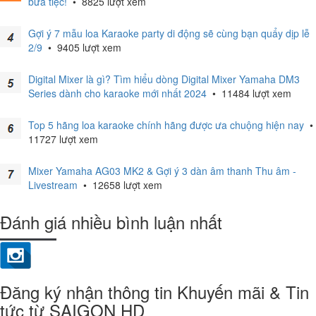
bữa tiệc!
•
8825 lượt xem
Gợi ý 7 mẫu loa Karaoke party di động sẽ cùng bạn quẩy dịp lễ
2/9
•
9405 lượt xem
Digital Mixer là gì? Tìm hiểu dòng Digital Mixer Yamaha DM3
Series dành cho karaoke mới nhất 2024
•
11484 lượt xem
Top 5 hãng loa karaoke chính hãng được ưa chuộng hiện nay
•
11727 lượt xem
Mixer Yamaha AG03 MK2 & Gợi ý 3 dàn âm thanh Thu âm -
Livestream
•
12658 lượt xem
Đánh giá nhiều bình luận nhất
Đăng ký nhận thông tin Khuyến mãi & Tin
tức từ SAIGON HD