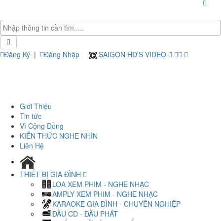
Đăng Ký
|
Đăng Nhập
SAIGON HD'S VIDEO
Giới Thiệu
Tin tức
Vì Cộng Đồng
KIẾN THỨC NGHE NHÌN
Liên Hệ
THIẾT BỊ GIA ĐÌNH
LOA XEM PHIM - NGHE NHẠC
AMPLY XEM PHIM - NGHE NHẠC
KARAOKE GIA ĐÌNH - CHUYÊN NGHIỆP
ĐẦU CD - ĐẦU PHÁT