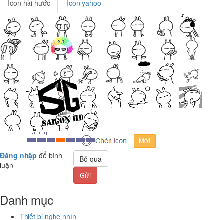
Icon hài hước
Icon yahoo
Đăng nhập
để bình
Bỏ qua
luận
Gửi
Danh mục
Thiết bị nghe nhìn