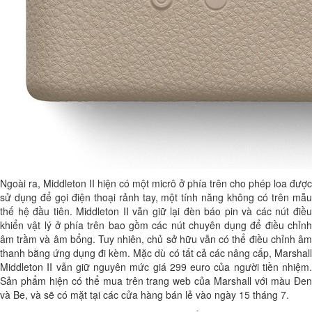
Ngoài ra, Middleton II hiện có một micrô ở phía trên cho phép loa được
sử dụng để gọi điện thoại rảnh tay, một tính năng không có trên mẫu
thế hệ đầu tiên. Middleton II vẫn giữ lại đèn báo pin và các nút điều
khiển vật lý ở phía trên bao gồm các nút chuyên dụng để điều chỉnh
âm trầm và âm bổng. Tuy nhiên, chủ sở hữu vẫn có thể điều chỉnh âm
thanh bằng ứng dụng đi kèm. Mặc dù có tất cả các nâng cấp, Marshall
Middleton II vẫn giữ nguyên mức giá 299 euro của người tiền nhiệm.
Sản phẩm hiện có thể mua trên trang web của Marshall với màu Đen
và Be, và sẽ có mặt tại các cửa hàng bán lẻ vào ngày 15 tháng 7.