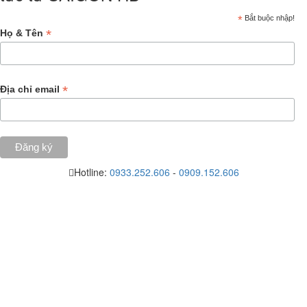
*
Bắt buộc nhập!
*
Họ & Tên
*
Địa chỉ email
Hotline:
0933.252.606
-
0909.152.606