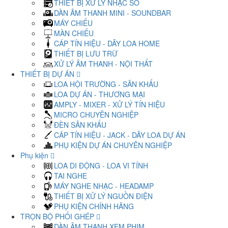
THIẾT BỊ XỬ LÝ NHẠC SỐ
DÀN ÂM THANH MINI - SOUNDBAR
MÁY CHIẾU
MÀN CHIẾU
CÁP TÍN HIỆU - DÂY LOA HOME
THIẾT BỊ LƯU TRỮ
XỬ LÝ ÂM THANH - NỘI THẤT
THIẾT BỊ DỰ ÁN
LOA HỘI TRƯỜNG - SÂN KHẤU
LOA DỰ ÁN - THƯƠNG MẠI
AMPLY - MIXER - XỬ LÝ TÍN HIỆU
MICRO CHUYÊN NGHIỆP
ĐÈN SÂN KHẤU
CÁP TÍN HIỆU - JACK - DÂY LOA DỰ ÁN
PHỤ KIỆN DỰ ÁN CHUYÊN NGHIỆP
Phụ kiện
LOA DI ĐỘNG - LOA VI TÍNH
TAI NGHE
MÁY NGHE NHẠC - HEADAMP
THIẾT BỊ XỬ LÝ NGUỒN ĐIỆN
PHỤ KIỆN CHÍNH HÃNG
TRỌN BỘ PHỐI GHÉP
DÀN ÂM THANH XEM PHIM