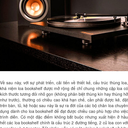
Về sau này, với sự phát triển, cải tiến về thiết kế, cấu trúc thùng loa,
khá niệm loa bookshelf được mở rộng để chỉ chung những cặp loa có
kích thước tương đối nhỏ gọn (không phân biệt thùng kín hay thùng hở
như trước), thường có chiều cao khá hạn chế, cần phải được kê, đặt
trên bàn, tủ, kệ hoặc sau này là sự ra đời của các bộ chân loa chuyên
dụng dành cho loa bookshelf để đạt được chiều cao phù hợp cho việc
trình diễn. Có một đặc điểm không bắt buộc nhưng xuất hiện ở hầu
hết các loa bookshelf chính là cấu trúc 2 đường tiếng, 2 củ loa con với