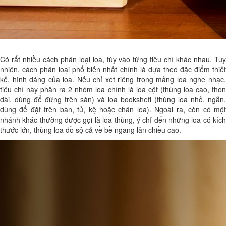
Có rất nhiều cách phân loại loa, tùy vào từng tiêu chí khác nhau. Tuy
nhiên, cách phân loại phổ biến nhất chính là dựa theo đặc điểm thiết
kế, hình dáng của loa. Nếu chỉ xét riêng trong mảng loa nghe nhạc,
tiêu chí này phân ra 2 nhóm loa chính là loa cột (thùng loa cao, thon
dài, dùng để đứng trên sàn) và loa bookshefl (thùng loa nhỏ, ngắn,
dùng để đặt trên bàn, tủ, kệ hoặc chân loa). Ngoài ra, còn có một
nhánh khác thường được gọi là loa thùng, ý chỉ đến những loa có kích
thước lớn, thùng loa đồ sộ cả về bề ngang lẫn chiều cao.