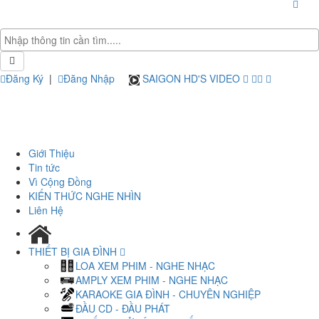
Đăng Ký
|
Đăng Nhập
SAIGON HD'S VIDEO
Giới Thiệu
Tin tức
Vì Cộng Đồng
KIẾN THỨC NGHE NHÌN
Liên Hệ
THIẾT BỊ GIA ĐÌNH
LOA XEM PHIM - NGHE NHẠC
AMPLY XEM PHIM - NGHE NHẠC
KARAOKE GIA ĐÌNH - CHUYÊN NGHIỆP
ĐẦU CD - ĐẦU PHÁT