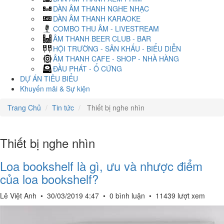
DÀN ÂM THANH NGHE NHẠC
DÀN ÂM THANH KARAOKE
COMBO THU ÂM - LIVESTREAM
ÂM THANH BEER CLUB - BAR
HỘI TRƯỜNG - SÂN KHẤU - BIỂU DIỄN
ÂM THANH CAFE - SHOP - NHÀ HÀNG
ĐẦU PHÁT - Ổ CỨNG
DỰ ÁN TIÊU BIỂU
Khuyến mãi & Sự kiện
Trang Chủ
Tin tức
Thiết bị nghe nhìn
Thiết bị nghe nhìn
Loa bookshelf là gì, ưu và nhược điểm
của loa bookshelf?
Lê Việt Anh
•
30/03/2019 4:47
•
0 bình luận
•
11439 lượt xem