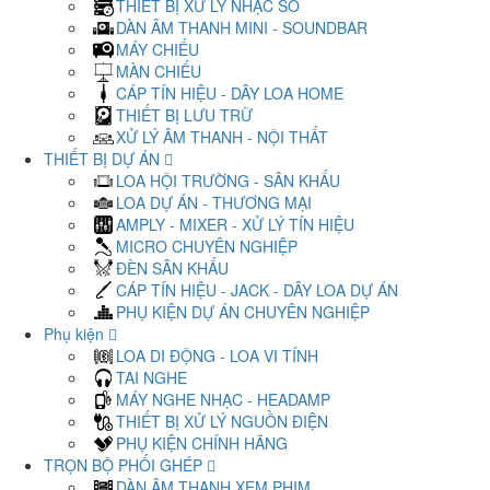
THIẾT BỊ XỬ LÝ NHẠC SỐ
DÀN ÂM THANH MINI - SOUNDBAR
MÁY CHIẾU
MÀN CHIẾU
CÁP TÍN HIỆU - DÂY LOA HOME
THIẾT BỊ LƯU TRỮ
XỬ LÝ ÂM THANH - NỘI THẤT
THIẾT BỊ DỰ ÁN
LOA HỘI TRƯỜNG - SÂN KHẤU
LOA DỰ ÁN - THƯƠNG MẠI
AMPLY - MIXER - XỬ LÝ TÍN HIỆU
MICRO CHUYÊN NGHIỆP
ĐÈN SÂN KHẤU
CÁP TÍN HIỆU - JACK - DÂY LOA DỰ ÁN
PHỤ KIỆN DỰ ÁN CHUYÊN NGHIỆP
Phụ kiện
LOA DI ĐỘNG - LOA VI TÍNH
TAI NGHE
MÁY NGHE NHẠC - HEADAMP
THIẾT BỊ XỬ LÝ NGUỒN ĐIỆN
PHỤ KIỆN CHÍNH HÃNG
TRỌN BỘ PHỐI GHÉP
DÀN ÂM THANH XEM PHIM