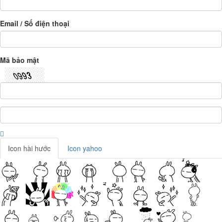
Email / Số điện thoại
Mã bảo mật
Icon hài hước
Icon yahoo