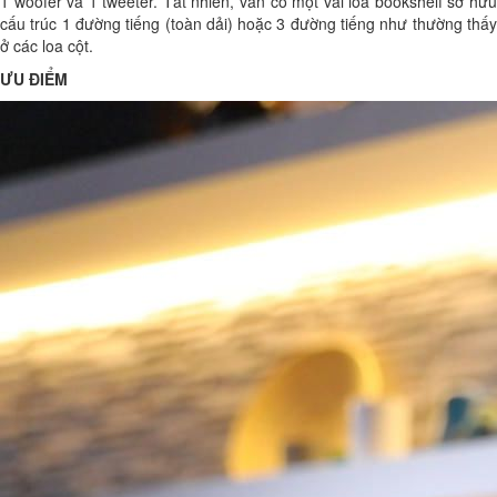
1 woofer và 1 tweeter. Tất nhiên, vẫn có một vài loa bookshelf sở hữu
cấu trúc 1 đường tiếng (toàn dải) hoặc 3 đường tiếng như thường thấy
ở các loa cột.
ƯU ĐIỂM