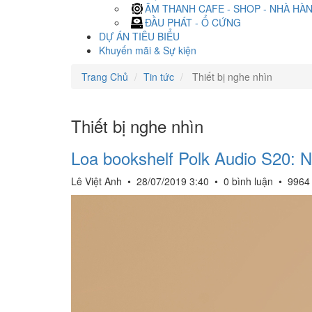
ÂM THANH CAFE - SHOP - NHÀ HÀ
ĐẦU PHÁT - Ổ CỨNG
DỰ ÁN TIÊU BIỂU
Khuyến mãi & Sự kiện
Trang Chủ
Tin tức
Thiết bị nghe nhìn
Thiết bị nghe nhìn
Loa bookshelf Polk Audio S20: Nh
Lê Việt Anh
•
28/07/2019 3:40
•
0 bình luận
•
9964 