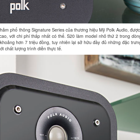
phảm phổ thông Signature Series của thương hiệu Mỹ Polk Audio, được
o, với chi phí thấp nhất có thể. S20 làm model nhỏ thứ 2 trong dòn
 khoảng hơn 7 triệu đồng, tuy nhiên lại sở hữu đầy đủ những đặc trư
tới chất lượng trình diễn thực tế.