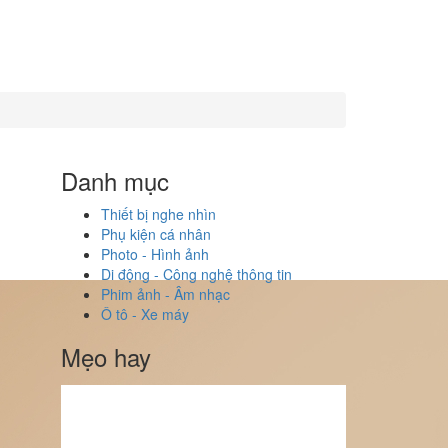
Danh mục
Thiết bị nghe nhìn
Phụ kiện cá nhân
Photo - Hình ảnh
Di động - Công nghệ thông tin
Phim ảnh - Âm nhạc
Ô tô - Xe máy
Mẹo hay