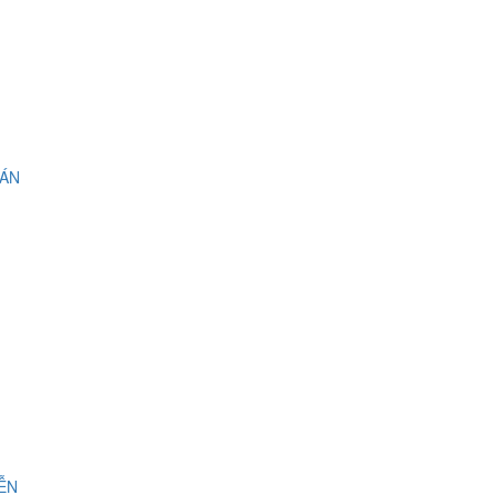
 ÁN
IỄN