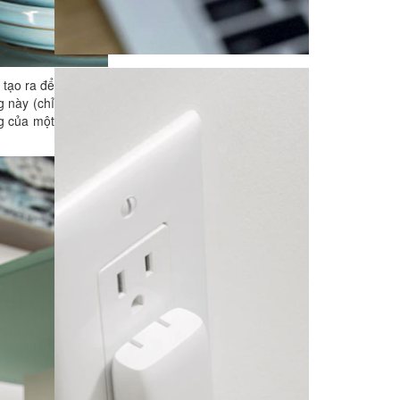
 tạo ra để
g này (chỉ
ng của một