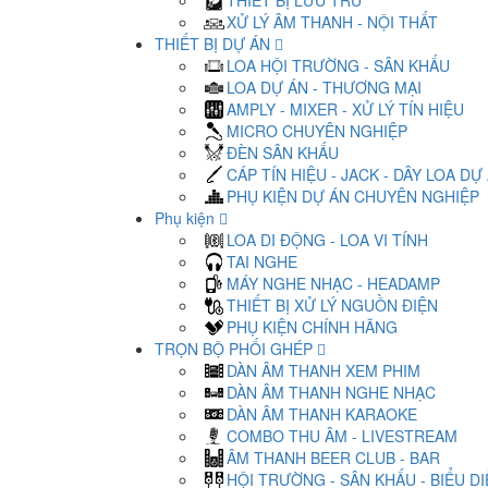
THIẾT BỊ LƯU TRỮ
XỬ LÝ ÂM THANH - NỘI THẤT
THIẾT BỊ DỰ ÁN
LOA HỘI TRƯỜNG - SÂN KHẤU
LOA DỰ ÁN - THƯƠNG MẠI
AMPLY - MIXER - XỬ LÝ TÍN HIỆU
MICRO CHUYÊN NGHIỆP
ĐÈN SÂN KHẤU
CÁP TÍN HIỆU - JACK - DÂY LOA DỰ
PHỤ KIỆN DỰ ÁN CHUYÊN NGHIỆP
Phụ kiện
LOA DI ĐỘNG - LOA VI TÍNH
TAI NGHE
MÁY NGHE NHẠC - HEADAMP
THIẾT BỊ XỬ LÝ NGUỒN ĐIỆN
PHỤ KIỆN CHÍNH HÃNG
TRỌN BỘ PHỐI GHÉP
DÀN ÂM THANH XEM PHIM
DÀN ÂM THANH NGHE NHẠC
DÀN ÂM THANH KARAOKE
COMBO THU ÂM - LIVESTREAM
ÂM THANH BEER CLUB - BAR
HỘI TRƯỜNG - SÂN KHẤU - BIỂU D