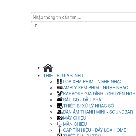
THIẾT BỊ GIA ĐÌNH
LOA XEM PHIM - NGHE NHẠC
AMPLY XEM PHIM - NGHE NHẠC
KARAOKE GIA ĐÌNH - CHUYÊN NGH
ĐẦU CD - ĐẦU PHÁT
THIẾT BỊ XỬ LÝ NHẠC SỐ
DÀN ÂM THANH MINI - SOUNDBAR
MÁY CHIẾU
MÀN CHIẾU
CÁP TÍN HIỆU - DÂY LOA HOME