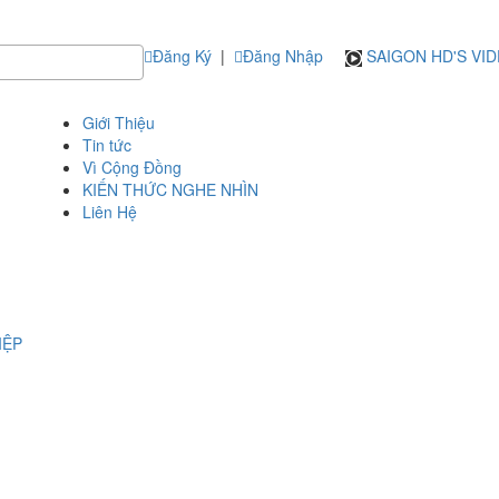
Đăng Ký
|
Đăng Nhập
SAIGON HD'S VI
Giới Thiệu
Tin tức
Vì Cộng Đồng
KIẾN THỨC NGHE NHÌN
Liên Hệ
IỆP