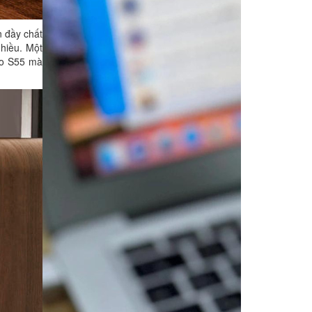
n đầy chất
nhiều. Một
dio S55 mà