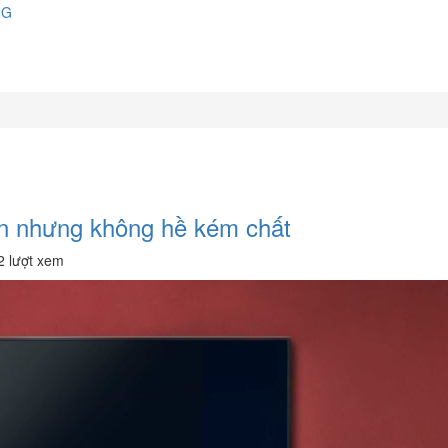
NG
ản nhưng không hề kém chất
2 lượt xem