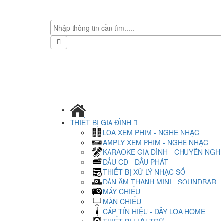
THIẾT BỊ GIA ĐÌNH
LOA XEM PHIM - NGHE NHẠC
AMPLY XEM PHIM - NGHE NHẠC
KARAOKE GIA ĐÌNH - CHUYÊN NGH
ĐẦU CD - ĐẦU PHÁT
THIẾT BỊ XỬ LÝ NHẠC SỐ
DÀN ÂM THANH MINI - SOUNDBAR
MÁY CHIẾU
MÀN CHIẾU
CÁP TÍN HIỆU - DÂY LOA HOME