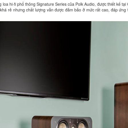
 loa hi-fi phổ thông Signature Series của Polk Audio, được thiết kế tại C
á khá rẻ nhưng chất lượng vẫn được đảm bảo ở mức rất cao, đáp ứng t