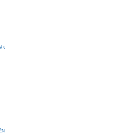
 ÁN
IỄN