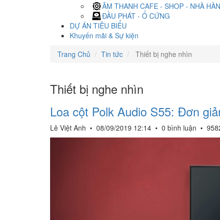
ÂM THANH CAFE - SHOP - NHÀ HÀ
ĐẦU PHÁT - Ổ CỨNG
DỰ ÁN TIÊU BIỂU
Khuyến mãi & Sự kiện
Trang Chủ
Tin tức
Thiết bị nghe nhìn
Thiết bị nghe nhìn
Loa cột Polk Audio S55: Đơn gi
Lê Việt Anh
•
08/09/2019 12:14
•
0 bình luận
•
958