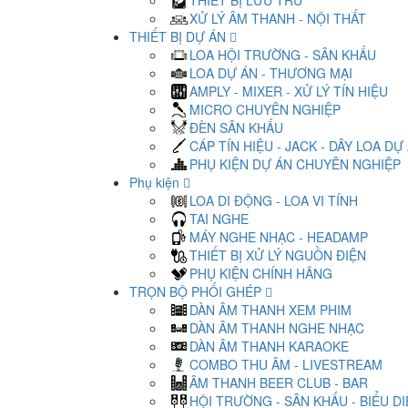
THIẾT BỊ LƯU TRỮ
XỬ LÝ ÂM THANH - NỘI THẤT
THIẾT BỊ DỰ ÁN
LOA HỘI TRƯỜNG - SÂN KHẤU
LOA DỰ ÁN - THƯƠNG MẠI
AMPLY - MIXER - XỬ LÝ TÍN HIỆU
MICRO CHUYÊN NGHIỆP
ĐÈN SÂN KHẤU
CÁP TÍN HIỆU - JACK - DÂY LOA DỰ
PHỤ KIỆN DỰ ÁN CHUYÊN NGHIỆP
Phụ kiện
LOA DI ĐỘNG - LOA VI TÍNH
TAI NGHE
MÁY NGHE NHẠC - HEADAMP
THIẾT BỊ XỬ LÝ NGUỒN ĐIỆN
PHỤ KIỆN CHÍNH HÃNG
TRỌN BỘ PHỐI GHÉP
DÀN ÂM THANH XEM PHIM
DÀN ÂM THANH NGHE NHẠC
DÀN ÂM THANH KARAOKE
COMBO THU ÂM - LIVESTREAM
ÂM THANH BEER CLUB - BAR
HỘI TRƯỜNG - SÂN KHẤU - BIỂU D