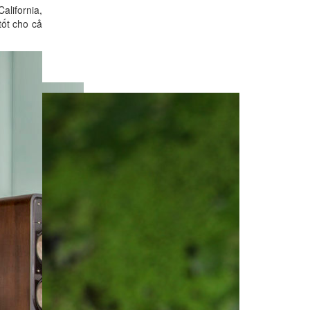
alifornia,
ốt cho cả