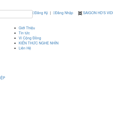
Đăng Ký
|
Đăng Nhập
SAIGON HD'S VI
Giới Thiệu
Tin tức
Vì Cộng Đồng
KIẾN THỨC NGHE NHÌN
Liên Hệ
IỆP