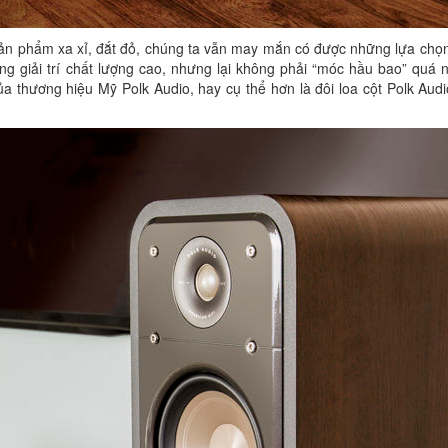
sản phẩm xa xỉ, đắt đỏ, chúng ta vẫn may mắn có được những lựa chọ
ng giải trí chất lượng cao, nhưng lại không phải “móc hầu bao” quá 
ủa thương hiệu Mỹ Polk Audio, hay cụ thể hơn là đôi loa cột Polk Au