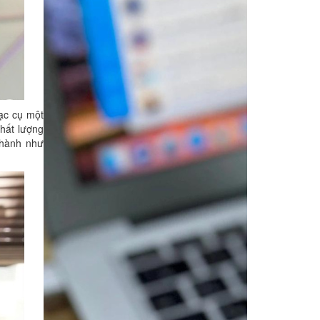
hạc cụ một
chất lượng
thành như