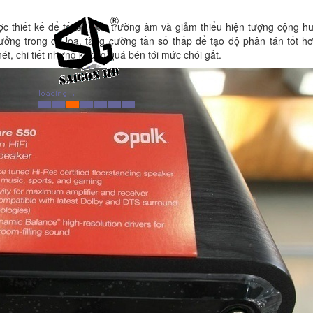
ợc thiết kế để tối đa hóa trường âm và giảm thiểu hiện tượng cộng h
ởng trong củ loa, tăng cường tần số thấp để tạo độ phân tán tốt hơ
nét, chi tiết nhưng không quá bén tới mức chói gắt.