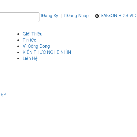
Đăng Ký
|
Đăng Nhập
SAIGON HD'S VI
Giới Thiệu
Tin tức
Vì Cộng Đồng
KIẾN THỨC NGHE NHÌN
Liên Hệ
IỆP