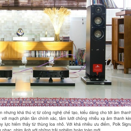
n nhưng khá thú vị từ công nghệ chế tạo, kiểu dáng cho tới âm than
với mạch phân tần chính xác, tấm lưới chống nhiễu xạ âm thanh kèm
y lực hiếm thấy từ thùng loa nhỏ. Với khá nhiều ưu điểm, Polk Sign
âm nhạc, phim ảnh với những trải nghiệm hoàn toàn mới.