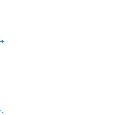
 ÁN
IỄN