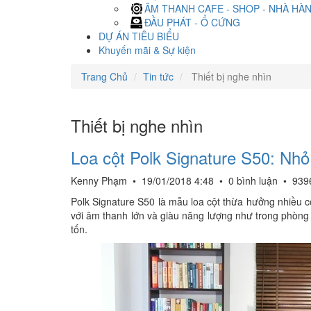
ÂM THANH CAFE - SHOP - NHÀ HÀ
ĐẦU PHÁT - Ổ CỨNG
DỰ ÁN TIÊU BIỂU
Khuyến mãi & Sự kiện
Trang Chủ
Tin tức
Thiết bị nghe nhìn
Thiết bị nghe nhìn
Loa cột Polk Signature S50: Nhỏ
Kenny Phạm
•
19/01/2018 4:48
•
0 bình luận
•
939
Polk Signature S50 là mẫu loa cột thừa hưởng nhiều c
với âm thanh lớn và giàu năng lượng như trong phòng 
tốn.