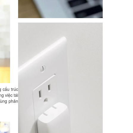
g cấu trúc
g việc tái
 cùng phân