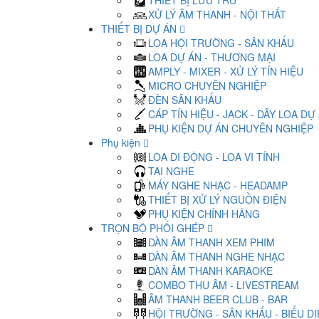
THIẾT BỊ LƯU TRỮ
XỬ LÝ ÂM THANH - NỘI THẤT
THIẾT BỊ DỰ ÁN
LOA HỘI TRƯỜNG - SÂN KHẤU
LOA DỰ ÁN - THƯƠNG MẠI
AMPLY - MIXER - XỬ LÝ TÍN HIỆU
MICRO CHUYÊN NGHIỆP
ĐÈN SÂN KHẤU
CÁP TÍN HIỆU - JACK - DÂY LOA DỰ
PHỤ KIỆN DỰ ÁN CHUYÊN NGHIỆP
Phụ kiện
LOA DI ĐỘNG - LOA VI TÍNH
TAI NGHE
MÁY NGHE NHẠC - HEADAMP
THIẾT BỊ XỬ LÝ NGUỒN ĐIỆN
PHỤ KIỆN CHÍNH HÃNG
TRỌN BỘ PHỐI GHÉP
DÀN ÂM THANH XEM PHIM
DÀN ÂM THANH NGHE NHẠC
DÀN ÂM THANH KARAOKE
COMBO THU ÂM - LIVESTREAM
ÂM THANH BEER CLUB - BAR
HỘI TRƯỜNG - SÂN KHẤU - BIỂU D