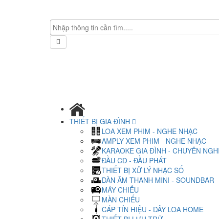
THIẾT BỊ GIA ĐÌNH
LOA XEM PHIM - NGHE NHẠC
AMPLY XEM PHIM - NGHE NHẠC
KARAOKE GIA ĐÌNH - CHUYÊN NGH
ĐẦU CD - ĐẦU PHÁT
THIẾT BỊ XỬ LÝ NHẠC SỐ
DÀN ÂM THANH MINI - SOUNDBAR
MÁY CHIẾU
MÀN CHIẾU
CÁP TÍN HIỆU - DÂY LOA HOME