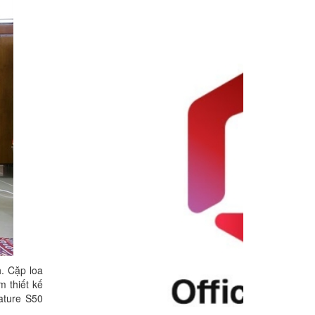
h. Cặp loa
 thiết kế
ature S50