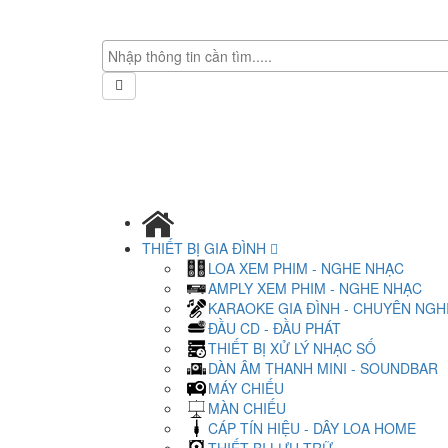
THIẾT BỊ GIA ĐÌNH
LOA XEM PHIM - NGHE NHẠC
AMPLY XEM PHIM - NGHE NHẠC
KARAOKE GIA ĐÌNH - CHUYÊN NGH
ĐẦU CD - ĐẦU PHÁT
THIẾT BỊ XỬ LÝ NHẠC SỐ
DÀN ÂM THANH MINI - SOUNDBAR
MÁY CHIẾU
MÀN CHIẾU
CÁP TÍN HIỆU - DÂY LOA HOME