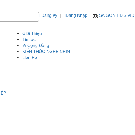
Đăng Ký
|
Đăng Nhập
SAIGON HD'S VI
Giới Thiệu
Tin tức
Vì Cộng Đồng
KIẾN THỨC NGHE NHÌN
Liên Hệ
IỆP