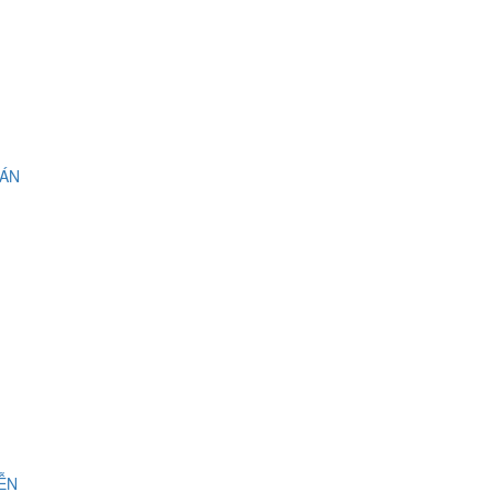
 ÁN
IỄN