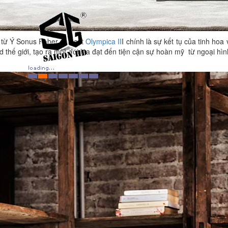
 từ Ý Sonus Faber, loa cột
Olympica II
I chính là sự kết tụ của tinh hoa
d thế giới, tạo ra một đôi loa đạt đến tiện cận sự hoàn mỹ từ ngoại hì