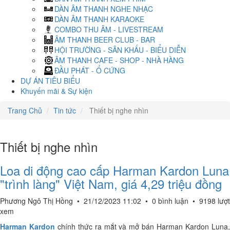
DÀN ÂM THANH NGHE NHẠC
DÀN ÂM THANH KARAOKE
COMBO THU ÂM - LIVESTREAM
ÂM THANH BEER CLUB - BAR
HỘI TRƯỜNG - SÂN KHẤU - BIỂU DIỄN
ÂM THANH CAFE - SHOP - NHÀ HÀNG
ĐẦU PHÁT - Ổ CỨNG
DỰ ÁN TIÊU BIỂU
Khuyến mãi & Sự kiện
Trang Chủ
Tin tức
Thiết bị nghe nhìn
Thiết bị nghe nhìn
Loa di động cao cấp Harman Kardon Luna
"trình làng" Việt Nam, giá 4,29 triệu đồng
Phương Ngô Thị Hồng
•
21/12/2023 11:02
•
0 bình luận
•
9198 lượt
xem
Harman Kardon
chính thức ra mắt và mở bán Harman Kardon Luna