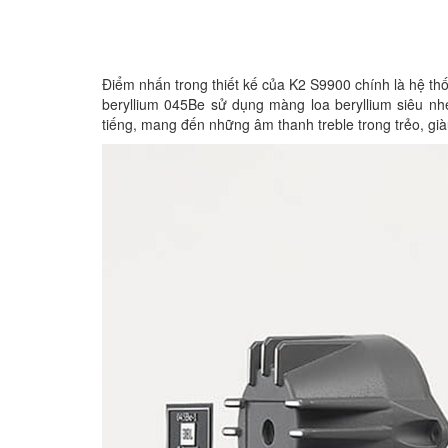
Điểm nhấn trong thiết kế của K2 S9900 chính là hệ thố
beryllium 045Be sử dụng màng loa beryllium siêu nhẹ
tiếng, mang đến những âm thanh treble trong trẻo, gi