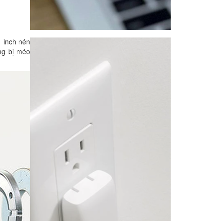
1 inch nén
ông bị méo