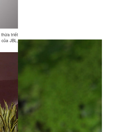
thừa triết
t của JBL,