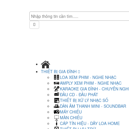
THIẾT BỊ GIA ĐÌNH
LOA XEM PHIM - NGHE NHẠC
AMPLY XEM PHIM - NGHE NHẠC
KARAOKE GIA ĐÌNH - CHUYÊN NGH
ĐẦU CD - ĐẦU PHÁT
THIẾT BỊ XỬ LÝ NHẠC SỐ
DÀN ÂM THANH MINI - SOUNDBAR
MÁY CHIẾU
MÀN CHIẾU
CÁP TÍN HIỆU - DÂY LOA HOME