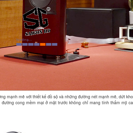
ượng mạnh mẽ với thiết kế đồ sộ và những đường nét mạnh mẽ, dứt kh
ững đường cong mềm mại ở mặt trước không chỉ mang tính thẩm mỹ c