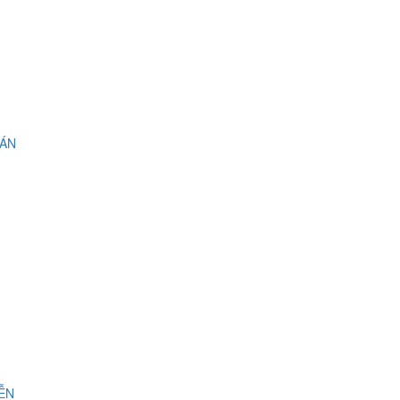
 ÁN
IỄN