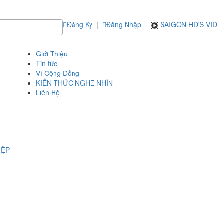
Đăng Ký
|
Đăng Nhập
SAIGON HD'S VI
Giới Thiệu
Tin tức
Vì Cộng Đồng
KIẾN THỨC NGHE NHÌN
Liên Hệ
IỆP