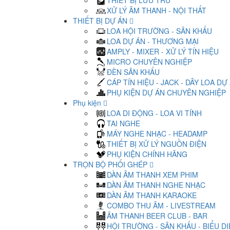
THIẾT BỊ LƯU TRỮ
XỬ LÝ ÂM THANH - NỘI THẤT
THIẾT BỊ DỰ ÁN
LOA HỘI TRƯỜNG - SÂN KHẤU
LOA DỰ ÁN - THƯƠNG MẠI
AMPLY - MIXER - XỬ LÝ TÍN HIỆU
MICRO CHUYÊN NGHIỆP
ĐÈN SÂN KHẤU
CÁP TÍN HIỆU - JACK - DÂY LOA DỰ
PHỤ KIỆN DỰ ÁN CHUYÊN NGHIỆP
Phụ kiện
LOA DI ĐỘNG - LOA VI TÍNH
TAI NGHE
MÁY NGHE NHẠC - HEADAMP
THIẾT BỊ XỬ LÝ NGUỒN ĐIỆN
PHỤ KIỆN CHÍNH HÃNG
TRỌN BỘ PHỐI GHÉP
DÀN ÂM THANH XEM PHIM
DÀN ÂM THANH NGHE NHẠC
DÀN ÂM THANH KARAOKE
COMBO THU ÂM - LIVESTREAM
ÂM THANH BEER CLUB - BAR
HỘI TRƯỜNG - SÂN KHẤU - BIỂU D